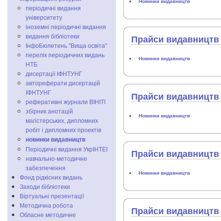
Новинки видавництв
періодичні видання
університету
іноземні періодичні видання
видання бібліотеки
Прайси видавництв 
ІнфоБюлетень "Вища освіта"
перелік періодичних видань
Новинки видавництв
НТБ
дисертації ІФНТУНГ
автореферати дисертацій
ІФНТУНГ
Прайси видавництв 
реферативні журнали ВІНІТІ
збірник анотацій
Новинки видавництв
магістерських, дипломних
робіт і дипломних проектів
новинки видавництв
Періодичні видання УкрІНТЕІ
Прайси видавництв 
навчально-методичне
забезпечення
Новинки видавництв
Фонд рідкісних видань
Заходи бібліотеки
Віртуальні презентації
Методична робота
Прайси видавництв 
Обласне методичне