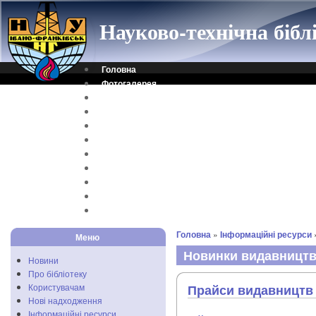
Науково-технічна біб
Головна
Фотогалерея
Контакти
Віртуальна довідка
Електронний каталог
Науковий архів
Каталог дисертацій
Рідкісні видання
Скановані книги
Читальня ONLINE
Відеоінструкція
Головна
»
Інформаційні ресурси
Меню
Новинки видавницт
Новини
Про бібліотеку
Користувачам
Прайси видавництв 
Нові надходження
Інформаційні ресурси