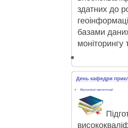
здатних до р
геоінформац
базами даних
моніторингу 
День кафедри прикл
Віртуальні презентації
Підго
висококваліф