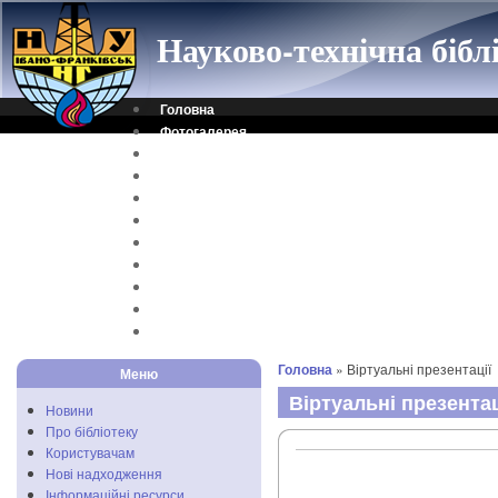
Науково-технічна біб
Головна
Фотогалерея
Контакти
Віртуальна довідка
Електронний каталог
Науковий архів
Каталог дисертацій
Рідкісні видання
Скановані книги
Читальня ONLINE
Відеоінструкція
Головна
» Віртуальні презентації
Меню
Віртуальні презентац
Новини
Про бібліотеку
Користувачам
Нові надходження
Інформаційні ресурси