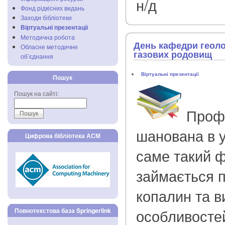
н/д
Фонд рідкісних видань
Заходи бібліотеки
Віртуальні презентації
Методична робота
День кафедри геолог
Обласне методичне
газових родовищ
об’єднання
Віртуальні презентації
Пошук
Пошук на сайті:
Профе
шанована в у
Цифрова бібліотека АСМ
саме такий 
займається 
копалин та 
особливостей
Повнотекстова база Springerlink