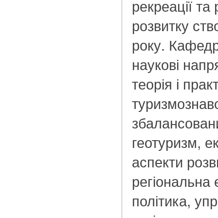
рекреації та
розвитку ств
року. Кафедр
наукові напр
теорія і прак
туризмознавс
збалансован
геотуризм, е
аспекти розв
регіональна 
політика, уп