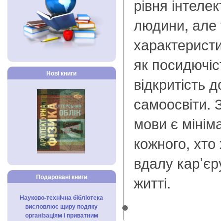
рівня інтеле
людини, але
характеристи
як посидючіст
Нові книги
відкритість д
самоосвіти. 
мови є міні
кожного, хто
вдалу кар’єру
житті.
Подаровані книги
Науково-технічна бібліотека
висловлює щиру подяку
організаціям і приватним