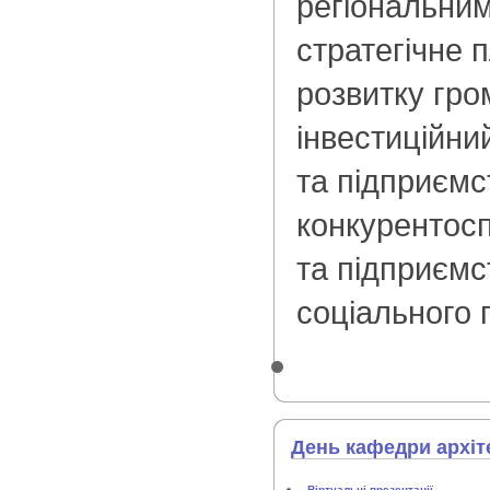
регіональним
стратегічне 
розвитку гро
інвестиційни
та підприємс
конкурентосп
та підприємс
соціального 
День кафедри архіт
Віртуальні презентації