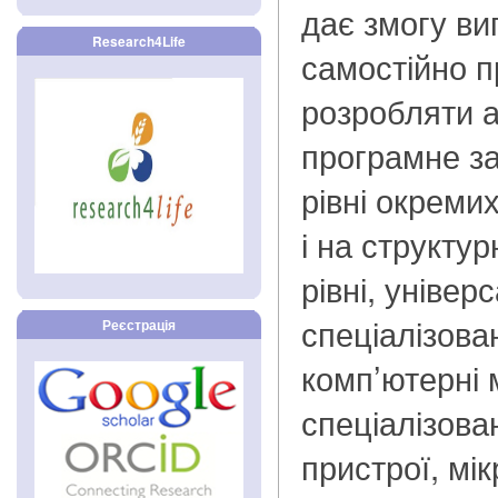
дає змогу в
Research4Life
самостійно п
розробляти а
програмне за
рівні окремих
і на структу
рівні, універс
спеціалізова
Реєстрація
комп’ютерні 
спеціалізова
пристрої, мі