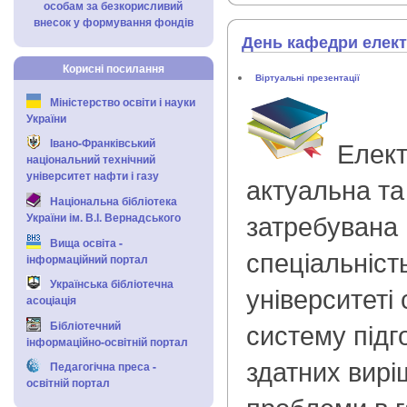
особам за безкорисливий
внесок у формування фондів
День кафедри елект
Корисні посилання
Віртуальні презентації
Міністерство освіти і науки
України
Елект
Івано-Франківський
національний технічний
університет нафти і газу
актуальна та
Національна бібліотека
затребувана 
України ім. В.І. Вернадського
Вища освіта -
спеціальніст
інформаційний портал
Українська бібліотечна
університеті 
асоціація
систему підг
Бібліотечний
інформаційно-освітній портал
здатних вирі
Педагогічна преса -
освітній портал
проблеми в г