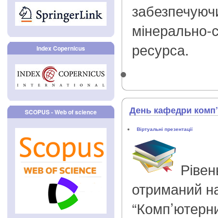
забезпечуюч
мінерально-
ресурса.
Index Copernicus
День кафедри комп’
SCOPUS - Web of science
Віртуальні презентації
Рівен
отриманий н
“Комп’ютерни