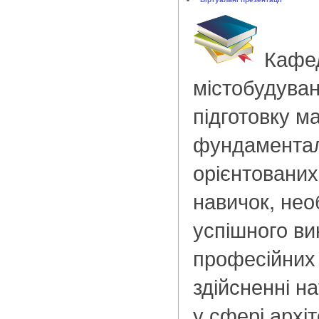
Кафед
містобудуван
підготовку ма
фундаментал
орієнтованих
навичок, нео
успішного в
професійних 
здійсненні н
у сфері архі