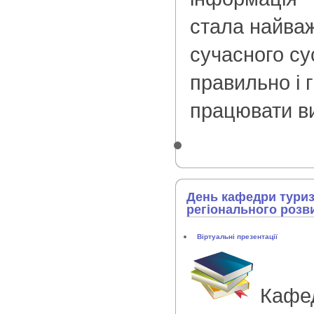
стала найва
сучасного су
правильно і 
працювати ви
День кафедри туризм
регіонального розв
Віртуальні презентації
Кафед