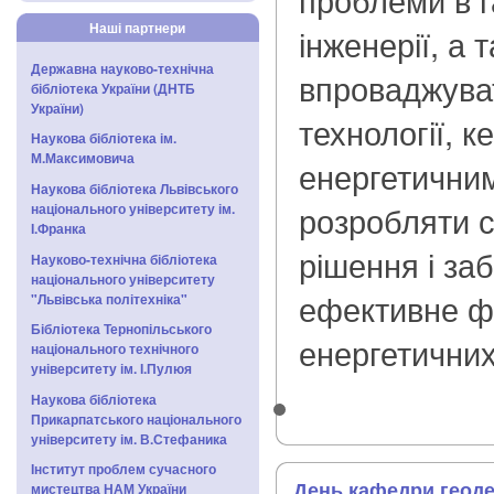
Наші партнери
інженерії, а 
Державна науково-технічна
впроваджуват
бібліотека України (ДНТБ
України)
технології, к
Наукова бібліотека ім.
М.Максимовича
енергетични
Наукова бібліотека Львівського
розробляти с
національного університету ім.
І.Франка
рішення і за
Науково-технічна бібліотека
національного університету
ефективне ф
"Львівська політехніка"
Бібліотека Тернопільського
енергетичних
національного технічного
університету ім. І.Пулюя
Наукова бібліотека
Прикарпатського національного
університету ім. В.Стефаника
Інститут проблем сучасного
День кафедри геоде
мистецтва НАМ України