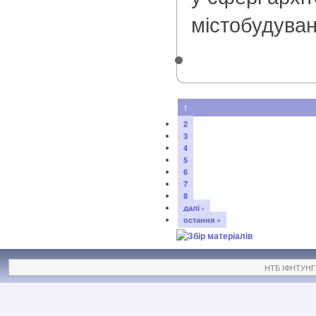
містобудуван
1
2
3
4
5
6
7
8
далі ›
остання »
НТБ ІФНТУНГ ©