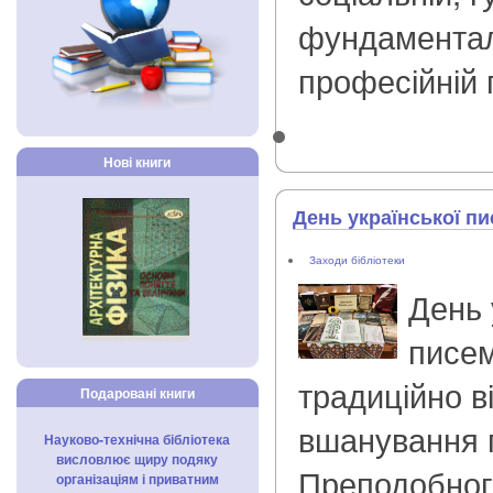
фундаментал
професійній п
Нові книги
День української пи
Заходи бібліотеки
День 
писем
традиційно в
Подаровані книги
вшанування п
Науково-технічна бібліотека
висловлює щиру подяку
Преподобног
організаціям і приватним