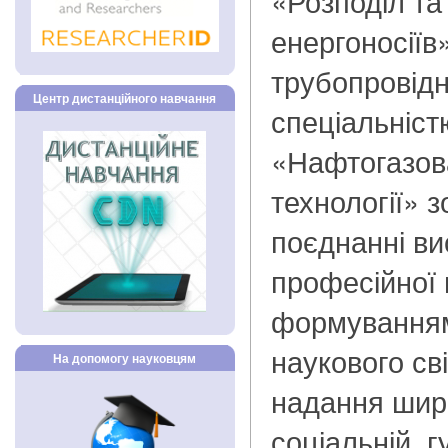
«Розподіл та
енергоносіїв
трубопровідн
Центр дистанційного навчання
спеціальніст
«Нафтогазова
технології» 
поєднанні ви
професійної 
формуванням
наукового св
На допомогу науковцям
надання широ
соціальній, г