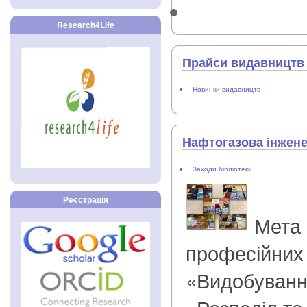
Research4Life
Прайси видавництв 
Новинки видавництв
Нафтогазова інженер
Заходи бібліотеки
Реєстрація
Мета 
професійних
«Видобування