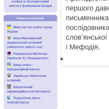
особам за безкорисливий
першого дав
внесок у формування фондів
письменника 
Корисні посилання
послідовника
Міністерство освіти і науки
України
слов’янської
Івано-Франківський
національний технічний
і Мефодія.
університет нафти і газу
Національна бібліотека
України ім. В.І. Вернадського
Вища освіта -
інформаційний портал
Українська бібліотечна
асоціація
Бібліотечний
інформаційно-освітній портал
Педагогічна преса -
освітній портал