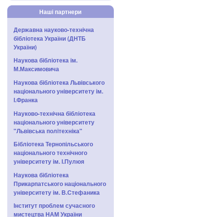
Наші партнери
Державна науково-технічна
бібліотека України (ДНТБ
України)
Наукова бібліотека ім.
М.Максимовича
Наукова бібліотека Львівського
національного університету ім.
І.Франка
Науково-технічна бібліотека
національного університету
"Львівська політехніка"
Бібліотека Тернопільського
національного технічного
університету ім. І.Пулюя
Наукова бібліотека
Прикарпатського національного
університету ім. В.Стефаника
Інститут проблем сучасного
мистецтва НАМ України