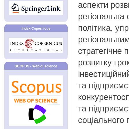
аспекти розв
регіональна 
політика, уп
Index Copernicus
регіональним
стратегічне 
розвитку гро
SCOPUS - Web of science
інвестиційни
та підприємс
конкурентосп
та підприємс
соціального 