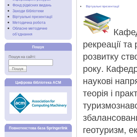
Фонд рідкісних видань
Віртуальні презентації
Заходи бібліотеки
Віртуальні презентації
Методична робота
Кафед
Обласне методичне
об’єднання
рекреації та
Пошук
розвитку ств
Пошук на сайті:
року. Кафедр
наукові напр
Цифрова бібліотека АСМ
теорія і прак
туризмознавс
збалансован
геотуризм, е
Повнотекстова база Springerlink