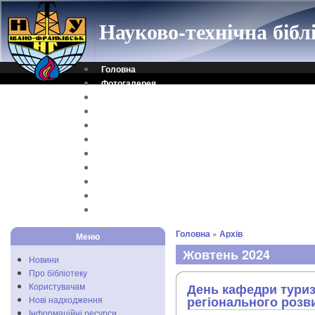
Науково-технічна біб
Головна
Фотогалерея
Контакти
Віртуальна довідка
Електронний каталог
Науковий архів
Каталог дисертацій
Рідкісні видання
Скановані книги
Читальня ONLINE
Відеоінструкція
Головна
»
Архів
Меню
Жовтень 2024
Новини
Про бібліотеку
Користувачам
День кафедри туризм
регіонального розв
Нові надходження
Інформаційні ресурси