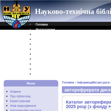
Науково-технічна біб
Головна
Фотогалерея
Контакти
Віртуальна довідка
Електронний каталог
Науковий архів
Каталог дисертацій
Рідкісні видання
Скановані книги
Читальня ONLINE
Відеоінструкція
Головна
»
Інформаційні ресурси
Меню
авторефрерати дисе
Новини
Про бібліотеку
Користувачам
Каталог авторефера
2025 році (з фонду 
Нові надходження
Інформаційні ресурси