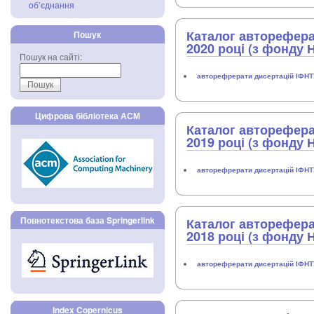
об’єднання
Каталог авторефера
Пошук
2020 році (з фонду 
Пошук на сайті:
авторефрерати дисертацій ІФН
Цифрова бібліотека АСМ
Каталог авторефера
2019 році (з фонду 
авторефрерати дисертацій ІФН
Повнотекстова база Springerlink
Каталог авторефера
2018 році (з фонду 
авторефрерати дисертацій ІФН
Index Copernicus