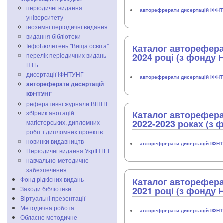
періодичні видання
авторефрерати дисертацій ІФН
університету
іноземні періодичні видання
видання бібліотеки
ІнфоБюлетень "Вища освіта"
Каталог авторефера
перелік періодичних видань
2024 році (з фонду 
НТБ
дисертації ІФНТУНГ
авторефрерати дисертацій ІФН
автореферати дисертацій
ІФНТУНГ
реферативні журнали ВІНІТІ
збірник анотацій
Каталог авторефера
2022-2023 роках (з 
магістерських, дипломних
робіт і дипломних проектів
новинки видавництв
авторефрерати дисертацій ІФН
Періодичні видання УкрІНТЕІ
навчально-методичне
забезпечення
Фонд рідкісних видань
Каталог авторефера
Заходи бібліотеки
2021 році (з фонду 
Віртуальні презентації
Методична робота
авторефрерати дисертацій ІФН
Обласне методичне