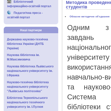
Методика проведенн
Бібліотечний
студентів
інформаційно-освітній портал
Педагогічна преса -
Обласне методичне об’єднання
освітній портал
Одним з 
Наші партнери
завдань
Державна науково-технічна
бібліотека України (ДНТБ
національ
України)
універси
Наукова бібліотека ім.
М.Максимовича
використа
Наукова бібліотека Львівського
національного університету ім.
навчально-
І.Франка
Науково-технічна бібліотека
та науково-
національного університету
"Львівська політехніка"
Система 
Бібліотека Тернопільського
національного технічного
бібліотеки 
університету ім. І.Пулюя