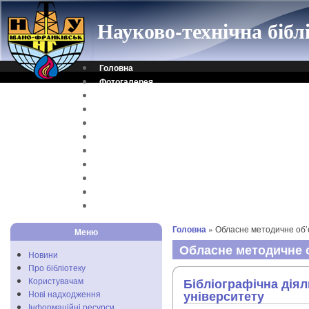
Науково-технічна біб
Головна
Фотогалерея
Контакти
Віртуальна довідка
Електронний каталог
Науковий архів
Каталог дисертацій
Рідкісні видання
Скановані книги
Читальня ONLINE
Відеоінструкція
Головна
» Обласне методичне об
Меню
Обласне методичне 
Новини
Про бібліотеку
Користувачам
Бібліографічна діял
університету
Нові надходження
Інформаційні ресурси