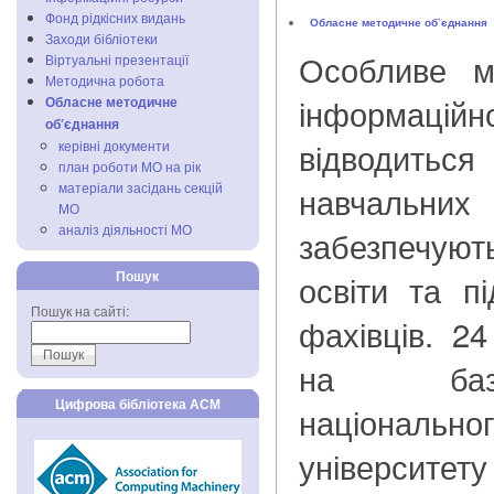
Фонд рідкісних видань
Обласне методичне об’єднання
Заходи бібліотеки
Особливе м
Віртуальні презентації
Методична робота
інформацій
Обласне методичне
об’єднання
відводиться
керівні документи
план роботи МО на рік
матеріали засідань секцій
навчальни
МО
аналіз діяльності МО
забезпечую
Пошук
освіти та пі
Пошук на сайті:
фахівців. 2
на базі
Цифрова бібліотека АСМ
національ
університету