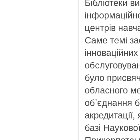
Бібліотеки в
інформаційн
центрів навч
Саме темі з
інноваційних
обслуговуван
було присвяч
обласного м
об’єднання бі
акредитації, 
базі Наукової
Прикарпатсь