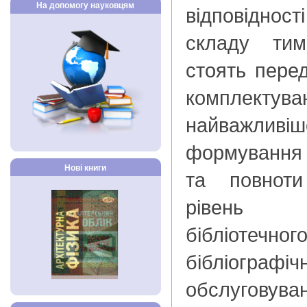
На допомогу науковцям
відповіднос
складу ти
стоять перед
компле
найважлив
формування 
Нові книги
та повноти
рівень і
бібліо
бібліографіч
обслуговув