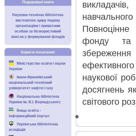
викладачів
Подаровані книги
навчальн
Науково-технічна бібліотека
висловлює щиру подяку
Повноцінне
організаціям і приватним
особам за безкорисливий
внесок у формування фондів
фонду та
збережен
Корисні посилання
ефективн
Міністерство освіти і науки
України
наукової роб
Івано-Франківський
національний технічний
досягнень як
університет нафти і газу
Національна бібліотека
світового роз
України ім. В.І. Вернадського
Вища освіта -
інформаційний портал
Українська бібліотечна
асоціація