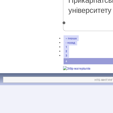
університету
« перша
‹ назад
1
2
3
4
НТБ ІФНТУНГ ©