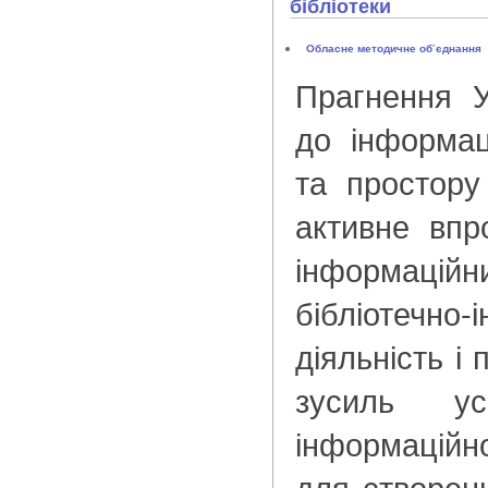
бібліотеки
Обласне методичне об’єднання
Прагнення У
до інформац
та простору
активне впр
інформацій
бібліотечно-
діяльність і 
зусиль ус
інформаційн
для створен