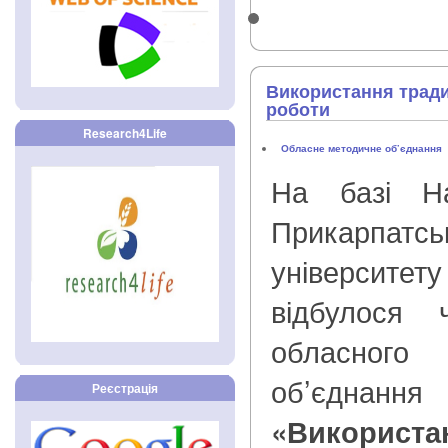
Використання тради
роботи
Research4Life
Обласне методичне об’єднання
На базі На
Прикарпатсь
університет
відбулося 
обласног
об’єдна
Реєстрація
«Використа