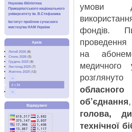
умови д
Наукова бібліотека
Прикарпатського національного
університету ім. В.Стефаника
використан
Інститут проблем сучасного
фондів. П
мистецтва НАМ України
проведення 
Архів
на абонеме
Лютий 2026
(8)
Січень 2026
(5)
медичного 
Грудень 2025
(9)
Листопад 2025
(7)
Жовтень 2025
(12)
розглянут
‹‹
2 з 34
обласног
››
об’єднання
Відвідувачі
голова, ди
технічної б