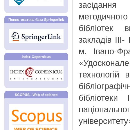
засідан
методичн
Повнотекстова база Springerlink
бібліотек 
закладів ІІІ-
м. Івано-Фр
Index Copernicus
«Удосконале
технологій в
бібліогра
бібліотеки І
SCOPUS - Web of science
національ
університету