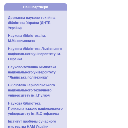
Наші партнери
Державна науково-технічна
бібліотека України (ДНТБ
України)
Наукова бібліотека ім.
М.Максимовича
Наукова бібліотека Львівського
національного університету ім.
І.Франка
Науково-технічна бібліотека
національного університету
"Львівська політехніка"
Бібліотека Тернопільського
національного технічного
університету ім. І.Пулюя
Наукова бібліотека
Прикарпатського національного
університету ім. В.Стефаника
Інститут проблем сучасного
мистецтва НАМ України