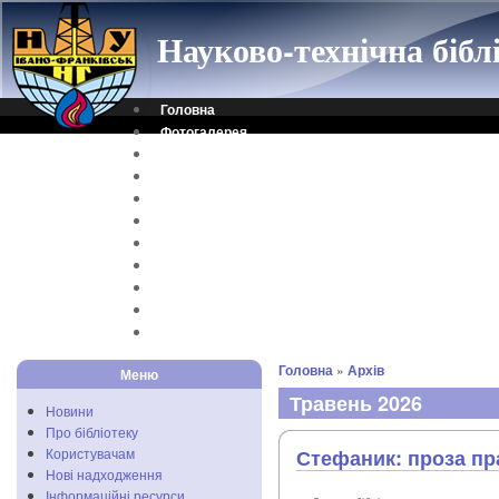
Науково-технічна біб
Головна
Фотогалерея
Контакти
Віртуальна довідка
Електронний каталог
Науковий архів
Каталог дисертацій
Рідкісні видання
Скановані книги
Читальня ONLINE
Відеоінструкція
Головна
»
Архів
Меню
Травень 2026
Новини
Про бібліотеку
Користувачам
Стефаник: проза пр
Нові надходження
Інформаційні ресурси