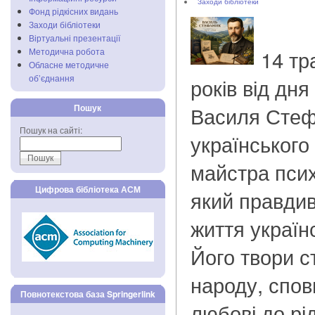
Заходи бібліотеки
Фонд рідкісних видань
Заходи бібліотеки
Віртуальні презентації
14 тр
Методична робота
Обласне методичне
об’єднання
років від дн
Василя Стеф
Пошук
Пошук на сайті:
українського
майстра псих
Цифрова бібліотека АСМ
який правди
життя україн
Його твори с
народу, спо
Повнотекстова база Springerlink
любові до рід