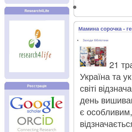
Research4Life
Мамина сорочка - г
Заходи бібліотеки
21 тр
Україна та ук
світі відзнач
Реєстрація
день вишиван
є особливим
відзначаєтьс