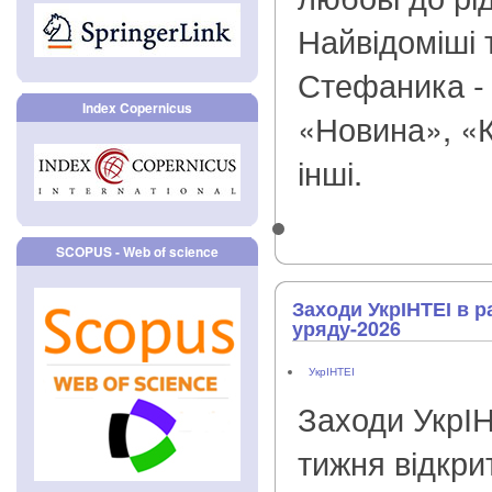
Найвідоміші 
Стефаника - 
Index Copernicus
«Новина», «
інші.
SCOPUS - Web of science
Заходи УкрІНТЕІ в р
уряду-2026
УкрІНТЕІ
Заходи УкрІН
тижня відкри