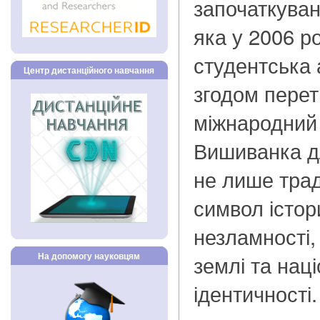
започаткуванн
яка у 2006 р
студентська а
Центр дистанційного навчання
згодом пере
міжнародний 
Вишиванка д
не лише трад
символ істори
незламності,
На допомогу науковцям
землі та нац
ідентичності.