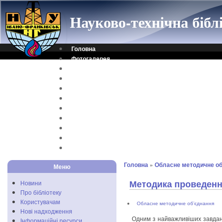
Науково-технічна біб
Головна
Фотогалерея
Контакти
Віртуальна довідка
Електронний каталог
Науковий архів
Каталог дисертацій
Рідкісні видання
Скановані книги
Читальня ONLINE
Відеоінструкція
Головна
»
Обласне методичне об
Меню
Методика проведення
Новини
Про бібліотеку
Користувачам
Обласне методичне об’єднання
Нові надходження
Одним з найважливіших завдань
Інформаційні ресурси