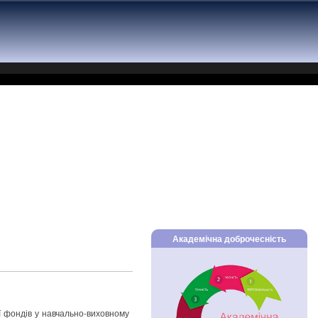
Академічна доброчесність
ї фондів у навчально-виховному