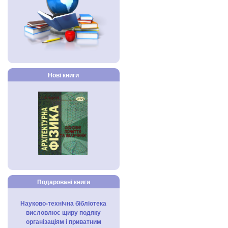
Нові книги
Подаровані книги
Науково-технічна бібліотека
висловлює щиру подяку
організаціям і приватним