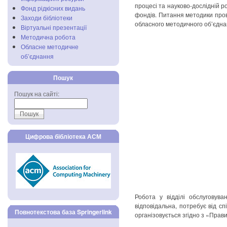
процесі та науково-дослідній р
Фонд рідкісних видань
фондів. Питання методики пров
Заходи бібліотеки
обласного методичного об’єднан
Віртуальні презентації
Методична робота
Обласне методичне
об’єднання
Пошук
Пошук на сайті:
Цифрова бібліотека АСМ
Робота у відділі обслуговув
відповідальна, потребує від сп
Повнотекстова база Springerlink
організовується згідно з «Прав