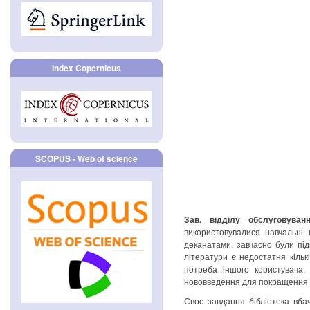
Index Copernicus
SCOPUS - Web of science
Зав. відділу обслуговуван
використовувалися навчальні
деканатами, завчасно були під
літератури є недостатня кільк
потреба іншого користувача, 
нововведення для покращення м
Своє завдання бібліотека вба