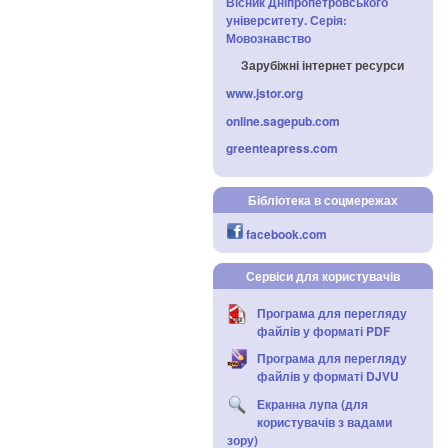
Вісник Дніпропетровського
університету. Серія:
Мовознавство
Зарубіжні інтернет ресурси
www.jstor.org
online.sagepub.com
greenteapress.com
Бібліотека в соцмережах
facebook.com
Сервіси для користувачів
Програма для перегляду
файлів у форматі PDF
Програма для перегляду
файлів у форматі DJVU
Екранна лупа (для
користувачів з вадами
зору)