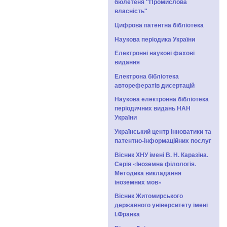
бюлетеня "Промислова
власність"
Цифрова патентна бібліотека
Наукова періодика України
Електронні наукові фахові
видання
Електрона бібліотека
авторефератів дисертацій
Наукова електронна бібліотека
періодичних видань НАН
України
Український центр інноватики та
патентно-інформаційних послуг
Вісник ХНУ імені В. Н. Каразіна.
Серія «Іноземна філологія.
Методика викладання
іноземних мов»
Вісник Житомирського
державного університету імені
І.Франка