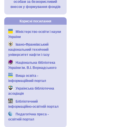
особам за безкорисливий
внесок у формування фондів
Корисні посилання
Міністерство освіти і науки
України
Івано-Франківський
національний технічний
університет нафти і газу
Національна бібліотека
України ім. В.І. Вернадського
Вища освіта -
інформаційний портал
Українська бібліотечна
асоціація
Бібліотечний
інформаційно-освітній портал
Педагогічна преса -
освітній портал