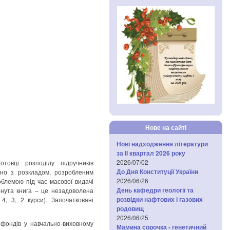
Нове на сайті
Нові надходження літератури
за IІ квартал 2026 року
2026/07/02
товці розподілу підручників
До Дня Конституції України
дно з розкладом, розробленим
2026/06/26
облемою під час масової видачі
День кафедри геології та
ернута книга – це незадоволена
розвідки нафтових і газових
4, 3, 2 курси). Започатковані
родовищ
2026/06/25
 фондів у навчально-виховному
Мамина сорочка - генетичний