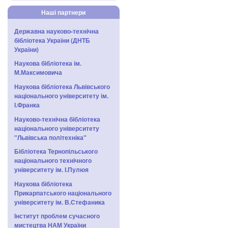
Наші партнери
Державна науково-технічна
бібліотека України (ДНТБ
України)
Наукова бібліотека ім.
М.Максимовича
Наукова бібліотека Львівського
національного університету ім.
І.Франка
Науково-технічна бібліотека
національного університету
"Львівська політехніка"
Бібліотека Тернопільського
національного технічного
університету ім. І.Пулюя
Наукова бібліотека
Прикарпатського національного
університету ім. В.Стефаника
Інститут проблем сучасного
мистецтва НАМ України