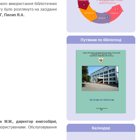
окого використання бібліотечних
у було розглянуто на засіданні
Г, Пилип Я.А.
Путівник по бібліотеці
н М.М., директор книгозбірні,
з користувачами. Обслуговування
Календар