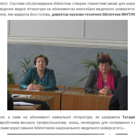
оботі. Система обслуговування бібліотеки створює сприятливі умови для шир
едення видачі літератури на абонементах книгозбірні медичного університет
ня, яке відкрила його голова,
директор науково-технічної бібліотеки ІФНТУН
ання, а саме на абонементі навчальної літератури, як зауважила
Татари
івробітників високого професіоналізму, знань, необхідних для спілкування 
илами користування бібліотекою національного медичного університету».