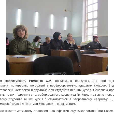
ня користувачів, Ромашко С.М.
повідомила присутніх, що при підго
 плани, попередньо погоджені з професорсько-викладацьким складом. Згі
готовлені комплекти підручників для студентів перших курсів. Основною пр
ість нових підручників та заборгованість користувачів. Адже невчасно пов
тому студенти інших курсів обслуговуються в зворотньому напрямку (5, 
асової видачі літератури були досить ефективними.
чає в систематичному поповненні та ефективному використанні книжкових