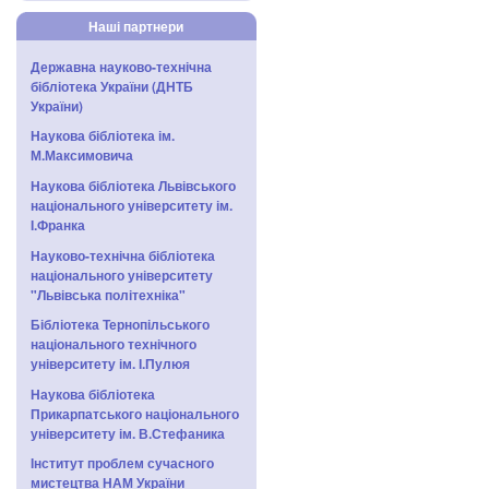
Наші партнери
Державна науково-технічна
бібліотека України (ДНТБ
України)
Наукова бібліотека ім.
М.Максимовича
Наукова бібліотека Львівського
національного університету ім.
І.Франка
Науково-технічна бібліотека
національного університету
"Львівська політехніка"
Бібліотека Тернопільського
національного технічного
університету ім. І.Пулюя
Наукова бібліотека
Прикарпатського національного
університету ім. В.Стефаника
Інститут проблем сучасного
мистецтва НАМ України