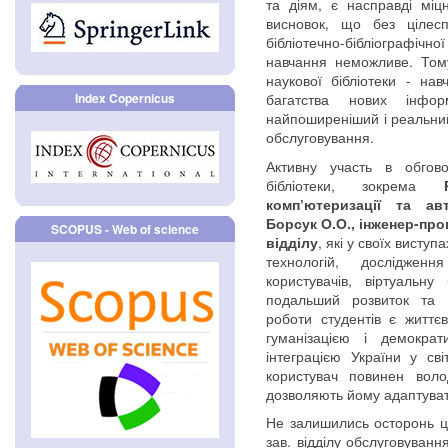
та діям, є насправді мі
висновок, що без цілес
бібліотечно-бібліографічн
навчання неможливе. Том
наукової бібліотеки - на
Index Copernicus
багатства нових інфо
найпоширеніший і реальний
обслуговування.
Активну участь в обгов
бібліотеки, зокрема
комп’ютеризації та авт
Борсук О.О., інженер-про
SCOPUS - Web of science
, які у своїх виступ
відділу
технологій, досліджен
користувачів, віртуальну
подальший розвиток та п
роботи студентів є життє
гуманізацією і демократ
інтеграцією України у сві
користувач повинен воло
дозволяють йому адаптува
Не залишились осторонь ці
зав. відділу обслуговуванн