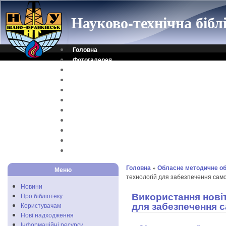
Науково-технічна біб
Головна
Фотогалерея
Контакти
Віртуальна довідка
Електронний каталог
Науковий архів
Каталог дисертацій
Рідкісні видання
Скановані книги
Читальня ONLINE
Відеоінструкція
Головна
»
Обласне методичне об
Меню
технологій для забезпечення само
Новини
Використання новіт
Про бібліотеку
для забезпечення с
Користувачам
Нові надходження
Інформаційні ресурси