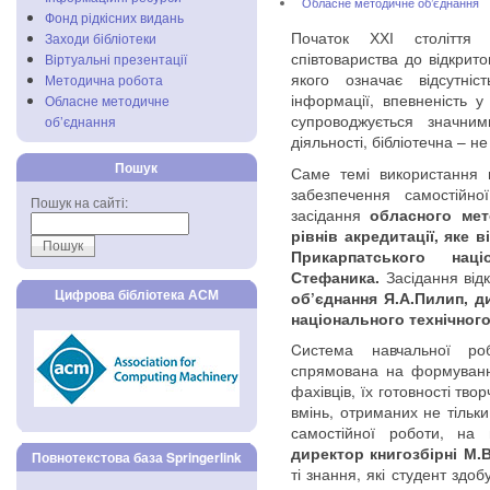
Обласне методичне об’єднання
Фонд рідкісних видань
Початок ХХІ століття 
Заходи бібліотеки
співтовариства до відкрит
Віртуальні презентації
якого означає відсутні
Методична робота
інформації, впевненість у 
Обласне методичне
супроводжується значни
об’єднання
діяльності, бібліотечна – не
Пошук
Саме темі використання н
забезпечення самостійно
Пошук на сайті:
засідання
обласного мето
рівнів акредитації, яке 
Прикарпатського нац
Засідання від
Стефаника.
Цифрова бібліотека АСМ
об’єднання Я.А.Пилип, д
національного технічного
Cистема навчальної ро
спрямована на формуванн
фахівців, їх готовності тв
вмінь, отриманих не тільки
самостійної роботи, на
директор книгозбірні М.В
Повнотекстова база Springerlink
ті знання, які студент здо