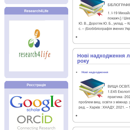
БІБЛІОГРАФІ
Research4Life
1. І-19 Михайл
покажч.] / Шев
Ю. В., Доротяк Ю. Б., уклад. – К
с. – (Біобібліографія вчених Укр
Нові надходження лі
року
Нові надходження
Реєстрація
ВИЩА ОСВІТ
1.Е45 Еколог
практика -202
проблем вищ. освіти з міжнар. у
ред. – Харків : ХНАДУ, 2021. – 