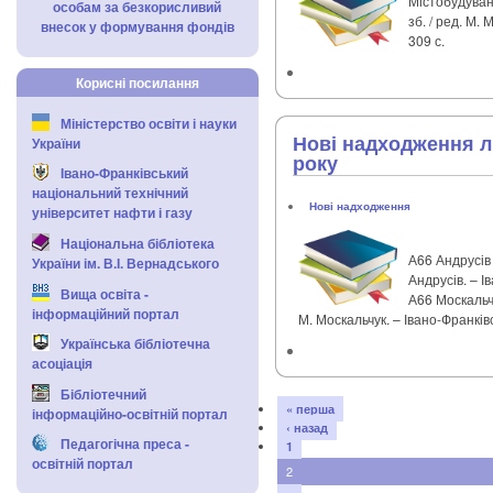
Містобудуван
особам за безкорисливий
зб. / ред. М. 
внесок у формування фондів
309 с.
Корисні посилання
Міністерство освіти і науки
Нові надходження л
України
року
Івано-Франківський
національний технічний
Нові надходження
університет нафти і газу
Національна бібліотека
А66 Андрусів 
України ім. В.І. Вернадського
Андрусів. – І
Вища освіта -
А66 Москальчу
інформаційний портал
М. Москальчук. – Івано-Франківс
Українська бібліотечна
асоціація
Бібліотечний
« перша
інформаційно-освітній портал
‹ назад
Педагогічна преса -
1
освітній портал
2