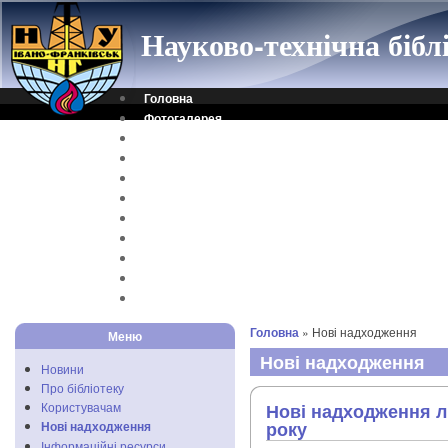
Науково-технічна біб
Головна
Фотогалерея
Контакти
Віртуальна довідка
Електронний каталог
Науковий архів
Каталог дисертацій
Рідкісні видання
Скановані книги
Читальня ONLINE
Відеоінструкція
Головна
» Нові надходження
Меню
Нові надходження
Новини
Про бібліотеку
Користувачам
Нові надходження лі
року
Нові надходження
Інформаційні ресурси