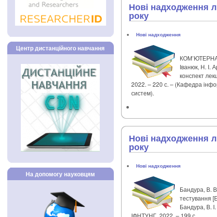
Нові надходження лі
року
Нові надходження
Центр дистанційного навчання
КОМ’ЮТЕРНА
Іванюк, Н. І.
конспект лекці
2022. – 220 с. – (Кафедра інф
систем).
Нові надходження лі
року
Нові надходження
На допомогу науковцям
Бандура, В. 
тестування [Е
Бандура, В. І.
ІФНТУНГ, 2022. – 199 с.