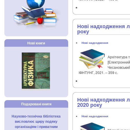
Нові надходження лі
року
Нові книги
Нові надходження
Архітектура 
[Електронний р
Чесановський, 
ІФНТУНГ, 2021. – 359 с.
Нові надходження л
2020 року
Подаровані книги
Науково-технічна бібліотека
Нові надходження
висловлює щиру подяку
організаціям і приватним