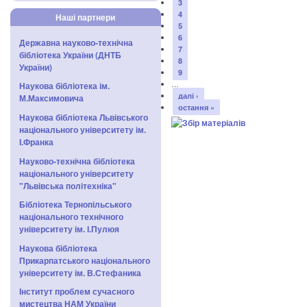
3
4
Наші партнери
5
6
Державна науково-технічна
7
бібліотека України (ДНТБ
8
України)
9
…
Наукова бібліотека ім.
далі ›
М.Максимовича
остання »
Наукова бібліотека Львівського
національного університету ім.
І.Франка
Науково-технічна бібліотека
національного університету
"Львівська політехніка"
Бібліотека Тернопільського
національного технічного
університету ім. І.Пулюя
Наукова бібліотека
Прикарпатського національного
університету ім. В.Стефаника
Інститут проблем сучасного
мистецтва НАМ України