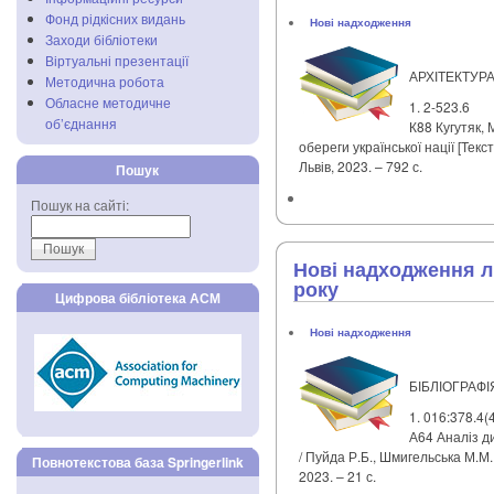
Фонд рідкісних видань
Нові надходження
Заходи бібліотеки
Віртуальні презентації
АРХІТЕКТУР
Методична робота
Обласне методичне
1. 2-523.6
об’єднання
К88 Кугутяк, 
обереги української нації [Текст
Львів, 2023. – 792 с.
Пошук
Пошук на сайті:
Нові надходження лі
року
Цифрова бібліотека АСМ
Нові надходження
БІБЛІОГРАФІ
1. 016:378.4(
А64 Аналіз д
/ Пуйда Р.Б., Шмигельська М.М.
Повнотекстова база Springerlink
2023. – 21 с.