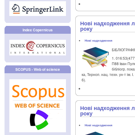
Нові надходження лі
року
Index Copernicus
Нові надходження
БІБЛІОГРАФІ
1. 016:53(477
П88 Іван Пулю
бібліогр. пока
SCOPUS - Web of science
ка, Терноп. нац. техн. ун-т ім. І
6).
Нові надходження лі
року
Нові надходження