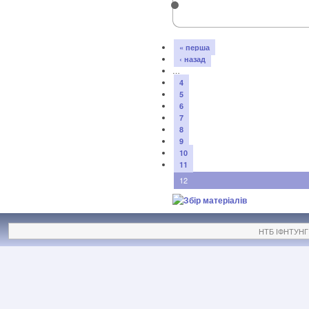
« перша
‹ назад
…
4
5
6
7
8
9
10
11
12
НТБ ІФНТУНГ ©