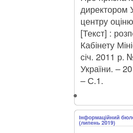
директором У
центру оціню
[Текст] : ро
Кабінету Міні
січ. 2011 р. 
України. – 20
– С.1.
Інформаційний бюле
(липень 2019)