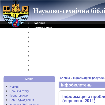
Науково-технічна біб
Головна
Фотогалерея
Контакти
Віртуальна довідка
Електронний каталог
Науковий архів
Каталог дисертацій
Рідкісні видання
Скановані книги
Читальня ONLINE
Відеоінструкція
Головна
»
Інформаційні ресурси
Меню
інфобюлетень
Новини
Про бібліотеку
Користувачам
Інформація з проб
(вересень 2011)
Нові надходження
Інформаційні ресурси