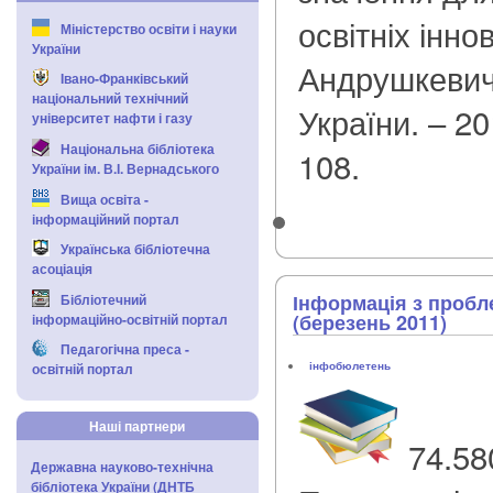
освітніх іннов
Міністерство освіти і науки
України
Андрушкевич 
Івано-Франківський
національний технічний
України. – 20
університет нафти і газу
Національна бібліотека
108.
України ім. В.І. Вернадського
Вища освіта -
інформаційний портал
Українська бібліотечна
асоціація
Інформація з проб
Бібліотечний
(березень 2011)
інформаційно-освітній портал
Педагогічна преса -
інфобюлетень
освітній портал
Наші партнери
74.58
Державна науково-технічна
бібліотека України (ДНТБ