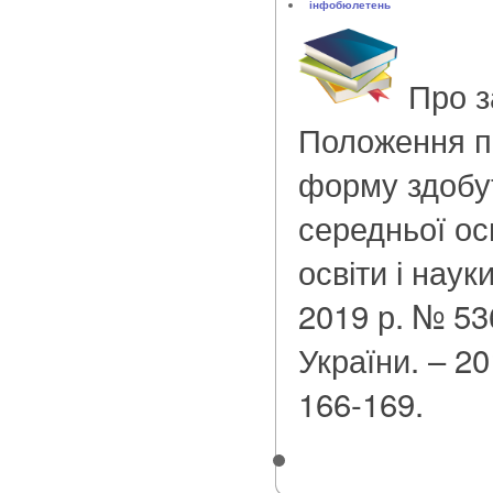
інфобюлетень
Про 
Положення пр
форму здобут
середньої ос
освіти і науки
2019 р. № 536
України. – 20
166-169.