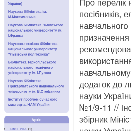
Про перелік
України)
посібників, 
Наукова бібліотека ім.
М.Максимовича
навчального 
Наукова бібліотека Львівського
національного університету ім.
призначення т
І.Франка
Науково-технічна бібліотека
рекомендова
національного університету
"Львівська політехніка"
використання
Бібліотека Тернопільського
національного технічного
навчальному р
університету ім. І.Пулюя
додаток до ли
Наукова бібліотека
Прикарпатського національного
університету ім. В.Стефаника
науки України
Інститут проблем сучасного
№1/9-11 // І
мистецтва НАМ України
збірник Мініс
Архів
науки України
Липень 2026
(1)