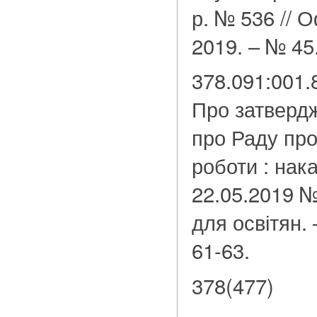
р. № 536 // О
2019. – № 45.
378.091:001.
Про затверд
про Раду про
роботи : нак
22.05.2019 №
для освітян. 
61-63.
378(477)