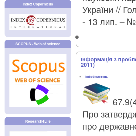
Index Copernicus
України // Го
- 13 лип. – №
SCOPUS - Web of science
Інформація з пробл
2011)
інфобюлетень
67.9(
Про затверд
Research4Life
про державне