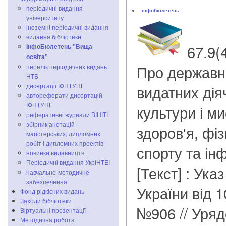
періодичні видання
інфобюлетень
університету
іноземні періодичні видання
видання бібліотеки
67.9(
ІнфоБюлетень "Вища
освіта"
Про державні
перелік періодичних видань
НТБ
дисертації ІФНТУНГ
видатних діяч
автореферати дисертацій
ІФНТУНГ
культури і м
реферативні журнали ВІНІТІ
збірник анотацій
здоров'я, фіз
магістерських, дипломних
робіт і дипломних проектів
спорту та ін
новинки видавництв
Періодичні видання УкрІНТЕІ
[Текст] : Ука
навчально-методичне
забезпечення
України від 1
Фонд рідкісних видань
Заходи бібліотеки
№906 // Уряд
Віртуальні презентації
Методична робота