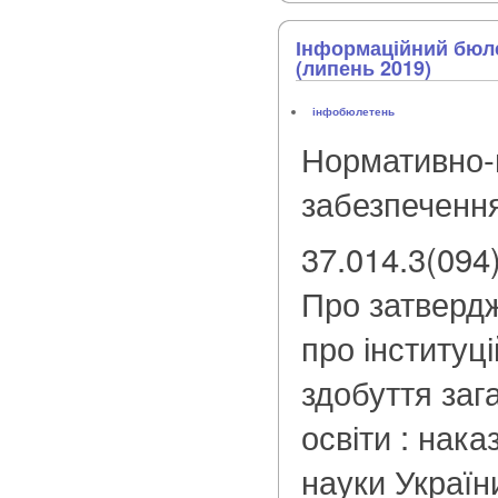
Інформаційний бюле
(липень 2019)
інфобюлетень
Нормативно-
забезпеченн
37.014.3(094
Про затверд
про інституц
здобуття заг
освіти : нака
науки України