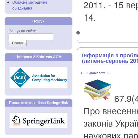
2011. - 15 ве
Обласне методичне
об’єднання
14.
Пошук
Пошук на сайті:
Інформація з пробл
Цифрова бібліотека АСМ
(липень-серпень 20
інфобюлетень
67.9(
Повнотекстова база Springerlink
Про внесення
законів Укра
наукових парк