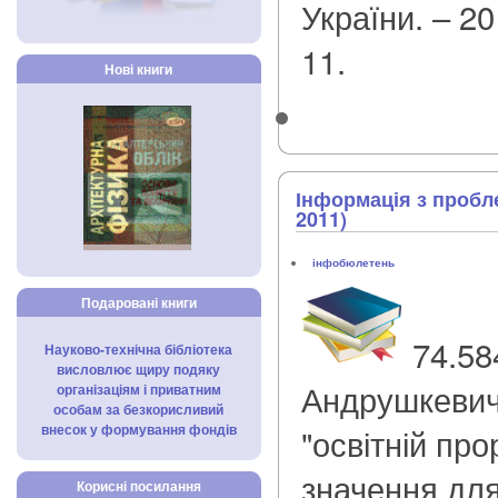
України. – 20
11.
Нові книги
Інформація з пробл
2011)
інфобюлетень
Подаровані книги
74.58
Науково-технічна бібліотека
висловлює щиру подяку
Андрушкевич
організаціям і приватним
особам за безкорисливий
внесок у формування фондів
"освітній про
значення для
Корисні посилання