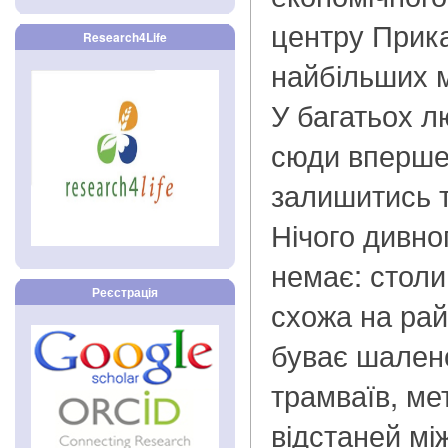
центру Прика
Research4Life
найбільших м
У багатьох л
сюди вперше
залишитись т
Нічого дивно
немає: стол
Реєстрація
схожа на рай
буває шалено
трамваїв, ме
відстаней мі