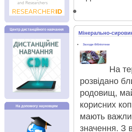
Центр дистанційного навчання
Мінерально-сировин
Заходи бібліотеки
На те
розвідано бл
родовищ, май
корисних коп
На допомогу науковцям
мають важли
значення. З 