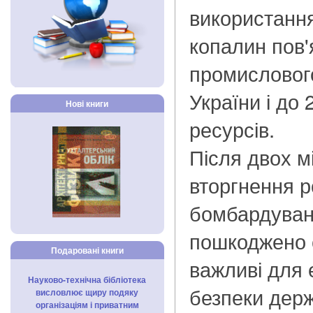
використанн
копалин пов'
промисловог
України і до 
Нові книги
ресурсів.
Після двох м
вторгнення ро
бомбардуван
пошкоджено 
Подаровані книги
важливі для 
Науково-технічна бібліотека
безпеки дер
висловлює щиру подяку
організаціям і приватним