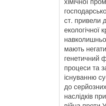
хімічної про
господарсько
ст. привели 
екологічної к
навколишньо
мають негат
генетичний ф
процеси та 
існуванню су
до серйозних
наслідків пр
війна проти У