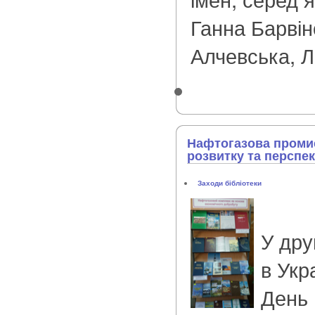
Ганна Барвін
Алчевська, Л
Нафтогазова промис
розвитку та перспе
Заходи бібліотеки
У дру
в Укр
День 