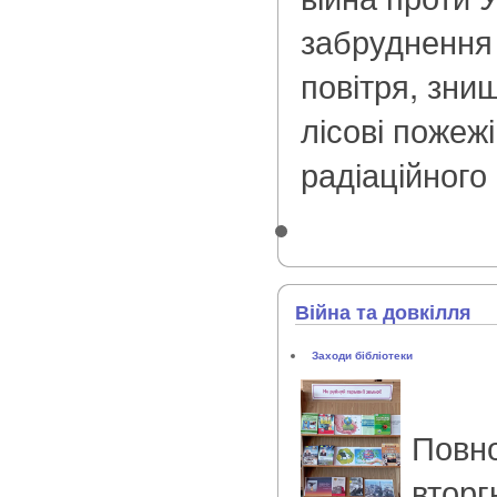
забруднення 
повітря, зни
лісові пожеж
радіаційного
Війна та довкілля
Заходи бібліотеки
Повн
вторг