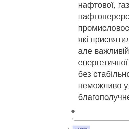
нафтової, газ
нафтопереро
промисловост
які присвяти
але важливій
енергетичної
без стабільно
неможливо у
благополучне
« перша