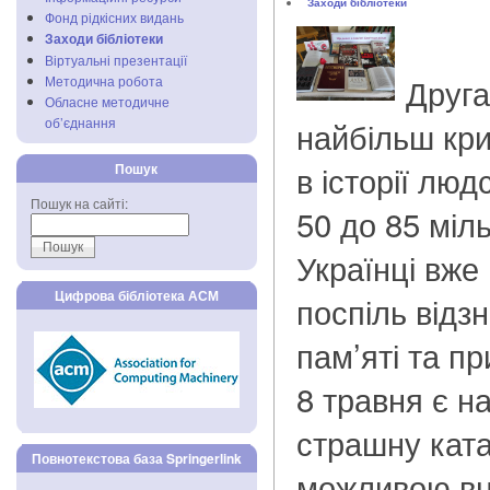
Заходи бібліотеки
Фонд рідкісних видань
Заходи бібліотеки
Віртуальні презентації
Друга
Методична робота
Обласне методичне
об’єднання
найбільш кр
в історії люд
Пошук
Пошук на сайті:
50 до 85 міл
Українці вже
Цифрова бібліотека АСМ
поспіль відз
пам’яті та п
8 травня є н
страшну ката
Повнотекстова база Springerlink
можливою вн