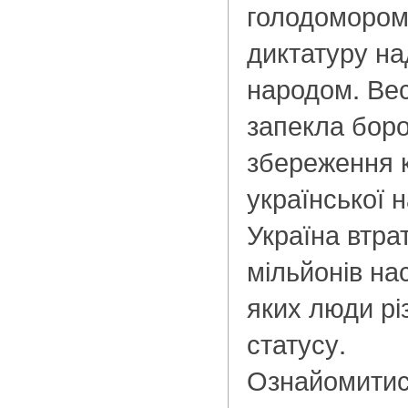
голодомором
диктатуру на
народом. Ве
запекла боро
збереження к
української н
Україна втра
мільйонів на
яких люди рі
статусу.
Ознайомитис