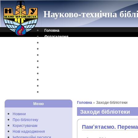
Науково-технічна біб
Головна
Фотогалерея
Контакти
Віртуальна довідка
Електронний каталог
Науковий архів
Каталог дисертацій
Рідкісні видання
Скановані книги
Читальня ONLINE
Відеоінструкція
Головна
» Заходи бібліотеки
Меню
Заходи бібліотеки
Новини
Про бібліотеку
Користувачам
Пам’ятаємо. Перем
Нові надходження
Інформаційні ресурси