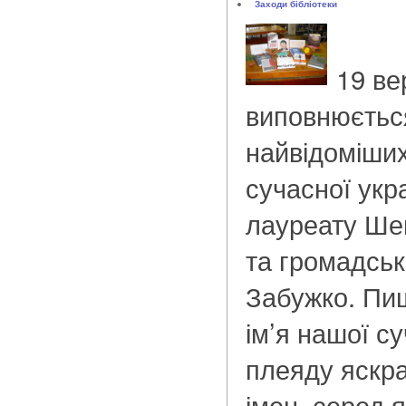
Заходи бібліотеки
19 ве
виповнюється
найвідоміши
сучасної укра
лауреату Шев
та громадськ
Забужко. Пи
ім’я нашої с
плеяду яскра
імен, серед 