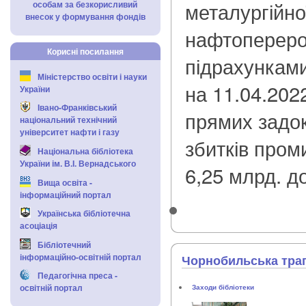
металургійної
особам за безкорисливий
внесок у формування фондів
нафтоперероб
Корисні посилання
підрахунками
Міністерство освіти і науки
на 11.04.202
України
Івано-Франківський
прямих задо
національний технічний
університет нафти і газу
збитків пром
Національна бібліотека
України ім. В.І. Вернадського
6,25 млрд. д
Вища освіта -
інформаційний портал
Українська бібліотечна
асоціація
Бібліотечний
інформаційно-освітній портал
Чорнобильська траге
Педагогічна преса -
освітній портал
Заходи бібліотеки