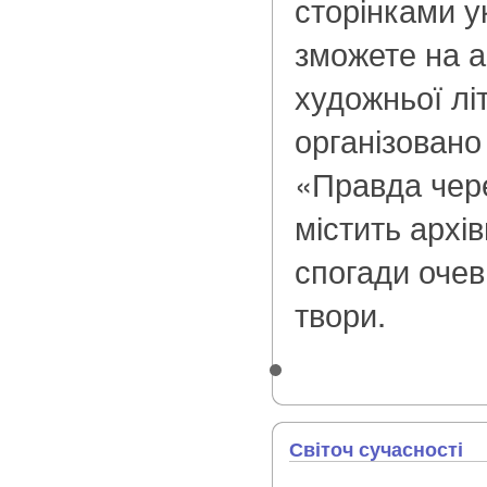
сторінками ук
зможете на 
художньої лі
організовано
«Правда чере
містить архів
спогади очев
твори.
Світоч сучасності