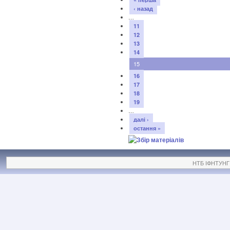
‹ назад
…
11
12
13
14
15
16
17
18
19
…
далі ›
остання »
НТБ ІФНТУНГ ©