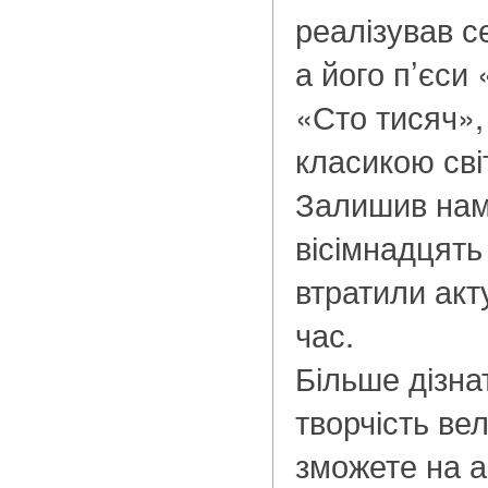
реалізував се
а його п’єси
«Сто тисяч»,
класикою сві
Залишив нам
вісімнадцять 
втратили акт
час.
Більше дізна
творчість ве
зможете на 