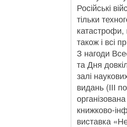
Російські ві
тільки техног
катастрофи,
також і всі п
З нагоди Все
та Дня довкі
залі наукови
видань (ІІІ по
організована
книжково-ін
виставка «Не