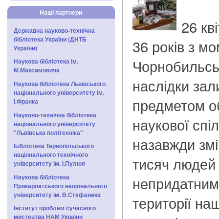
Наші партнери
26 кв
Державна науково-технічна
бібліотека України (ДНТБ
36 років з мо
України)
Чорнобильськ
Наукова бібліотека ім.
М.Максимовича
наслідки за
Наукова бібліотека Львівського
національного університету ім.
предметом об
І.Франка
Науково-технічна бібліотека
наукової спі
національного університету
"Львівська політехніка"
назавжди змі
Бібліотека Тернопільського
національного технічного
тисяч людей 
університету ім. І.Пулюя
Наукова бібліотека
непридатним
Прикарпатського національного
університету ім. В.Стефаника
території на
Інститут проблем сучасного
мистецтва НАМ України