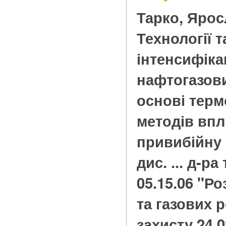
Тарко, Яро
Технології т
інтенсифікац
нафтогазов
основі терм
методів впл
привибійну 
дис. ... д-ра
05.15.06 "Р
та газових 
захисту 24.02