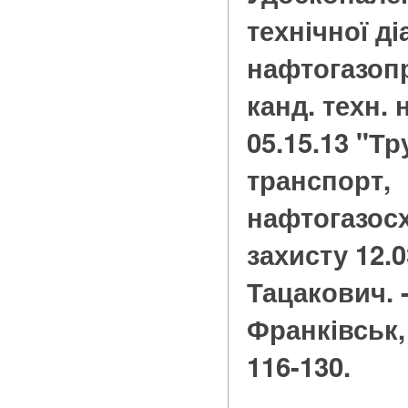
технічної д
нафтогазопро
канд. техн. 
05.15.13 "Т
транспорт,
нафтогазосх
захисту 12.03
Тацакович. -
Франківськ, 2
116-130.