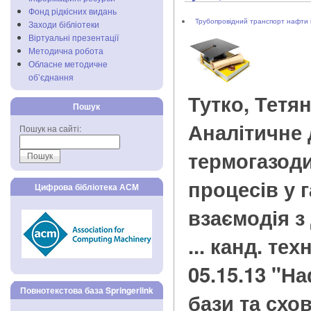
Фонд рідкісних видань
Трубопровідний транспорт нафти і
Заходи бібліотеки
Віртуальні презентації
Методична робота
Обласне методичне
об’єднання
Тутко, Тетя
Пошук
Аналітичне
Пошук на сайті:
термогазод
процесів у г
Цифрова бібліотека АСМ
взаємодія з 
... канд. тех
05.15.13 "Н
Повнотекстова база Springerlink
бази та схо