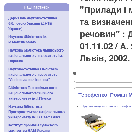
"Прилади і 
Наші партнери
та визначен
Державна науково-технічна
бібліотека України (ДНТБ
України)
речовин" : 
Наукова бібліотека ім.
М.Максимовича
01.11.02 / А.
Наукова бібліотека Львівського
Львів, 2002. 
національного університету ім.
І.Франка
Науково-технічна бібліотека
національного університету
"Львівська політехніка"
Бібліотека Тернопільського
національного технічного
Терефенко, Роман 
університету ім. І.Пулюя
Наукова бібліотека
Трубопровідний транспорт нафти і
Прикарпатського національного
університету ім. В.Стефаника
Інститут проблем сучасного
мистецтва НАМ України