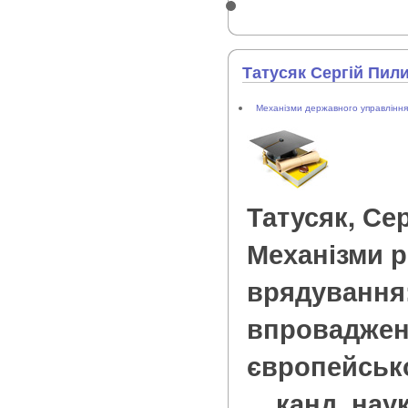
Татусяк Сергій Пил
Механізми державного управління
Татусяк, Се
Механізми р
врядування:
впроваджен
європейської
... канд. нау