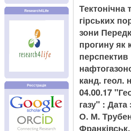
Тектонічна 
Research4Life
гірських по
зони Перед
прогину як 
перспектив
нафтогазонос
канд. геол. 
Реєстрація
04.00.17 "Ге
газу" : Дата 
О. М. Трубен
Франківськ, 2