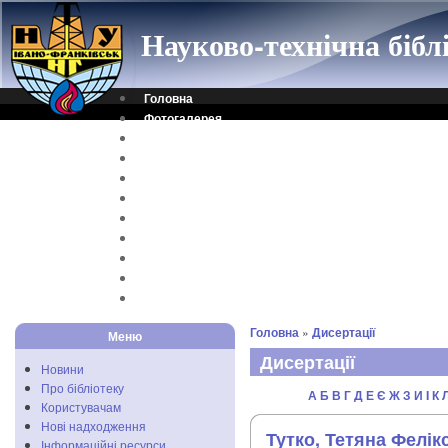
Науково-технічна біб
Головна
Фотогалерея
Контакти
Віртуальна довідка
Електронний каталог
Науковий архів
Каталог дисертацій
Рідкісні видання
Скановані книги
Читальня ONLINE
Відеоінструкція
Головна
»
Дисертації
Меню
Дисертації
Новини
Про бібліотеку
А
Б
В
Г
Д
Е
Є
Ж
З
И
I
К
Користувачам
Нові надходження
Тутко, Тетяна Фелік
Інформаційні ресурси