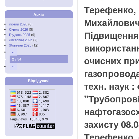
Терефенко,
Архів
Михайлови
Лютий 2026
(8)
Січень 2026
(5)
Підвищення
Грудень 2025
(9)
Листопад 2025
(7)
використан
Жовтень 2025
(12)
‹‹
очисних при
2 з 34
››
газопроводах
Відвідувачі
техн. наук : 
"Трубопров
нафтогазосх
захисту 08.04
Терефенко. 