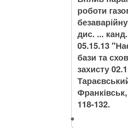
роботи газо
безаварійну
дис. ... канд
05.15.13 "Н
бази та схо
захисту 02.11
Тараєвський.
Франківськ, 2
118-132.