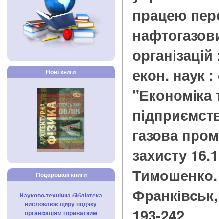
працею пер
нафтогазови
організацій :
екон. наук :
Нові книги
"Економіка 
підприємств
газова пром
захисту 16.11
Тимошенко. 
Подаровані книги
Франківськ, 2
Науково-технічна бібліотека
висловлює щиру подяку
193-242.
організаціям і приватним