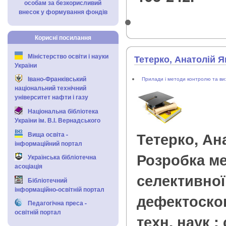
особам за безкорисливий
внесок у формування фондів
Корисні посилання
Міністерство освіти і науки
Тетерко, Анатолій 
України
Івано-Франківський
Прилади і методи контролю та ви
національний технічний
університет нафти і газу
Національна бібліотека
України ім. В.І. Вернадського
Тетерко, Ан
Вища освіта -
інформаційний портал
Розробка ме
Українська бібліотечна
асоціація
селективної
Бібліотечний
інформаційно-освітній портал
дефектоскопії
Педагогічна преса -
освітній портал
техн. наук : 