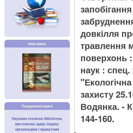
запобігання
забруднення
довкілля п
травлення 
Нові книги
поверхонь : 
наук : спец.
"Екологічна
захисту 25.10
Водянка. - К.
Подаровані книги
144-160.
Науково-технічна бібліотека
висловлює щиру подяку
організаціям і приватним