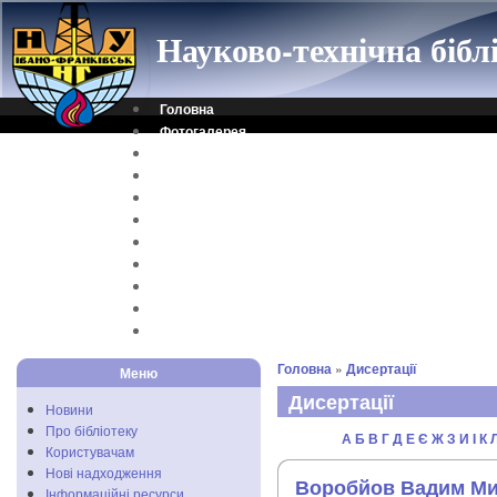
Науково-технічна біб
Головна
Фотогалерея
Контакти
Віртуальна довідка
Електронний каталог
Науковий архів
Каталог дисертацій
Рідкісні видання
Скановані книги
Читальня ONLINE
Відеоінструкція
Головна
»
Дисертації
Меню
Дисертації
Новини
Про бібліотеку
А
Б
В
Г
Д
Е
Є
Ж
З
И
I
К
Користувачам
Нові надходження
Воробйов Вадим М
Інформаційні ресурси