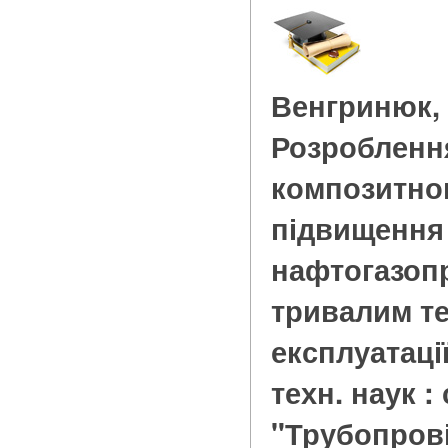
Венгринюк, 
Розроблення
композитно
підвищення 
нафтогазоп
тривалим т
експлуатації 
техн. наук : 
"Трубопров