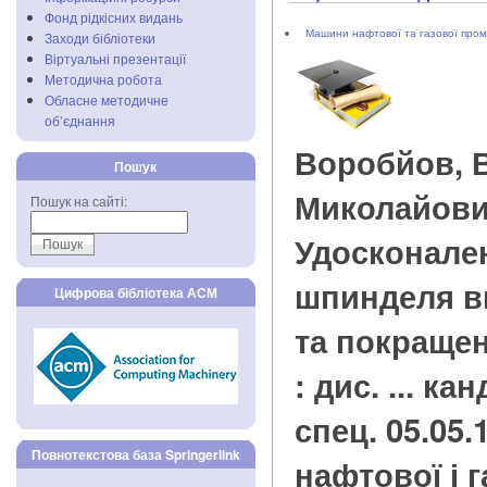
Фонд рідкісних видань
Машини нафтової та газової пром
Заходи бібліотеки
Віртуальні презентації
Методична робота
Обласне методичне
об’єднання
Воробйов, 
Пошук
Миколайов
Пошук на сайті:
Удосконале
шпинделя в
Цифрова бібліотека АСМ
та покращен
: дис. ... кан
спец. 05.05
Повнотекстова база Springerlink
нафтової і г