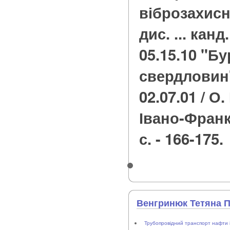
віброзахисн
дис. ... канд
05.15.10 "Бу
свердловин"
02.07.01 / О.
Івано-Франкі
с. - 166-175.
Венгринюк Тетяна П
Трубопровідний транспорт нафти і