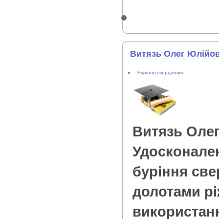
Витязь Олег Юлійо
Буріння свердловин
Витязь Оле
Удосконален
буріння св
долотами рі
використан