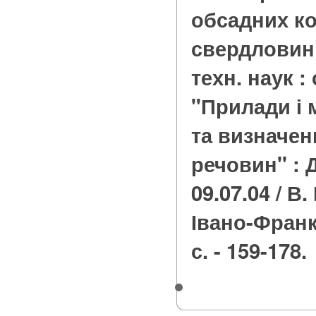
обсадних к
свердловині 
техн. наук : 
"Прилади і
та визначен
речовин" : 
09.07.04 / В.
Івано-Франкі
с. - 159-178.