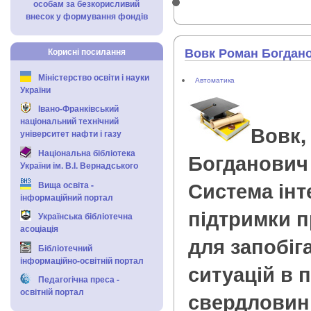
особам за безкорисливий
внесок у формування фондів
Вовк Роман Богдан
Корисні посилання
Міністерство освіти і науки
Автоматика
України
Івано-Франківський
національний технічний
Вовк,
університет нафти і газу
Національна бібліотека
Богданович
України ім. В.І. Вернадського
Система інт
Вища освіта -
інформаційний портал
підтримки п
Українська бібліотечна
асоціація
для запобіг
Бібліотечний
інформаційно-освітній портал
ситуацій в 
Педагогічна преса -
освітній портал
свердловин :