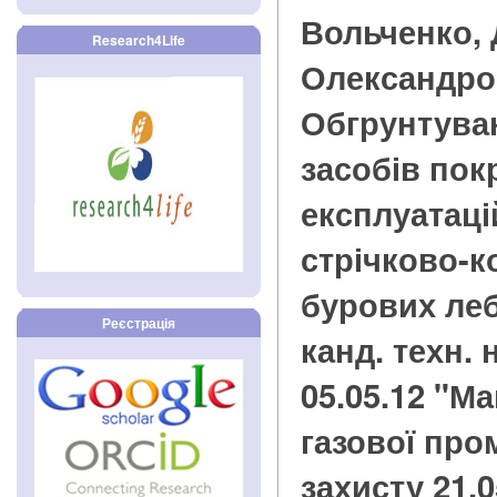
Вольченко,
Research4Life
Олександро
Обгрунтуван
засобів по
експлуатаці
стрічково-к
бурових лебі
Реєстрація
канд. техн. 
05.05.12 "М
газової про
захисту 21.05