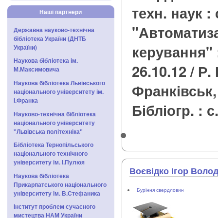
техн. наук : 
Наші партнери
"Автоматиза
Державна науково-технічна
бібліотека України (ДНТБ
керування" 
України)
Наукова бібліотека ім.
26.10.12 / Р.
М.Максимовича
Наукова бібліотека Львівського
Франківськ, 2
національного університету ім.
І.Франка
Бібліогр. : с
Науково-технічна бібліотека
національного університету
"Львівська політехніка"
Бібліотека Тернопільського
національного технічного
університету ім. І.Пулюя
Воєвідко Ігор Воло
Наукова бібліотека
Прикарпатського національного
Буріння свердловин
університету ім. В.Стефаника
Інститут проблем сучасного
мистецтва НАМ України