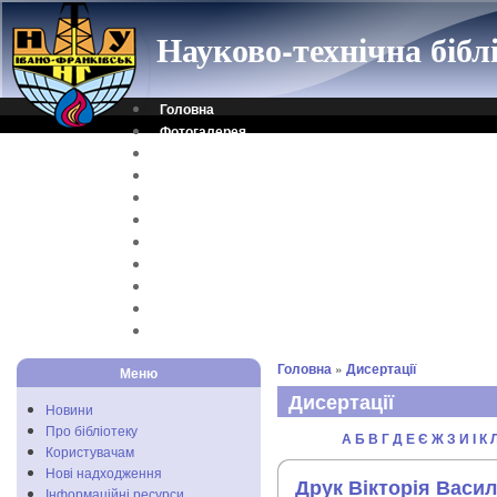
Науково-технічна біб
Головна
Фотогалерея
Контакти
Віртуальна довідка
Електронний каталог
Науковий архів
Каталог дисертацій
Рідкісні видання
Скановані книги
Читальня ONLINE
Відеоінструкція
Головна
»
Дисертації
Меню
Дисертації
Новини
Про бібліотеку
А
Б
В
Г
Д
Е
Є
Ж
З
И
I
К
Користувачам
Нові надходження
Друк Вікторія Васил
Інформаційні ресурси