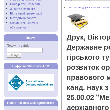
Фонд рідкісних видань
Механізми державного управління
Заходи бібліотеки
Віртуальні презентації
Методична робота
Обласне методичне
об’єднання
Друк, Вікто
Пошук
Державне р
Пошук на сайті:
гірського ту
розвиток ор
Цифрова бібліотека АСМ
правового ме
канд. наук з
25.00.02 "М
Повнотекстова база Springerlink
державного 