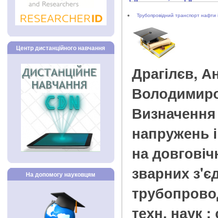
Трубопровідний транспорт нафти і
Центр дистанційного навчання
Драгілєв, А
Володимир
Визначення
напружень і
на довговіч
зварних з'є
На допомогу науковцям
трубопроводі
техн. наук : 