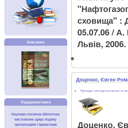
"Нафтогазоп
сховища" : 
05.07.06 / А.
Львів, 2006. 
Нові книги
Доценко, Євген Ро
Прилади і методи контролю та ви
Подаровані книги
Науково-технічна бібліотека
висловлює щиру подяку
Доценко, Є
організаціям і приватним