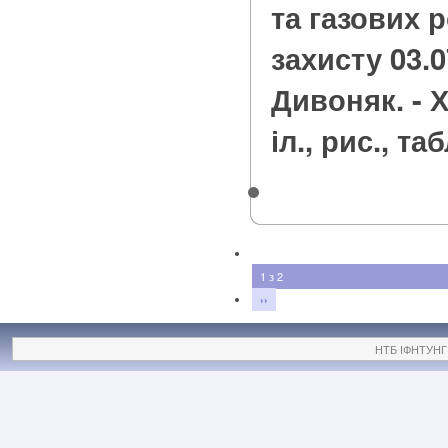
та газових 
захисту 03.07
Дивоняк. - Х.
іл., рис., таб
1 з 2
››
НТБ ІФНТУНГ ©