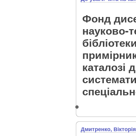
Фонд дис
науково-т
бібліотек
примірник
каталозі д
системати
спеціальн
Дмитренко, Вікторія