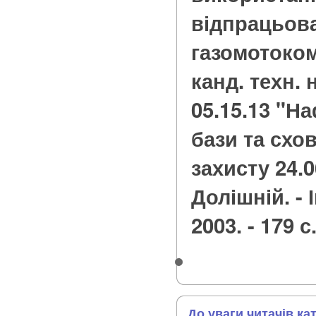
відпрацьова
газомотокомп
канд. техн. н
05.15.13 "Н
бази та схо
захисту 24.06
Долішній. -
2003. - 179 с
До уваги читачів ка