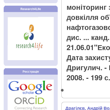
моніторинг
Research4Life
довкілля об
нафтогазово
дис. ... канд
21.06.01"Еко
Дата захисту 
Дригулич. -
Реєстрація
2008. - 199 с
Драгілєв, Андрій В