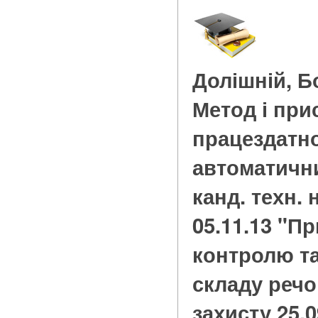
Долішній, 
Метод і при
працездатно
автоматичних
канд. техн. 
05.11.13 "П
контролю т
складу речо
захисту 25.09