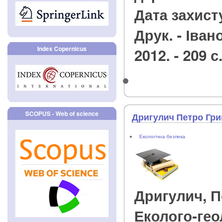
Дата захисту
Друк. - Іван
Index Copernicus
2012. - 209 с
SCOPUS - Web of science
Дригулич Петро Гр
Екологічна безпека
Дригулич, 
Еколого-гео