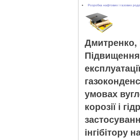
Розробка нафтових і газових род
Дмитренко, 
Підвищення 
експлуатаці
газоконден
умовах вугл
корозії і гі
застосуван
інгібітору н