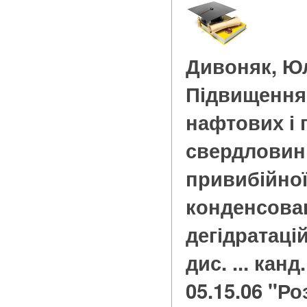
Дивоняк, Юл
Підвищення
нафтових і 
свердловин
привибійної
конденсова
дегідратаці
дис. ... канд
05.15.06 "Р