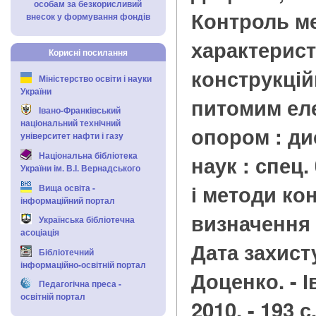
особам за безкорисливий
Контроль м
внесок у формування фондів
характерис
Корисні посилання
конструкцій
Міністерство освіти і науки
України
питомим ел
Івано-Франківський
національний технічний
опором : дис.
університет нафти і газу
Національна бібліотека
наук : спец.
України ім. В.І. Вернадського
і методи ко
Вища освіта -
інформаційний портал
визначення 
Українська бібліотечна
асоціація
Дата захисту 
Бібліотечний
інформаційно-освітній портал
Доценко. - 
Педагогічна преса -
освітній портал
2010. - 193 с