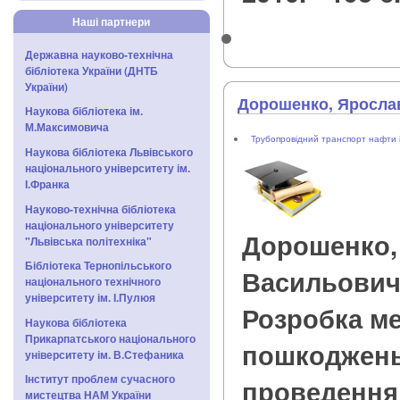
Наші партнери
Державна науково-технічна
бібліотека України (ДНТБ
України)
Дорошенко, Яросла
Наукова бібліотека ім.
М.Максимовича
Трубопровідний транспорт нафти і
Наукова бібліотека Львівського
національного університету ім.
І.Франка
Науково-технічна бібліотека
національного університету
Дорошенко,
"Львівська політехніка"
Бібліотека Тернопільського
Васильови
національного технічного
університету ім. І.Пулюя
Розробка ме
Наукова бібліотека
Прикарпатського національного
пошкоджень
університету ім. В.Стефаника
Інститут проблем сучасного
проведення
мистецтва НАМ України