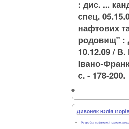
: дис. ... кан
спец. 05.15.
нафтових та
родовищ" : 
10.12.09 / В.
Івано-Франкі
с. - 178-200.
Дивоняк Юлія Ігорі
Розробка нафтових і газових род