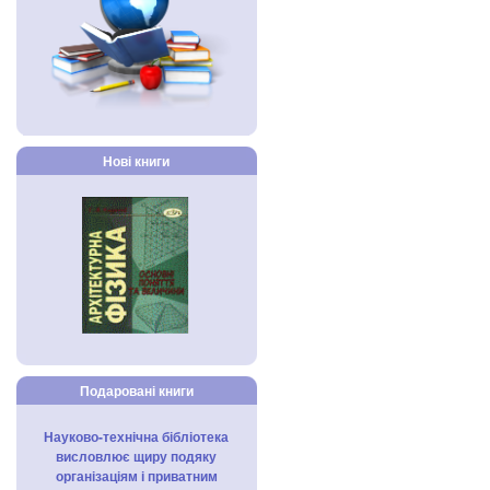
Нові книги
Подаровані книги
Науково-технічна бібліотека
висловлює щиру подяку
організаціям і приватним