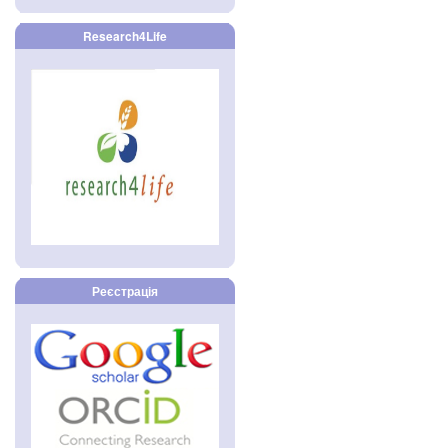
Research4Life
Реєстрація