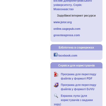
Вісник Дніпропетровського
університету. Серія:
Мовознавство
Зарубіжні інтернет ресурси
www.jstor.org
online.sagepub.com
greenteapress.com
Бібліотека в соцмережах
facebook.com
Сервіси для користувачів
Програма для перегляду
файлів у форматі PDF
Програма для перегляду
файлів у форматі DJVU
Екранна лупа (для
користувачів з вадами
зору)