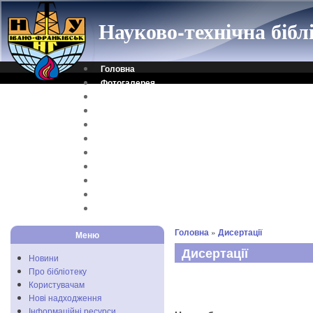
Науково-технічна біб
Головна
Фотогалерея
Контакти
Віртуальна довідка
Електронний каталог
Науковий архів
Каталог дисертацій
Рідкісні видання
Скановані книги
Читальня ONLINE
Відеоінструкція
Головна
»
Дисертації
Меню
Дисертації
Новини
Про бібліотеку
Користувачам
Нові надходження
Інформаційні ресурси