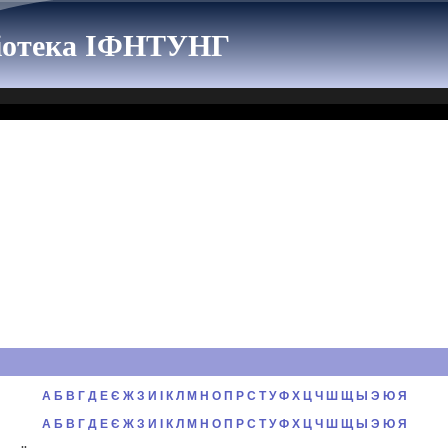
ліотека ІФНТУНГ
А
Б
В
Г
Д
Е
Є
Ж
З
И
I
К
Л
М
Н
О
П
Р
С
Т
У
Ф
Х
Ц
Ч
Ш
Щ
Ы
Э
Ю
Я
А
Б
В
Г
Д
Е
Є
Ж
З
И
I
К
Л
М
Н
О
П
Р
С
Т
У
Ф
Х
Ц
Ч
Ш
Щ
Ы
Э
Ю
Я