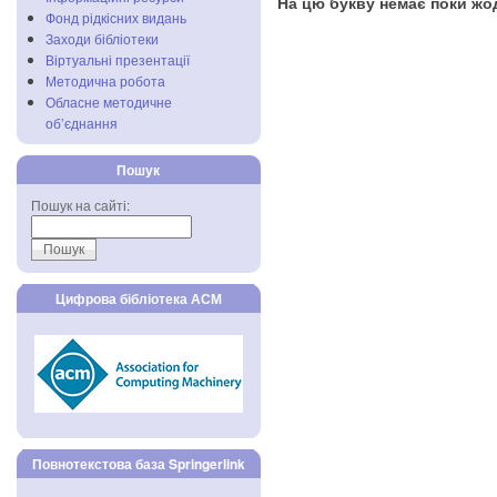
На цю букву немає поки жод
Фонд рідкісних видань
Заходи бібліотеки
Віртуальні презентації
Методична робота
Обласне методичне
об’єднання
Пошук
Пошук на сайті:
Цифрова бібліотека АСМ
Повнотекстова база Springerlink