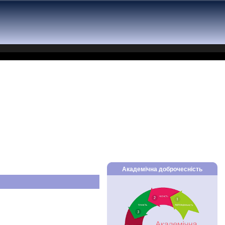
Академічна доброчесність