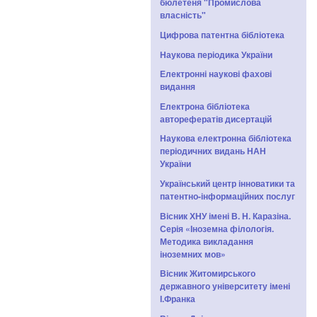
бюлетеня "Промислова
власність"
Цифрова патентна бібліотека
Наукова періодика України
Електронні наукові фахові
видання
Електрона бібліотека
авторефератів дисертацій
Наукова електронна бібліотека
періодичних видань НАН
України
Український центр інноватики та
патентно-інформаційних послуг
Вісник ХНУ імені В. Н. Каразіна.
Серія «Іноземна філологія.
Методика викладання
іноземних мов»
Вісник Житомирського
державного університету імені
І.Франка