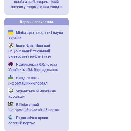
особам за безкорисливий
внесок у формування фондів
Корисні посилання
Міністерство освіти і науки
України
Івано-Франківський
національний технічний
університет нафти і газу
Національна бібліотека
України ім. В.І. Вернадського
Вища освіта -
інформаційний портал
Українська бібліотечна
асоціація
Бібліотечний
інформаційно-освітній портал
Педагогічна преса -
освітній портал