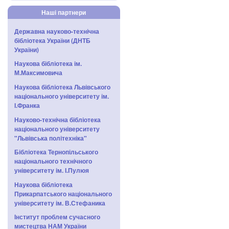
Наші партнери
Державна науково-технічна
бібліотека України (ДНТБ
України)
Наукова бібліотека ім.
М.Максимовича
Наукова бібліотека Львівського
національного університету ім.
І.Франка
Науково-технічна бібліотека
національного університету
"Львівська політехніка"
Бібліотека Тернопільського
національного технічного
університету ім. І.Пулюя
Наукова бібліотека
Прикарпатського національного
університету ім. В.Стефаника
Інститут проблем сучасного
мистецтва НАМ України