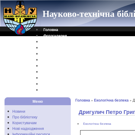
Науково-технічна біб
Головна
Фотогалерея
Контакти
Віртуальна довідка
Електронний каталог
Науковий архів
Каталог дисертацій
Рідкісні видання
Скановані книги
Читальня ONLINE
Відеоінструкція
Головна
»
Екологічна безпека
» Д
Меню
Дригулич Петро Гри
Новини
Про бібліотеку
Користувачам
Екологічна безпека
Нові надходження
Інформаційні ресурси