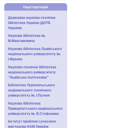
Наші партнери
Державна науково-технічна
бібліотека України (ДНТБ
України)
Наукова бібліотека ім.
М.Максимовича
Наукова бібліотека Львівського
національного університету ім.
І.Франка
Науково-технічна бібліотека
національного університету
"Львівська політехніка"
Бібліотека Тернопільського
національного технічного
університету ім. І.Пулюя
Наукова бібліотека
Прикарпатського національного
університету ім. В.Стефаника
Інститут проблем сучасного
мистецтва НАМ України