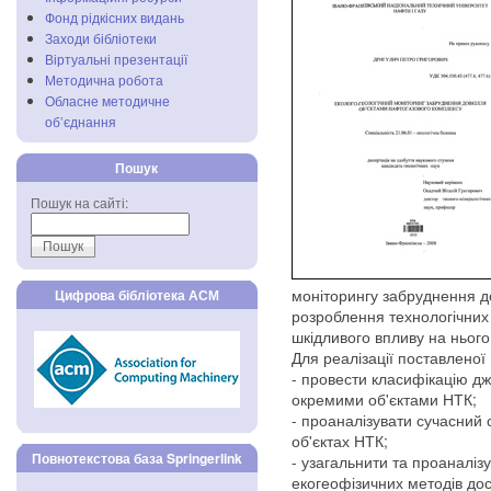
Фонд рідкісних видань
Заходи бібліотеки
Віртуальні презентації
Методична робота
Обласне методичне
об’єднання
Пошук
Пошук на сайті:
моніторингу забруднення д
Цифрова бібліотека АСМ
розроблення технологічних 
шкідливого впливу на нього 
Для реалізації поставленої
- провести класифікацію дж
окремими об'єктами НТК;
- проаналізувати сучасний 
об'єктах НТК;
Повнотекстова база Springerlink
- узагальнити та проаналіз
екогеофізичних методів до