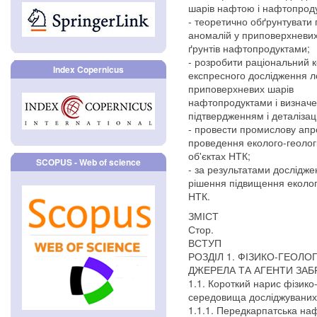
шарів нафтою і нафтопрод
- теоретично обґрунтувати
аномалій у приповерхневих
ґрунтів нафтопродуктами;
- розробити раціональний 
Index Copernicus
експресного дослідження л
приповерхневих шарів
нафтопродуктами і визначен
підтвердженням і деталіза
- провести промислову ап
проведення еколого-геолог
об'єктах НТК;
SCOPUS - Web of science
- за результатами дослідже
рішення підвищення екологі
НТК.
ЗМІСТ
Стор.
ВСТУП
РОЗДІЛ 1. ФІЗИКО-ГЕОЛО
ДЖЕРЕЛА ТА АГЕНТИ ЗАБ
1.1. Короткий нарис фізико-
середовища досліджуваних
1.1.1. Передкарпатська на