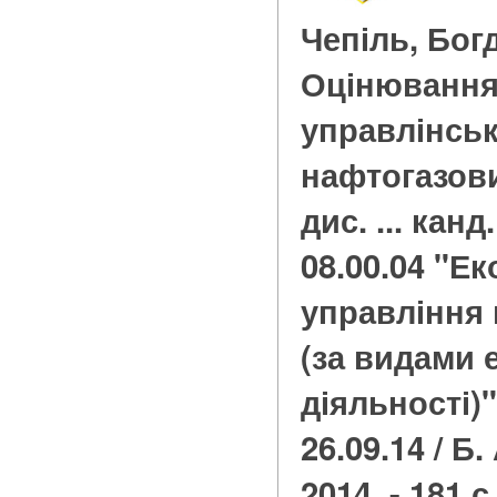
Чепіль, Бог
Оцінювання
управлінськ
нафтогазови
дис. ... канд
08.00.04 "Ек
управління
(за видами 
діяльності)"
26.09.14 / Б.
2014. - 181 с.