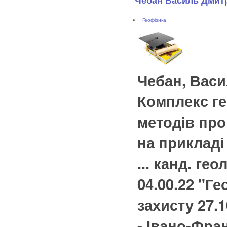
Геофізика
Чебан, Вас
Комплекс г
методів про
на прикладі 
... канд. гео
04.00.22 "Ге
захисту 27.1
- Івано-Фран