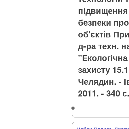
підвищення 
безпеки пр
об'єктів При
д-ра техн. н
"Екологічна
захисту 15.12
Челядин. - 
2011. - 340 с
Чебан Василь Дмит