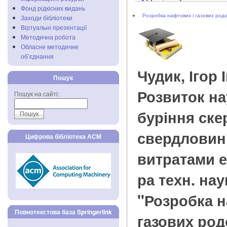
Фонд рідкісних видань
Розробка нафтових і газових род
Заходи бібліотеки
Віртуальні презентації
Методична робота
Обласне методичне
об’єднання
Чудик, Ігор
Пошук
Розвиток н
Пошук на сайті:
буріння ск
свердловин
Цифрова бібліотека АСМ
витратами ене
ра техн. нау
"Розробка 
Повнотекстова база Springerlink
газових род