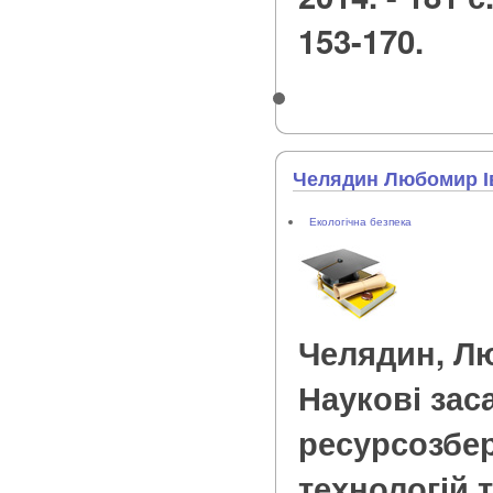
153-170.
Челядин Любомир І
Екологічна безпека
Челядин, Л
Наукові зас
ресурсозбе
технологій 