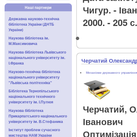
Чигур. - Іва
Наші партнери
2000. - 205 с
Державна науково-технічна
бібліотека України (ДНТБ
України)
Наукова бібліотека ім.
М.Максимовича
Наукова бібліотека Львівського
національного університету ім.
Черчатий Олександр
І.Франка
Науково-технічна бібліотека
Механізми державного управління
національного університету
"Львівська політехніка"
Бібліотека Тернопільського
національного технічного
університету ім. І.Пулюя
Черчатий, 
Наукова бібліотека
Прикарпатського національного
Іванович
університету ім. В.Стефаника
Інститут проблем сучасного
Оптимізація
мистецтва НАМ України