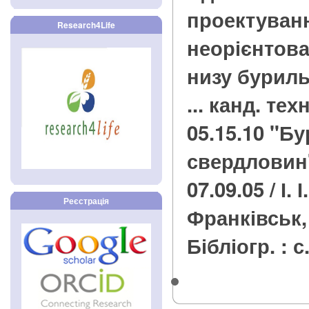
проектуван
Research4Life
неорієнтов
низу буриль
... канд. тех
05.15.10 "Бу
свердловин"
07.09.05 / І. 
Реєстрація
Франківськ, 2
Бібліогр. : с