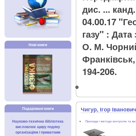
дис. ... канд
04.00.17 "Ге
газу" : Дата 
О. М. Чорний
Нові книги
Франківськ, 2
194-206.
Чигур, Ігор Іванови
Подаровані книги
Науково-технічна бібліотека
Прилади і методи контролю та ви
висловлює щиру подяку
організаціям і приватним