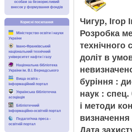
особам за безкорисливий
внесок у формування фондів
Чигур, Ігор 
Корисні посилання
Розробка м
Міністерство освіти і науки
України
технічного
Івано-Франківський
національний технічний
доліт в умо
університет нафти і газу
Національна бібліотека
невизначено
України ім. В.І. Вернадського
буріння : дис
Вища освіта -
інформаційний портал
наук : спец.
Українська бібліотечна
асоціація
і методи ко
Бібліотечний
інформаційно-освітній портал
визначення 
Педагогічна преса -
освітній портал
Дата захисту 