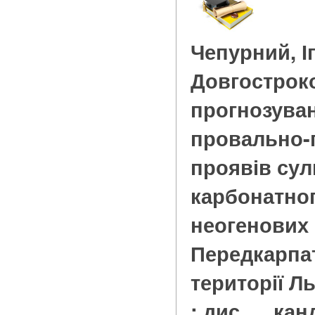
Чепурний, І
Довгострок
прогнозува
провально-
проявів сул
карбонатног
неогенових 
Передкарпат
території Ль
: дис. ... кан