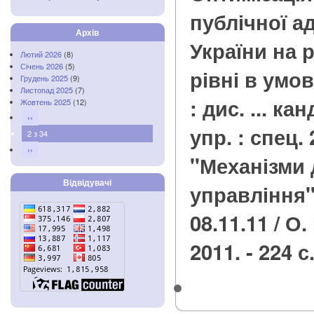
публічної ад
Архів
України на 
Лютий 2026
(8)
Січень 2026
(5)
рівні в умов
Грудень 2025
(9)
Листопад 2025
(7)
: дис. ... ка
Жовтень 2025
(12)
‹‹
упр. : спец. 
2 з 34
››
"Механізми
Відвідувачі
управління"
08.11.11 / О. 
2011. - 224 с