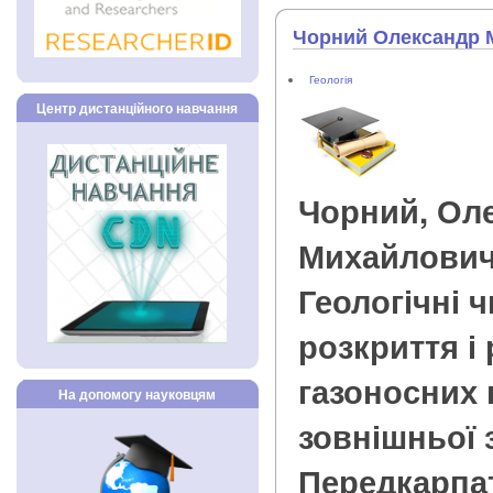
Чорний Олександр 
Геологія
Центр дистанційного навчання
Чорний, Ол
Михайлови
Геологічні 
розкриття і
газоносних 
На допомогу науковцям
зовнішньої 
Передкарпат