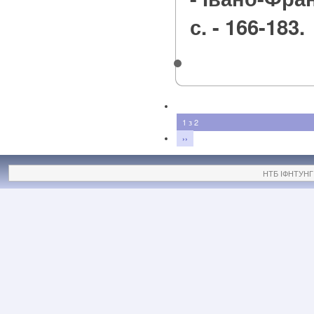
с. - 166-183.
1 з 2
››
НТБ ІФНТУНГ ©