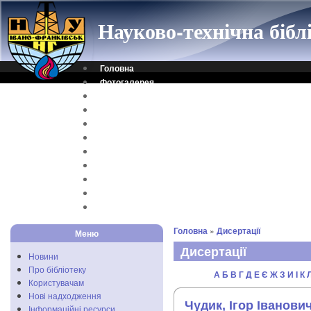
Науково-технічна біб
Головна
Фотогалерея
Контакти
Віртуальна довідка
Електронний каталог
Науковий архів
Каталог дисертацій
Рідкісні видання
Скановані книги
Читальня ONLINE
Відеоінструкція
Головна
»
Дисертації
Меню
Дисертації
Новини
Про бібліотеку
А
Б
В
Г
Д
Е
Є
Ж
З
И
I
К
Користувачам
Нові надходження
Чудик, Ігор Іванови
Інформаційні ресурси