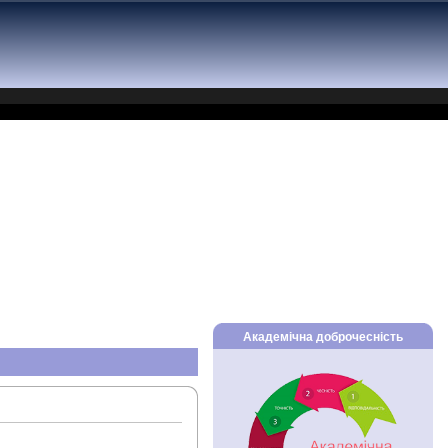
Академічна доброчесність