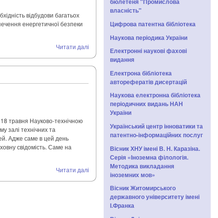
бюлетеня "Промислова
власність"
бхідність відбудови багатьох
Цифрова патентна бібліотека
зпечення енергетичної безпеки
Наукова періодика України
Читати далі
Електронні наукові фахові
видання
Електрона бібліотека
авторефератів дисертацій
Наукова електронна бібліотека
періодичних видань НАН
України
, 18 травня Науково-технічною
Український центр інноватики та
му залі технічних та
патентно-інформаційних послуг
ей. Адже саме в цей день
ховну свідомість. Саме на
Вісник ХНУ імені В. Н. Каразіна.
Серія «Іноземна філологія.
Методика викладання
Читати далі
іноземних мов»
Вісник Житомирського
державного університету імені
І.Франка