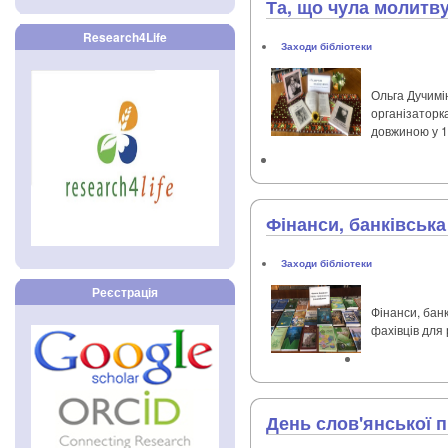
Та, що чула молитву
Research4Life
Заходи бібліотеки
Ольга Дучимін
організаторк
довжиною у 1
Фінанси, банківськ
Заходи бібліотеки
Реєстрація
Фінанси, бан
фахівців для
День слов'янської п