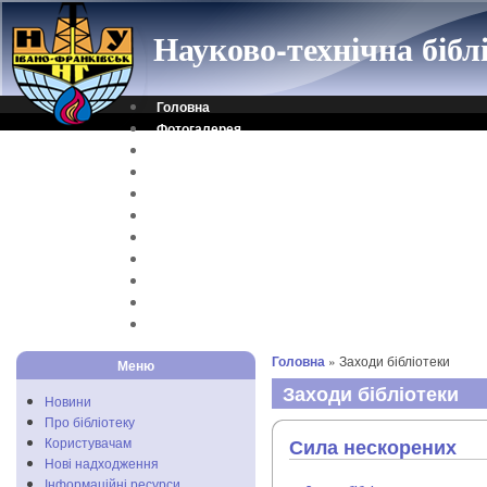
Науково-технічна біб
Головна
Фотогалерея
Контакти
Віртуальна довідка
Електронний каталог
Науковий архів
Каталог дисертацій
Рідкісні видання
Скановані книги
Читальня ONLINE
Відеоінструкція
Головна
» Заходи бібліотеки
Меню
Заходи бібліотеки
Новини
Про бібліотеку
Користувачам
Сила нескорених
Нові надходження
Інформаційні ресурси