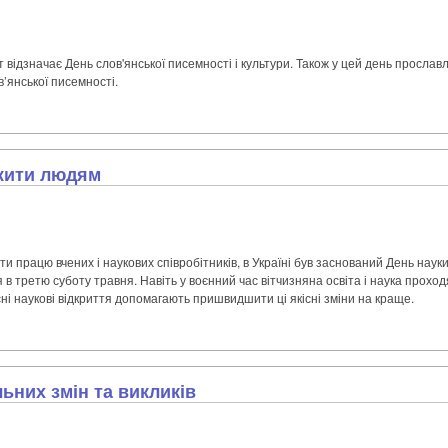
т відзначає День слов'янської писемності і культури. Також у цей день просла
в’янської писемності.
жити людям
 працю вчених і наукових співробітників, в Україні був заснований День наук
 в третю суботу травня. Навіть у воєнний час вітчизняна освіта і наука прохо
сні наукові відкриття допомагають пришвидшити ці якісні зміни на краще.
ьних змін та викликів