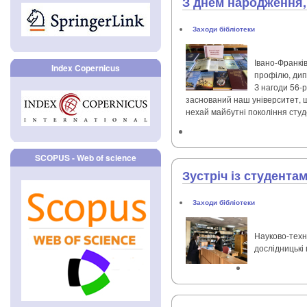
З днем народження, 
Заходи бібліотеки
Івано-Франкі
Index Copernicus
профілю, дипл
З нагоди 56-р
заснований наш університет, щ
нехай майбутні покоління студе
SCOPUS - Web of science
Зустріч із студента
Заходи бібліотеки
Науково-техні
дослідницькі 