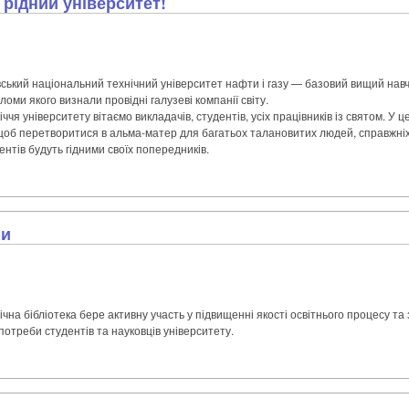
рідний університет!
вський національний технічний університет нафти і газу — базовий вищий на
оми якого визнали провідні галузеві компанії світу.
іччя університету вітаємо викладачів, студентів, усіх працівників із святом. У ц
об перетворитися в альма-матер для багатьох талановитих людей, справжніх 
нтів будуть гідними своїх попередників.
ми
чна бібліотека бере активну участь у підвищенні якості освітнього процесу та
потреби студентів та науковців університету.