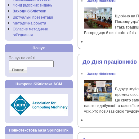
Заходи бібліотеки
Фонд рідкісних видань
Заходи бібліотеки
Щорічно на П
Віртуальні презентації
Покрову украї
Методична робота
І така традиц
Обласне методичне
Богородиця й нинішніх воїнів.
об’єднання
Пошук
Пошук на сайті:
До Дня працівників
Заходи бібліотеки
Цифрова бібліотека АСМ
В другу неді
промисловост
Це свято запо
нафтовидобувної та газової галу
усіх, хто пов’язав свою трудов
Повнотекстова база Springerlink