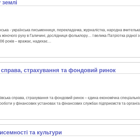
 землі
ська - українська письменниця, перекладачка, журналістка, народна вчителька,
а жіночого руху в Галичині, дослідниця фольклору… І велика Патріотка рідної 
06 років – вражає, надихає…
а справа, страхування та фондовий ринок
ківська справа, страхування та фондовий ринок – єдина економічна спеціальні
 роботи у фінансових установах та фінансових службах підприємств та організ
исемності та культури