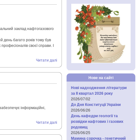
вчальний заклад нафтогазового
ей день багато років тому був
професіоналів своєї справи. І
Читати далі
Нове на сайті
Нові надходження літератури
за IІ квартал 2026 року
2026/07/02
До Дня Конституції України
 забезпечує інформаційні,
2026/06/26
День кафедри геології та
розвідки нафтових і газових
Читати далі
родовищ
2026/06/25
Мамина сорочка - генетичний