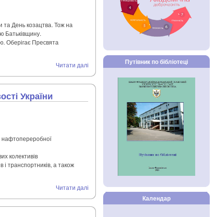
и та День козацтва. Тож на
ою Батьківщину.
ею. Оберігає Пресвята
Путівник по бібліотеці
Читати далі
ості України
та нафтопереробної
вих колективів
в і транспортників, а також
Читати далі
Календар