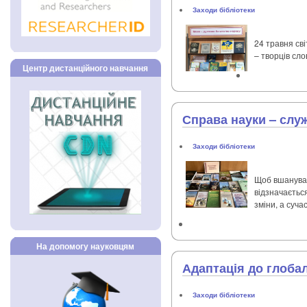
Заходи бібліотеки
24 травня сві
– творців сло
Центр дистанційного навчання
Справа науки – слу
Заходи бібліотеки
Щоб вшанувати
відзначається
зміни, а суча
На допомогу науковцям
Адаптація до глобал
Заходи бібліотеки