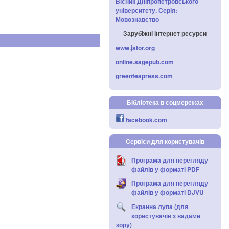
Вісник Дніпропетровського
університету. Серія:
Мовознавство
Зарубіжні інтернет ресурси
www.jstor.org
online.sagepub.com
greenteapress.com
Бібліотека в соцмережах
facebook.com
Сервіси для користувачів
Програма для перегляду
файлів у форматі PDF
Програма для перегляду
файлів у форматі DJVU
Екранна лупа (для
користувачів з вадами
зору)