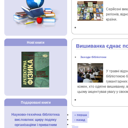
Серйозні вик
регіонів, ві
країни.
Нові книги
Вишиванка єднає п
Заходи бібліотеки
У травні від
бібліотекою б
гуманітарних
кожен, хто одягне вишиванку, в
цьому акцентував увагу у своє
Подаровані книги
Науково-технічна бібліотека
« перша
висловлює щиру подяку
‹ назад
організаціям і приватним
…