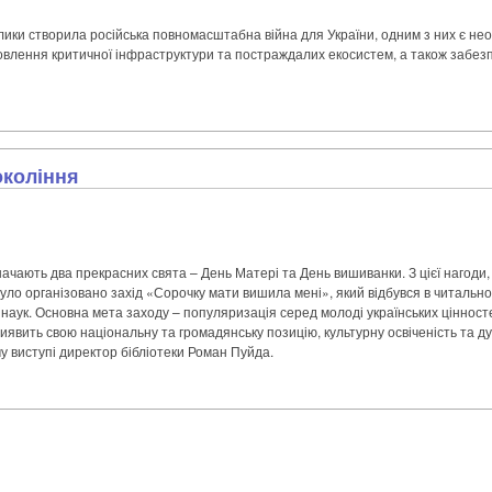
лики створила російська повномасштабна війна для України, одним з них є нео
дновлення критичної інфраструктури та постраждалих екосистем, а також забе
окоління
значають два прекрасних свята – День Матері та День вишиванки. З цієї нагоди
уло організовано захід «Сорочку мати вишила мені», який відбувся в читально
 наук. Основна мета заходу – популяризація серед молоді українських цінност
иявить свою національну та громадянську позицію, культурну освіченість та ду
му виступі директор бібліотеки Роман Пуйда.