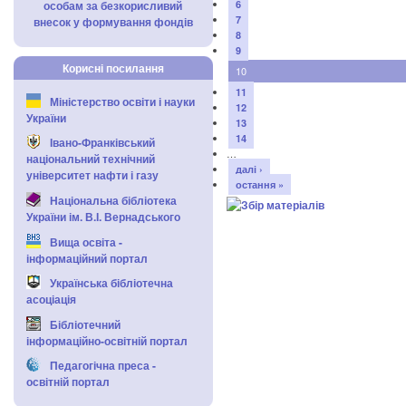
особам за безкорисливий
6
7
внесок у формування фондів
8
9
Корисні посилання
10
11
Міністерство освіти і науки
12
України
13
14
Івано-Франківський
…
національний технічний
далі ›
університет нафти і газу
остання »
Національна бібліотека
України ім. В.І. Вернадського
Вища освіта -
інформаційний портал
Українська бібліотечна
асоціація
Бібліотечний
інформаційно-освітній портал
Педагогічна преса -
освітній портал