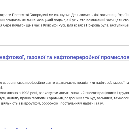
окрови Пресвятої Богородиці ми святкуємо День захисників і захисниць Україн
нці згадають не лише козацький подвиг, а й усіх, хто покликаний захищати св
ія бере початок ще з часів Київської Русі. Для козаків Покрова була заступниц
 нафтової, газової та нафтопереробної промислов
лю вересня своє професійне свято відзначають працівники нафтової, газової 
і.
чатковано в 1993 році, враховуючи досить значний внесок працівників і трудо
зі, нелегку працю геологів і буровиків, розробників та будівельників, технологі
у діяльність з видобутком, обробкою і постачанням нафти і газу.