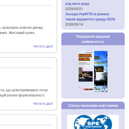
код мого роду
2026/05/21
Заходи УкрІНТЕІ в рамках
тижня відкритого уряду-2026
2026/05/14
 культурно-освітня діячка,
землі. Життєвий шлях,
Періодичні видання
університету
Читати далі
сть, що цілеспрямовано готує
ацій різних форм власності.
Читати далі
Спілка інженерів-нафтовиків