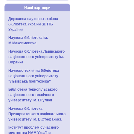
Наші партнери
Державна науково-технічна
бібліотека України (ДНТБ
України)
Наукова бібліотека ім.
М.Максимовича
Наукова бібліотека Львівського
національного університету ім.
І.Франка
Науково-технічна бібліотека
національного університету
"Львівська політехніка"
Бібліотека Тернопільського
національного технічного
університету ім. І.Пулюя
Наукова бібліотека
Прикарпатського національного
університету ім. В.Стефаника
Інститут проблем сучасного
мистецтва НАМ України