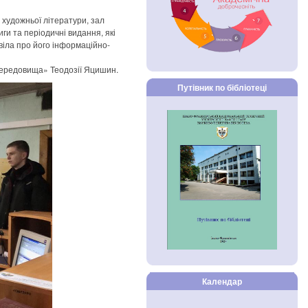
 художньої літератури, зал
и та періодичні видання, які
овіла про його інформаційно-
середовища» Теодозії Яцишин.
Путівник по бібліотеці
Календар