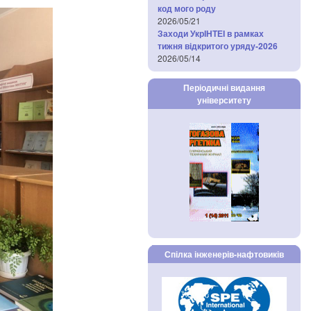
код мого роду
2026/05/21
Заходи УкрІНТЕІ в рамках
тижня відкритого уряду-2026
2026/05/14
Періодичні видання
університету
Спілка інженерів-нафтовиків