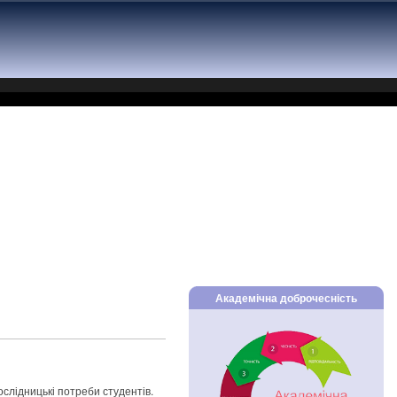
Академічна доброчесність
ослідницькі потреби студентів.