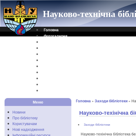
Науково-технічна біб
Головна
Фотогалерея
Контакти
Віртуальна довідка
Електронний каталог
Науковий архів
Каталог дисертацій
Рідкісні видання
Скановані книги
Читальня ONLINE
Відеоінструкція
Головна
»
Заходи бібліотеки
» На
Меню
Науково-техінічна б
Новини
Про бібліотеку
Користувачам
Заходи бібліотеки
Нові надходження
Науково-техінічна бібліотека бе
Інформаційні ресурси