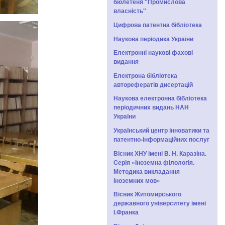
бюлетеня "Промислова
власність"
Цифрова патентна бібліотека
Наукова періодика України
Електронні наукові фахові
видання
Електрона бібліотека
авторефератів дисертацій
Наукова електронна бібліотека
періодичних видань НАН
України
Український центр інноватики та
патентно-інформаційних послуг
Вісник ХНУ імені В. Н. Каразіна.
Серія «Іноземна філологія.
Методика викладання
іноземних мов»
Вісник Житомирського
державного університету імені
І.Франка