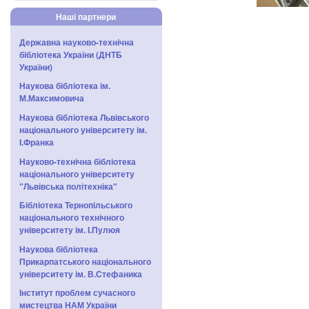
Наші партнери
Державна науково-технічна
бібліотека України (ДНТБ
України)
Наукова бібліотека ім.
М.Максимовича
Наукова бібліотека Львівського
національного університету ім.
І.Франка
Науково-технічна бібліотека
національного університету
"Львівська політехніка"
Бібліотека Тернопільського
національного технічного
університету ім. І.Пулюя
Наукова бібліотека
Прикарпатського національного
університету ім. В.Стефаника
Інститут проблем сучасного
мистецтва НАМ України