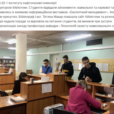
-22-1 Інституту нафтогазової інженерії
уктурою бібліотеки. Студенти відвідали абонементи: навчальної та наукової та
йомились із книжково-інформаційною виставкою «Екологічний менеджмент». Книг
и присутніх. Бібліограф I кат. Тетяна Макар показала сайт бібліотеки та розп
рі надали поради та відповіли на питання студентів, які виникли при зустрічі.
організацію заходу професорці кафедри «Технологій захисту навколишнього 