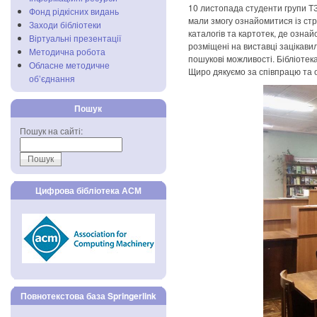
10 листопада студенти групи ТЗ
Фонд рідкісних видань
мали змогу ознайомитися із стр
Заходи бібліотеки
каталогів та картотек, де озна
Віртуальні презентації
розміщені на виставці зацікавил
Методична робота
пошукові можливості. Бібліотека
Обласне методичне
Щиро дякуємо за співпрацю та 
об’єднання
Пошук
Пошук на сайті:
Цифрова бібліотека АСМ
Повнотекстова база Springerlink