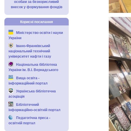
особам за безкорисливий
внесок у формування фондів
Корисні посилання
Міністерство освіти і науки
України
Івано-Франківський
національний технічний
університет нафти і газу
Національна бібліотека
України ім. В.І. Вернадського
Вища освіта -
інформаційний портал
Українська бібліотечна
асоціація
Бібліотечний
інформаційно-освітній портал
Педагогічна преса -
освітній портал