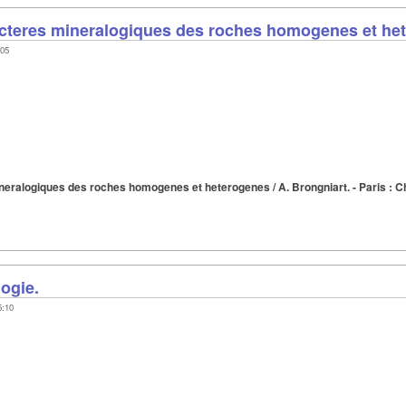
racteres mineralogiques des roches homogenes et he
:05
neralogiques des roches homogenes et heterogenes / A. Brongniart. - Paris : Che
ogie.
5:10