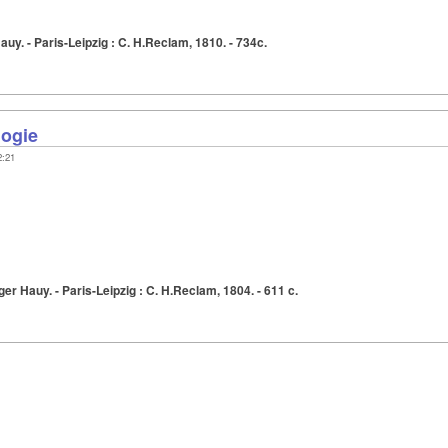
auy. - Paris-Leipzig : C. H.Reclam, 1810. - 734c.
logie
2:21
er Hauy. - Paris-Leipzig : C. H.Reclam, 1804. - 611 c.