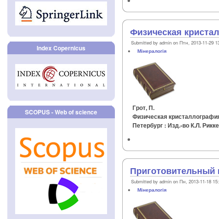
Физическая кристал
Submitted by admin on Птн, 2013-11-29 1
Index Copernicus
Мінералогія
Грот, П.
SCOPUS - Web of science
Физическая кристаллография и
Петербург : Изд.-во К.Л. Риккер
Приготовительный 
Submitted by admin on Пн, 2013-11-18 15
Мінералогія