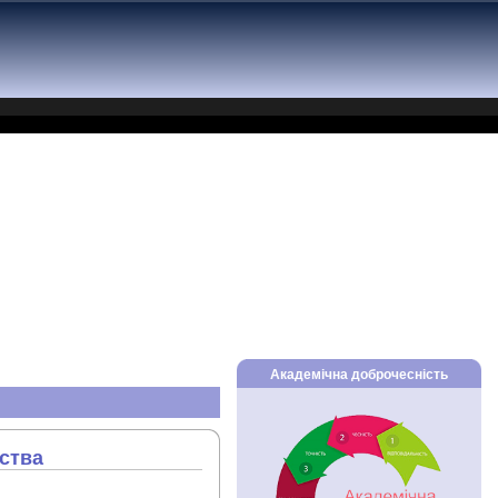
Академічна доброчесність
ства