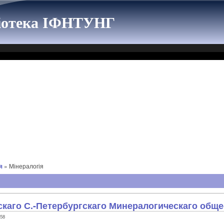
ліотека ІФНТУНГ
я
» Мінералогія
каго С.-Петербургскаго Минералогическаго обще
:58