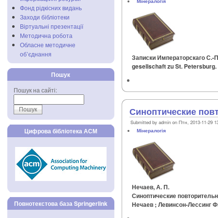
Мінералогія
Фонд рідкісних видань
Заходи бібліотеки
Віртуальні презентації
Методична робота
Обласне методичне
об’єднання
Записки Императорскаго С.-П
gesellschaft zu St. Petersbur
Пошук
Пошук на сайті:
Синоптические пов
Submitted by admin on Птн, 2013-11-29 1
Цифрова бібліотека АСМ
Мінералогія
Нечаев, А. П.
Синоптические повторительны
Повнотекстова база Springerlink
Нечаев ; Левинсон-Лессинг Ф.Ю.