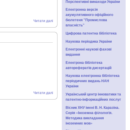
Перспективні винаходи України
Електронна версія
акумулятивного офіційного
бюлетеня "Промислова
Читати далі
власність"
Цифрова патентна бібліотека
Наукова періодика України
Електронні наукові фахові
видання
Електрона бібліотека
авторефератів дисертацій
Наукова електронна бібліотека
періодичних видань НАН
України
Читати далі
Український центр інноватики та
патентно-інформаційних послуг
Вісник ХНУ імені В. Н. Каразіна.
Серія «Іноземна філологія.
Методика викладання
іноземних мов»