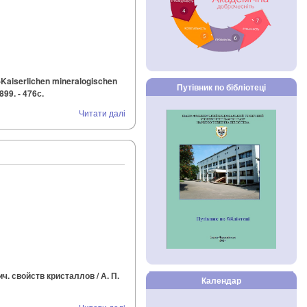
aiserlichen mineralogischen
Путівник по бібліотеці
99. - 476с.
Читати далі
. свойств кристаллов / А. П.
Календар