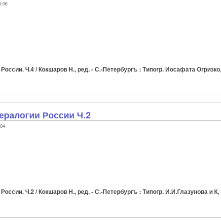
5:06
сии. Ч.4 / Кокшаров Н., ред. - С.-Петербургъ : Типогр. Иосафата Огризко, 
ералогии России Ч.2
:04
сии. Ч.2 / Кокшаров Н., ред. - С.-Петербургъ : Типогр. И.И.Глазунова и К, 1