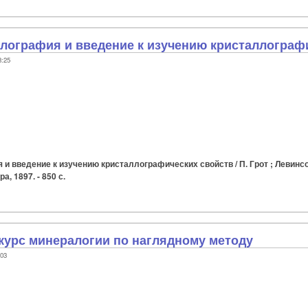
лография и введение к изучению кристаллограф
3:25
 введение к изучению кристаллографических свойств / П. Грот ; Левинсон-
а, 1897. - 850 с.
курс минералогии по наглядному методу
:03