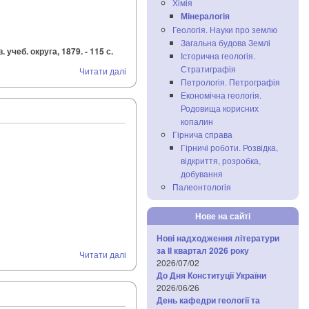
Хімія
Мінералогія
Геологія. Науки про землю
Загальна будова Землі
чеб. округа, 1879. - 115 с.
Історична геологія.
Стратиграфія
Читати далі
Петрологія. Петрографія
Економічна геологія.
Родовища корисних
копалин
Гірнича справа
Гірничі роботи. Розвідка,
відкриття, розробка,
добування
Палеонтологія
Нове на сайті
Нові надходження літератури
за IІ квартал 2026 року
Читати далі
2026/07/02
До Дня Конституції України
2026/06/26
День кафедри геології та