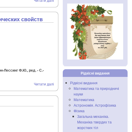
Читати далі
ических свойств
Лессинг Ф.Ю., ред. - С.-
Рідкісні видання
Рідкісні видання
Читати далі
Математика та природничі
науки
Математика
Астрономія. Астрофізика
Фізика
Загальна механіка.
Механіка твердих та
жорстких тіл