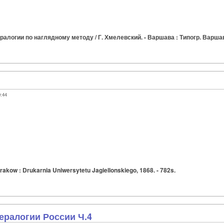
логии по наглядному методу / Г. Хмелевский. - Варшава : Типогр. Варшав. у
0:44
 Krakow : Drukarnia Uniwersytetu Jagiellonskiego, 1868. - 782s.
ералогии России Ч.4