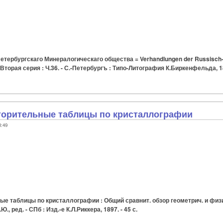
етербургскаго Минералогическаго общества = Verhandlungen der Russisch-K
g. Вторая серия : Ч.36. - С.-Петербургъ : Типо-Литография К.Биркенфельда, 18
торительные таблицы по кристаллографии
3:49
е таблицы по кристаллографии : Общий сравнит. обзор геометрич. и физич
, ред. - СПб : Изд.-е К.Л.Риккера, 1897. - 45 с.