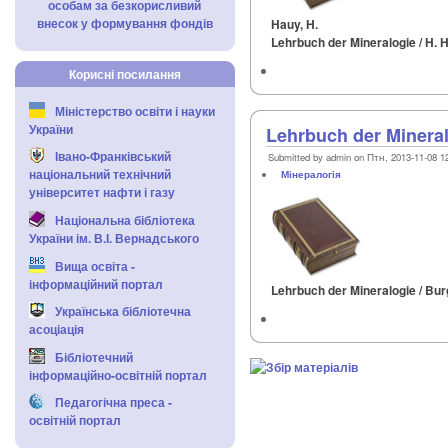
особам за безкорисливий
внесок у формування фондів
Hauy, H.
Lehrbuch der Mineralogie / H. H
Корисні посилання
Міністерство освіти і науки
України
Lehrbuch der Minera
Івано-Франківський
Submitted by admin on Птн, 2013-11-08 1
національний технічний
Мінералогія
університет нафти і газу
Національна бібліотека
України ім. В.І. Вернадського
Вища освіта -
інформаційний портал
Lehrbuch der Mineralogie / Burg
Українська бібліотечна
асоціація
Бібліотечний
інформаційно-освітній портал
Педагогічна преса -
освітній портал