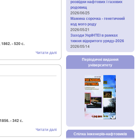
розвідки нафтових і газових
родовищ
2026/06/25
Мамина сорочка - генетичний
код мого роду
2026/05/21
Заходи УкрІНТЕІ в рамках
тижня відкритого уряду-2026
1862. - 520 с.
2026/05/14
Читати далі
Періодичні видання
університету
856. - 342 с.
Читати далі
Спілка інженерів-нафтовиків