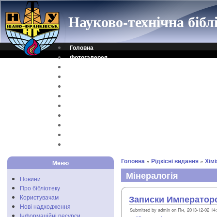
Науково-технічна біб
Головна
Фотогалерея
Контакти
Віртуальна довідка
Електронний каталог
Науковий архів
Каталог дисертацій
Рідкісні видання
Скановані книги
Читальня ONLINE
Відеоінструкція
Головна
»
Рідкісні видання
»
Хімі
Меню
Мінералогія
Новини
Про бібліотеку
Користувачам
Записки Императорс
Нові надходження
Submitted by admin on Пн, 2013-12-02 14
Інформаційні ресурси