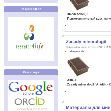
Research4Life
Хмелевский, Г.
Приготовительный курс минера
Zasady mineralogii
Submitted by admin on Чтв, 2013-11-14 1
Мінералогія
Реєстрація
Alth, A.
Zasady mineralogii / A. Alth. -
Материалы для мин