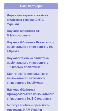
Наші партнери
Державна науково-технічна
бібліотека України (ДНТБ
України)
Наукова бібліотека ім.
М.Максимовича
Наукова бібліотека Львівського
національного університету ім.
І.Франка
Науково-технічна бібліотека
національного університету
"Львівська політехніка"
Бібліотека Тернопільського
національного технічного
університету ім. І.Пулюя
Наукова бібліотека
Прикарпатського національного
університету ім. В.Стефаника
Інститут проблем сучасного
мистецтва НАМ України