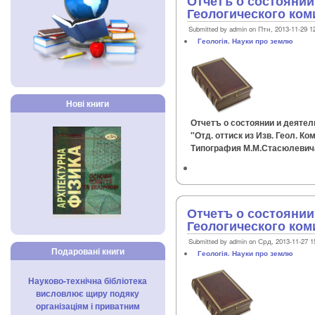
Отчетъ о состоянии
Геологического коми
Submitted by admin on Птн, 2013-11-29 1
Геологія. Науки про землю
Нові книги
Отчетъ о состоянии и деятель
"Отд. оттиск из Изв. Геол. Ком
Типография М.М.Стасюлевича, 
Отчетъ о состоянии
Геологического коми
Submitted by admin on Срд, 2013-11-27 1
Подаровані книги
Геологія. Науки про землю
Науково-технічна бібліотека
висловлює щиру подяку
організаціям і приватним