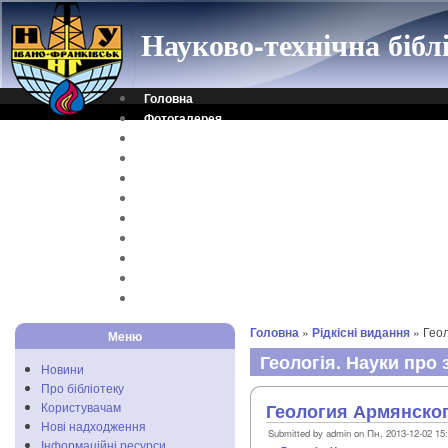
Науково-технічна біб
Головна
Фотогалерея
Контакти
Віртуальна довідка
Електронний каталог
Науковий архів
Каталог дисертацій
Рідкісні видання
Скановані книги
Читальня ONLINE
Відеоінструкція
Головна
»
Рідкісні видання
» Геол
Меню
Геологія. Науки про
Новини
Про бібліотеку
Користувачам
Геология Армянско
Нові надходження
Submitted by admin on Пн, 2013-12-02 15
Інформаційні ресурси