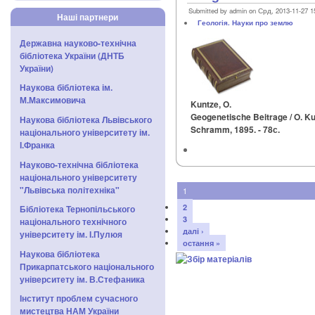
Submitted by admin on Срд, 2013-11-27 1
Наші партнери
Геологія. Науки про землю
Державна науково-технічна
бібліотека України (ДНТБ
України)
Наукова бібліотека ім.
М.Максимовича
Kuntze, O.
Geogenetische Beitrage / O. Ku
Наукова бібліотека Львівського
Schramm, 1895. - 78с.
національного університету ім.
І.Франка
Науково-технічна бібліотека
національного університету
"Львівська політехніка"
1
2
Бібліотека Тернопільського
3
національного технічного
далі ›
університету ім. І.Пулюя
остання »
Наукова бібліотека
Прикарпатського національного
університету ім. В.Стефаника
Інститут проблем сучасного
мистецтва НАМ України