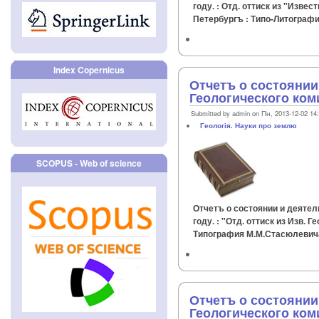
году. : Отд. оттиск из "Извест
Петербургъ : Типо-Литография
Index Copernicus
Отчетъ о состоянии
Геологического коми
Submitted by admin on Пн, 2013-12-02 14
Геологія. Науки про землю
SCOPUS - Web of science
Отчетъ о состоянии и деятел
году. : "Отд. оттиск из Изв. Г
Типография М.М.Стасюлевича, 
Отчетъ о состоянии
Геологического коми