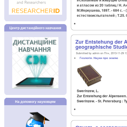
Ископаемые и живущие Dreiss
и атласом из 20 таблиц / Н. А
М.Меркушева, 1897. - 684 с. 
естествоиспытателей ; Т.25.
Центр дистанційного навчання
Zur Entstehung der A
geographische Studi
Submitted by admin on Птн, 2013-11-29 1
Геологія. Науки про землю
Swerinzew, L.
Zur Entstehung der Alpenseen. 
Swerinzew. - St. Petersburg : Ty
На допомогу науковцям