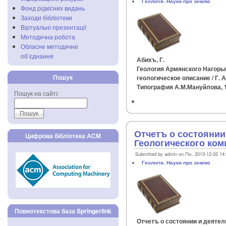
Геологія. Науки про землю
Фонд рідкісних видань
Заходи бібліотеки
Віртуальні презентації
Методична робота
Обласне методичне
об’єднання
Абихъ, Г.
Геология Армянского Нагорья
Пошук
геологическое описание / Г. А
Типография А.М.Мануйлова, 18
Пошук на сайті:
Отчетъ о состоянии
Цифрова бібліотека АСМ
Геологического коми
Submitted by admin on Пн, 2013-12-02 14
Геологія. Науки про землю
Повнотекстова база Springerlink
Отчетъ о состоянии и деятел