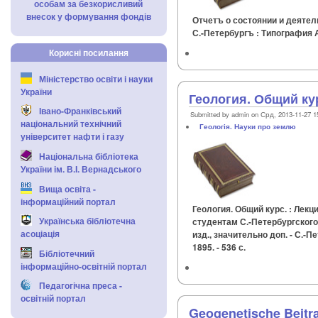
особам за безкорисливий
внесок у формування фондів
Отчетъ о состоянии и деятель
С.-Петербургъ : Типография А.
Корисні посилання
Міністерство освіти і науки
України
Геология. Общий ку
Івано-Франківський
Submitted by admin on Срд, 2013-11-27 1
національний технічний
Геологія. Науки про землю
університет нафти і газу
Національна бібліотека
України ім. В.І. Вернадського
Вища освіта -
інформаційний портал
Геология. Общий курс. : Лек
Українська бібліотечна
студентам С.-Петербургского у
асоціація
изд., значительно доп. - С.-
1895. - 536 с.
Бібліотечний
інформаційно-освітній портал
Педагогічна преса -
освітній портал
Geogenetische Beitr