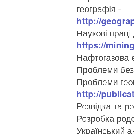
географія -
http://geo
Наукові праці
https://minin
Нафтогазова 
Проблеми безп
Проблеми геом
http://public
Розвідка та р
Розробка род
Український а