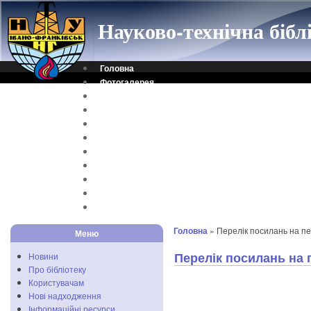
Науково-технічна біб
Головна
Фотогалерея
Контакти
Віртуальна довідка
Електронний каталог
Науковий архів
Каталог дисертацій
Рідкісні видання
Скановані книги
Читальня ONLINE
Відеоінструкція
Головна
» Перелік посилань на пе
Меню
Перелік посилань на 
Новини
Про бібліотеку
Користувачам
Нові надходження
Інформаційні ресурси