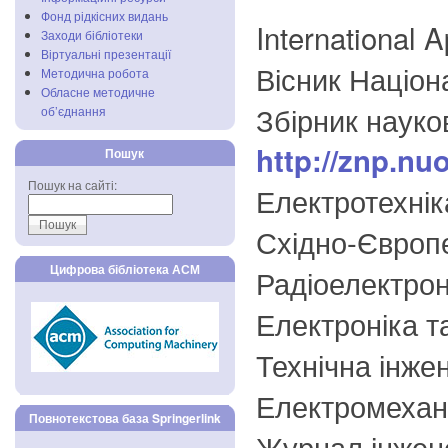
Фонд рідкісних видань
International 
Заходи бібліотеки
Віртуальні презентації
Вісник Націон
Методична робота
Обласне методичне
Збірник науко
об’єднання
http://znp.nu
Пошук
Пошук на сайті:
Електротехнік
Східно-Європ
Цифрова бібліотека АСМ
Радіоелектрон
Електроніка т
Технічна інже
Електромехані
Повнотекстова база Springerlink
Журнал інжен