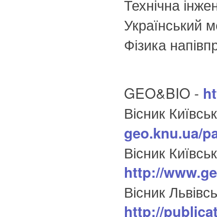
Технічна інже
Український м
Фізика напівп
GEO&BIO -
ht
Вісник Київсь
geo.knu.ua/p
Вісник Київсь
http://www.ge
Вісник Львівсь
http://public