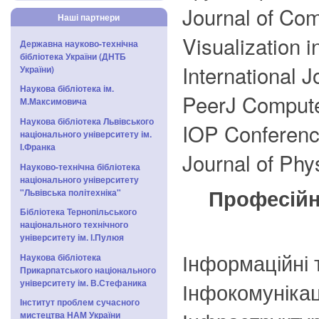
Journal of Co
Наші партнери
Visualization 
Державна науково-технічна
бібліотека України (ДНТБ
International 
України)
Наукова бібліотека ім.
PeerJ Comput
М.Максимовича
Наукова бібліотека Львівського
IOP Conferenc
національного університету ім.
І.Франка
Journal of Phy
Науково-технічна бібліотека
національного університету
Професійн
"Львівська політехніка"
Бібліотека Тернопільського
національного технічного
університету ім. І.Пулюя
Інформаційні 
Наукова бібліотека
Прикарпатського національного
університету ім. В.Стефаника
Інфокомунікаці
Інститут проблем сучасного
мистецтва НАМ України