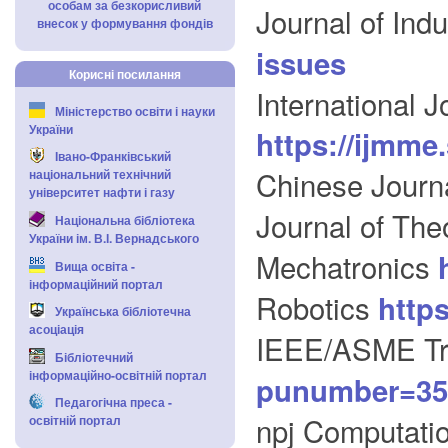
особам за безкорисливий
Journal of Indu
внесок у формування фондів
issues
Корисні посилання
International 
Міністерство освіти і науки
України
https://ijmme
Івано-Франківський
Chinese Journa
національний технічний
університет нафти і газу
Journal of The
Національна бібліотека
України ім. В.І. Вернадського
Mechatronics
Вища освіта -
інформаційний портал
Robotics
http
Українська бібліотечна
асоціація
IEEE/ASME Tr
Бібліотечний
інформаційно-освітній портал
punumber=35
Педагогічна преса -
npj Computatio
освітній портал