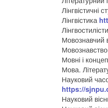
Лінгвістичні ст
Лінгвістика
ht
Лінгвостилісти
Мовознавчий 
Мовознавств
Мовні і конце
Мова. Літера
Науковий часо
https://sjnpu
Науковий вісн