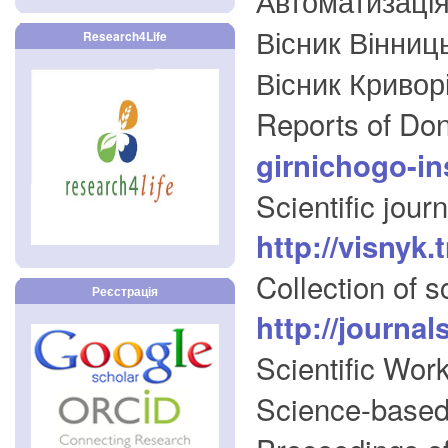
Вісник Вінниц
Research4Life
Вісник Кривор
Reports of Don
girnichogo-ins
Scientific jour
http://visnyk
Collection of s
Реєстрація
http://journa
Scientific Wor
Science-based