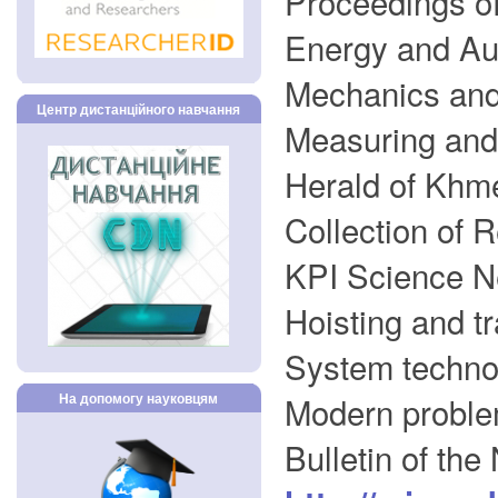
Proceedings o
Energy and A
Mechanics an
Центр дистанційного навчання
Measuring and
Herald of Khme
Collection of 
KPI Science 
Hoisting and t
System techno
Modern proble
На допомогу науковцям
Bulletin of th