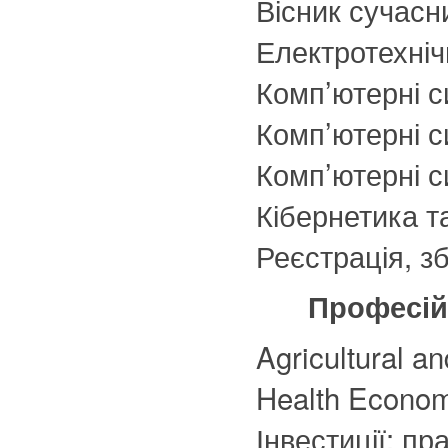
Вісник сучасн
Електротехніч
Комп’ютерні с
Комп’ютерні с
Комп’ютерні с
Кібернетика та
Реєстрація, з
Професійн
Agricultural a
Health Econo
Інвестиції: пр