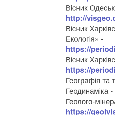
Вісник Одесько
http://visgeo
Вісник Харківс
Екологія» -
https://perio
Вісник Харківс
https://period
Географія та 
Геодинаміка -
Геолого-мінер
https://geolv