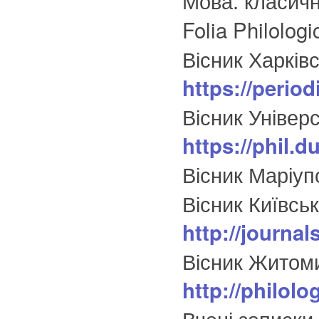
Folia Philolog
Вісник Харківс
https://period
Вісник Універ
https://phil.
Вісник Маріуп
Вісник Київськ
http://journa
Вісник Житоми
http://philolo
Вчені записки 