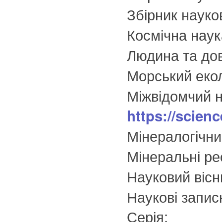
Збірник науко
Космічна наука
Людина та дов
Морський еко
Міжвідомчий н
https://scien
Мінералогічн
Мінеральні ре
Науковий вісн
Наукові запис
Серія: