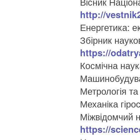
Вісник Націон
http://vestni
Енергетика: ек
Збірник науко
https://odatr
Космічна наука
Машинобудув
Метрологія та
Механіка гіро
Міжвідомчий н
https://scien