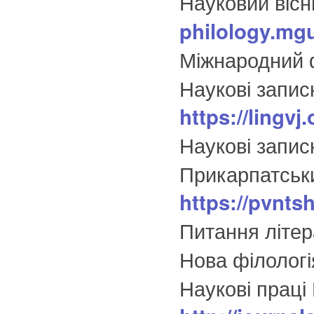
Науковий вісн
philology.mgu
Міжнародний 
Наукові запис
https://lingvj
Наукові запи
Прикарпатськи
https://pvnts
Питання літе
Нова філолог
Наукові праці