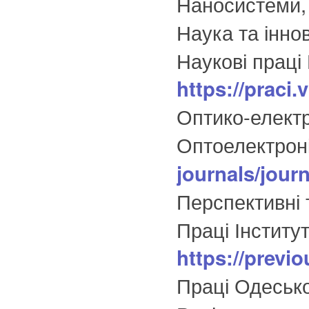
Наносистеми, 
Наука та іннов
Наукові праці
https://praci
Оптико-електр
Оптоелектроні
journals/journ
Перспективні 
Праці Інститу
https://previ
Праці Одесько