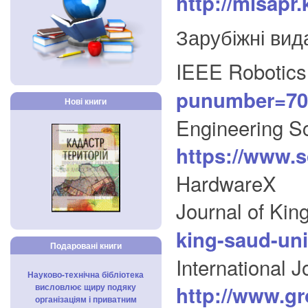
http://misapr.
Зарубіжні вид
IEEE Robotics
punumber=70
Нові книги
Engineering Sc
https://www.s
HardwareX
Journal of Kin
king-saud-univ
Подаровані книги
International J
Науково-технічна бібліотека
висловлює щиру подяку
http://www.gr
організаціям і приватним