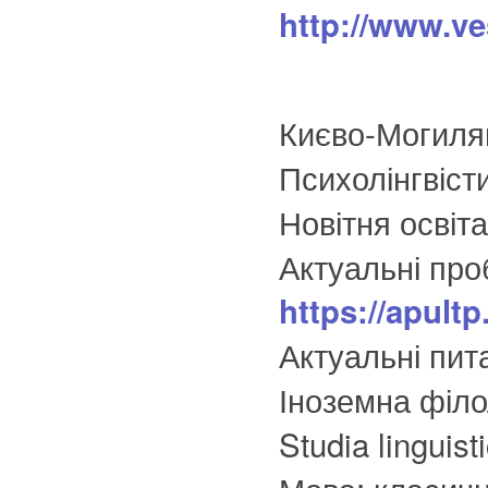
http://www.v
Києво-Могиля
Психолінгвіст
Новітня освіт
Актуальні проб
https://apult
Актуальні пит
Іноземна філо
Studia linguist
Мова: класич