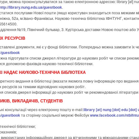
атури, можна проконсультуватися за такою електронною адресою:
library
[at]
nun
http://library.nung.edu.ua/guestbook
.
статися послугами Нової пошти (якщо користувач знаходиться поза межами міс
іжна, 52а, м.Івано-Франківськ. Науково-технічна бібліотека ІФНТУНГ, контакт
55614500.
відділення №19, Північний бульвар, 3. Кур'єрська доставки Новою поштою або
Х РЕСУРСІВ
ставлені документи, які є у фонді бібліотеки. Попередньо можна замовити їх ч
ua/guestbook
жна підготувати списки джерел літератури до наукових робіт чи списки реком
ися допомогою фахівців науково-технічної бібліотеки.
КІ НАДАЄ НАУКОВО-ТЕХНІЧНА БІБЛІОТЕКА
ретного видання в бібліотеці (вказати якомога повну інформацію про видання: 
х ресурсів за темами відповідних наукових робіт.
я списків джерел інформації до наукових робіт чи рекомендованої літератури 
КІВ, ВИКЛАДАЧІВ, СТУДЕНТІВ
ні консультації через електронну пошту е-mail:
library
[at]
nung [dot] edu [dot] 
ua/guestbook
та сторінку соціальної мережі Фейсбук
www.facebook.com/ntbifnt
технічної бібліотеки;
казників;
в використаних інформаційних джерел за вітчизняними та міжнародними стан