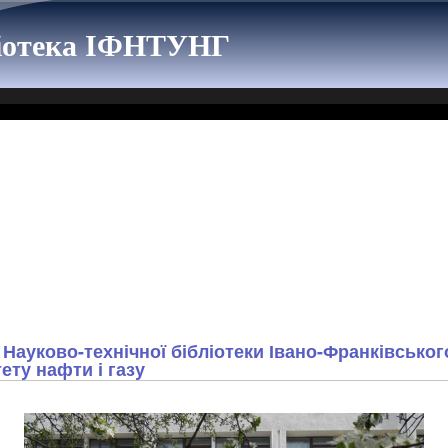
ліотека ІФНТУНГ
і Науково-технічної бібліотеки Івано-Франківсько
ету нафти і газу