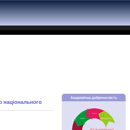
Академічна доброчесність
го національного