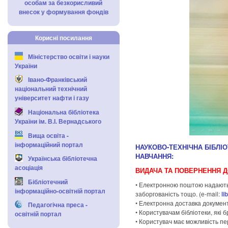
особам за безкорисливий
внесок у формування фондів
Корисні посилання
Міністерство освіти і науки
України
Івано-Франківський
національний технічний
університет нафти і газу
Національна бібліотека
України ім. В.І. Вернадського
Вища освіта -
інформаційний портал
НАУКОВО-ТЕХНІЧНА БІБЛІ
НАВЧАННЯ:
Українська бібліотечна
асоціація
ВИДАЧА ТА ПОВЕРНЕННЯ 
Бібліотечний
• Електронною поштою надаються 
інформаційно-освітній портал
заборгованість тощо. (е-mail:
li
• Електронна доставка документ
Педагогічна преса -
• Користувачам бібліотеки, які
освітній портал
• Користувач має можливість пер