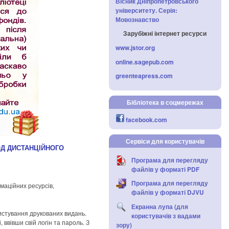
Вісник Дніпропетровського
університету. Серія:
Мовознавство
Зарубіжні інтернет ресурси
www.jstor.org
online.sagepub.com
greenteapress.com
Бібліотека в соцмережах
facebook.com
Сервіси для користувачів
ОД ДИСТАНЦІЙНОГО
Програма для перегляду
файлів у форматі PDF
Програма для перегляду
рмаційних ресурсів,
файлів у форматі DJVU
Екранна лупа (для
ристування друкованих видань.
користувачів з вадами
ввівши свій логін та пароль. З
зору)