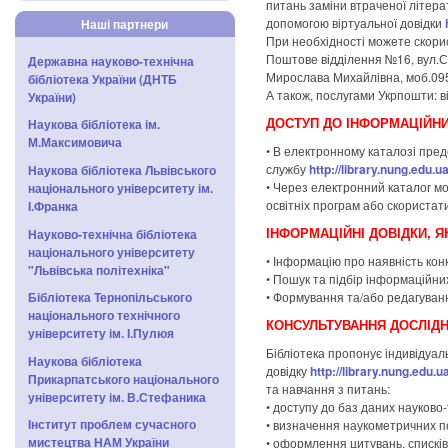
питань заміни втраченої літер
допомогою віртуальної довідки
Наші партнери
При необхідності можете скори
Поштове відділення №16, вул.Сн
Державна науково-технічна
Мирослава Михайлівна, моб.09
бібліотека України (ДНТБ
А також, послугами Укрпошти: 
України)
ДОСТУП ДО ІНФОРМАЦІЙНИ
Наукова бібліотека ім.
М.Максимовича
• В електронному каталозі пред
службу
http://library.nung.edu.
Наукова бібліотека Львівського
• Через електронний каталог мо
національного університету ім.
освітніх програм або скористат
І.Франка
ІНФОРМАЦІЙНІ ДОВІДКИ, Я
Науково-технічна бібліотека
національного університету
• Інформацію про наявність конк
"Львівська політехніка"
• Пошук та підбір інформаційни
• Формування та/або редагуванн
Бібліотека Тернопільського
національного технічного
КОНСУЛЬТУВАННЯ ДОСЛІДНИ
університету ім. І.Пулюя
Бібліотека пропонує індивідуаль
Наукова бібліотека
довідку
http://library.nung.edu.
Прикарпатського національного
та навчання з питань:
університету ім. В.Стефаника
• доступу до баз даних науково-
Інститут проблем сучасного
• визначення наукометричних по
мистецтва НАМ України
• оформлення цитувань, спискі