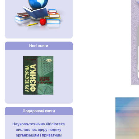
Нові книги
Подаровані книги
Науково-технічна бібліотека
висловлює щиру подяку
організаціям і приватним