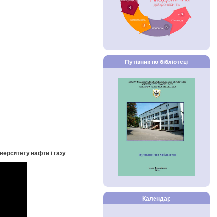
Путівник по бібліотеці
іверситету нафти і газу
Календар