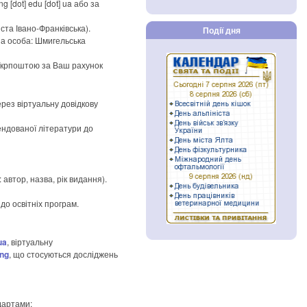
g [dot] edu [dot] ua
або за
та Івано-Франківська).
Події дня
на особа: Шмигельська
 Укрпоштою за Ваш рахунок
ерез віртуальну довідкову
ендованої літератури до
автор, назва, рік видання).
до освітніх програм.
ua
, віртуальну
ung
, що стосуються досліджень
дартами;