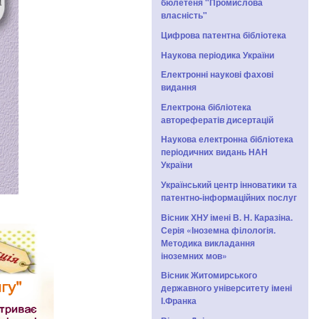
бюлетеня "Промислова
власність"
Цифрова патентна бібліотека
Наукова періодика України
Електронні наукові фахові
видання
Електрона бібліотека
авторефератів дисертацій
Наукова електронна бібліотека
періодичних видань НАН
України
Український центр інноватики та
патентно-інформаційних послуг
Вісник ХНУ імені В. Н. Каразіна.
Серія «Іноземна філологія.
Методика викладання
іноземних мов»
Вісник Житомирського
державного університету імені
І.Франка