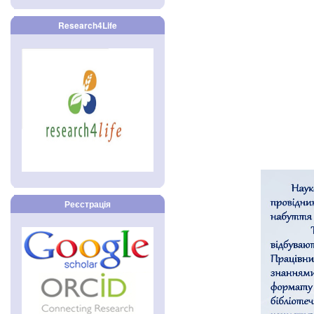
Research4Life
Реєстрація