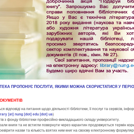
ОТЕКА ПРОПОНУЄ ПОСЛУГИ, ЯКИМИ МОЖНА СКОРИСТАТИСЯ У ПЕРІ
ДОКУМЕНТІВ
відповіді на питання щодо діяльності бібліотеки, її послуг та сервісів, інфо
brary
[at]
nung [dot] edu [dot] ua
)
ів з фонду бібліотеки професійно-викладацького складу університету.
 брали книги та не встигли повернути через карантин продовжується термін ко
евірити назви та кількість взятих ним книг на своєму електронному формулярі, 