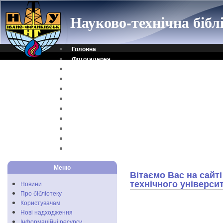
Науково-технічна біб
Головна
Фотогалерея
Контакти
Віртуальна довідка
Електронний каталог
Науковий архів
Каталог дисертацій
Рідкісні видання
Скановані книги
Читальня ONLINE
Відеоінструкція
Меню
Вітаємо Вас на сайт
технічного університ
Новини
Про бібліотеку
Користувачам
Нові надходження
Інформаційні ресурси