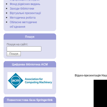
Фонд рідкісних видань
Заходи бібліотеки
Віртуальні презентації
Методична робота
Обласне методичне
об’єднання
Пошук
Пошук на сайті:
Цифрова бібліотека АСМ
Відео-презентація Наук
Повнотекстова база Springerlink