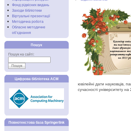
Фонд рідкісних видань
Заходи бібліотеки
Віртуальні презентації
Методична робота
Обласне методичне
об’єднання
Пошук
Пошук на сайті:
Цифрова бібліотека АСМ
ювілейні дати науковців, пам
сучасності університету на 
Повнотекстова база Springerlink