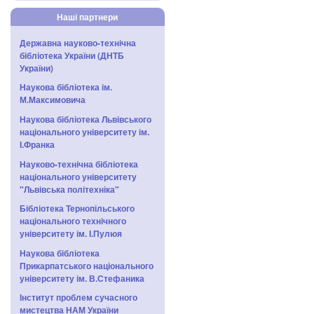
Наші партнери
Державна науково-технічна
бібліотека України (ДНТБ
України)
Наукова бібліотека ім.
М.Максимовича
Наукова бібліотека Львівського
національного університету ім.
І.Франка
Науково-технічна бібліотека
національного університету
"Львівська політехніка"
Бібліотека Тернопільського
національного технічного
університету ім. І.Пулюя
Наукова бібліотека
Прикарпатського національного
університету ім. В.Стефаника
Інститут проблем сучасного
мистецтва НАМ України