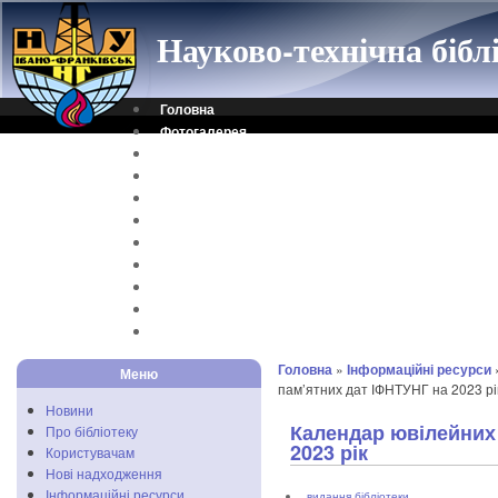
Науково-технічна біб
Головна
Фотогалерея
Контакти
Віртуальна довідка
Електронний каталог
Науковий архів
Каталог дисертацій
Рідкісні видання
Скановані книги
Читальня ONLINE
Відеоінструкція
Головна
»
Інформаційні ресурси
Меню
пам’ятних дат ІФНТУНГ на 2023 рі
Новини
Календар ювілейних 
Про бібліотеку
2023 рік
Користувачам
Нові надходження
Інформаційні ресурси
видання бібліотеки