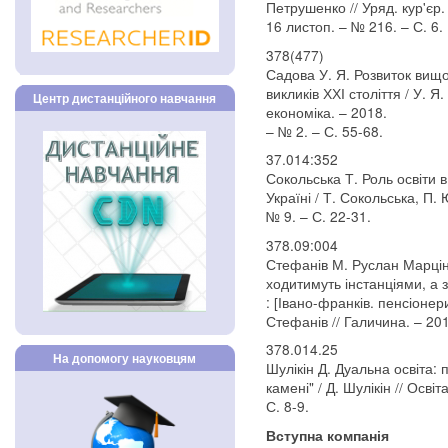
Петрушенко // Уряд. кур'єр.
16 листоп. – № 216. – С. 6.
378(477)
Садова У. Я. Розвиток вищої 
викликів ХХІ століття / У. Я
Центр дистанційного навчання
економіка. – 2018.
– № 2. – С. 55-68.
37.014:352
Сокольська Т. Роль освіти 
Україні / Т. Сокольська, П.
№ 9. – С. 22-31.
378.09:004
Стефанів М. Руслан Марцінк
ходитимуть інстанціями, а 
: [Івано-франків. пенсіоне
Стефанів // Галичина. – 201
378.014.25
На допомогу науковцям
Шулікін Д. Дуальна освіта: 
камені" / Д. Шулікін // Освіт
С. 8-9.
Вступна компанія