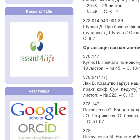
– 2018. - 26 листоп.
– № 46. – С. 6 - 7.
Research4Life
378.014.543:001.89
Шулікін Д. Про базове фін
ступенів / Д. Шулікін // Осв
С. 6-7.
Організація навчально-в
378.147
Кулик Н. Навчати по-новому /
19 листоп. – № 45. – С. 10-
378:94(477)
Лях В. Козацтво гартує наці
практ. конф. Сум. педу-ту] /
Реєстрація
листоп. – № 222. – С. 13.
378.147
Патрикеєва О. Концептуальн
/ О. Патрикеєва, О. Лозова,
– С. 51-57.
378
Петрушенко М. Наше майбут