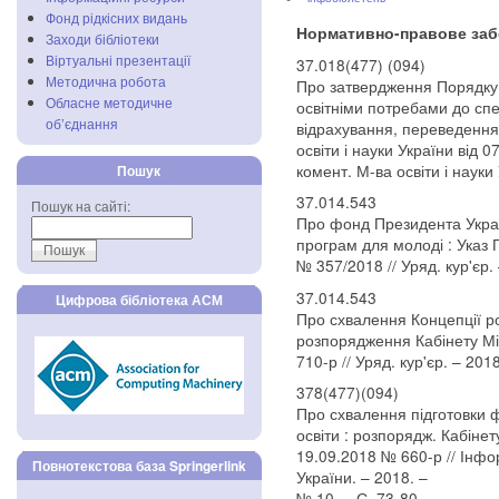
Фонд рідкісних видань
Нормативно-правове заб
Заходи бібліотеки
Віртуальні презентації
37.018(477) (094)
Методична робота
Про затвердження Порядку 
Обласне методичне
освітніми потребами до спец
об’єднання
відрахування, переведення 
освіти і науки України від 0
комент. М-ва освіти і науки 
Пошук
37.014.543
Пошук на сайті:
Про фонд Президента Україн
програм для молоді : Указ 
№ 357/2018 // Уряд. кур'єр. 
37.014.543
Цифрова бібліотека АСМ
Про схвалення Концепції ро
розпорядження Кабінету Мін
710-р // Уряд. кур'єр. – 2018
378(477)(094)
Про схвалення підготовки 
освіти : розпорядж. Кабінету
19.09.2018 № 660-р // Інфор
Повнотекстова база Springerlink
України. – 2018. –
№ 10. – С. 73-80.