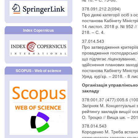
378.091.212.2(094)
Про деякі категорії осіб з 
постанова Кабінету Міністрі
14 листоп. 2018 р. № 952 //
Index Copernicus
218. – С. 4.
37.014.543
Про затвердження критеріїв
провадження господарської д
що підлягає ліцензуванню, 
здійснення планових заході
постанова Кабінету Міністрі
SCOPUS - Web of science
Уряд. кур'єр. – 2018. - 8 ли
Організація управлінсько
закладу
378:001.37 (477):005.6 (100
Загірняк М. Концептуальні
рейтингу закладів вищої осві
О. Троцко // Вища шк. – 201
378.014.543
Короденко М. Треба встанов
стимулювати здорову конкур