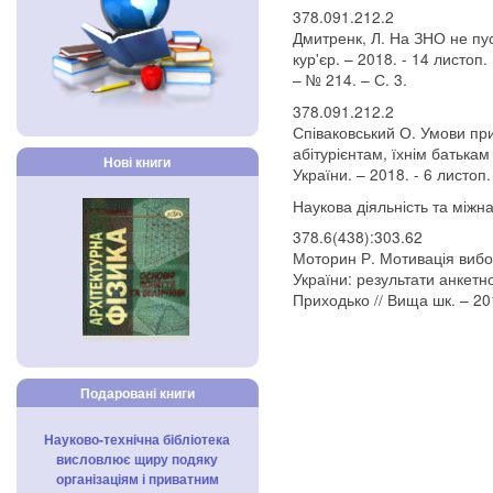
378.091.212.2
Дмитренк, Л. На ЗНО не пуст
кур'єр. – 2018. - 14 листоп.
– № 214. – С. 3.
378.091.212.2
Співаковський О. Умови при
абітурієнтам, їхнім батькам
Нові книги
України. – 2018. - 6 листоп.
Наукова діяльність та міжн
378.6(438):303.62
Моторин Р. Мотивація вибор
України: результати анкетн
Приходько // Вища шк. – 201
Подаровані книги
Науково-технічна бібліотека
висловлює щиру подяку
організаціям і приватним