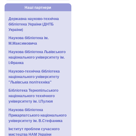
Наші партнери
Державна науково-технічна
бібліотека України (ДНТБ
України)
Наукова бібліотека ім.
М.Максимовича
Наукова бібліотека Львівського
національного університету ім.
І.Франка
Науково-технічна бібліотека
національного університету
"Львівська політехніка"
Бібліотека Тернопільського
національного технічного
університету ім. І.Пулюя
Наукова бібліотека
Прикарпатського національного
університету ім. В.Стефаника
Інститут проблем сучасного
мистецтва НАМ України