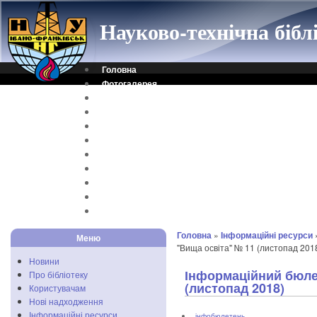
Науково-технічна біб
Головна
Фотогалерея
Контакти
Віртуальна довідка
Електронний каталог
Науковий архів
Каталог дисертацій
Рідкісні видання
Скановані книги
Читальня ONLINE
Відеоінструкція
Головна
»
Інформаційні ресурси
Меню
"Вища освіта" № 11 (листопад 201
Новини
Інформаційний бюле
Про бібліотеку
(листопад 2018)
Користувачам
Нові надходження
Інформаційні ресурси
інфобюлетень