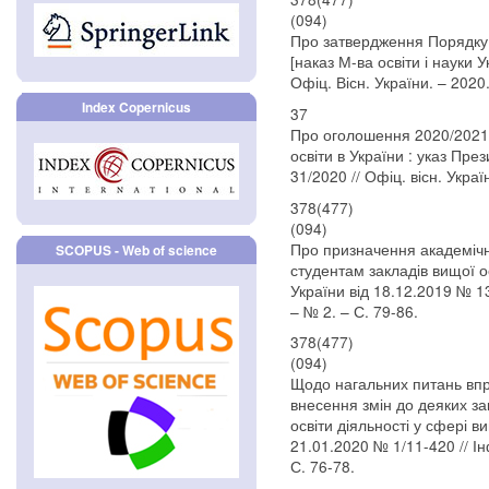
(094)
Про затвердження Порядку п
[наказ М-ва освіти і науки У
Офіц. Вісн. України. – 2020.
Index Copernicus
37
Про оголошення 2020/2021
освіти в України : указ Пре
31/2020 // Офіц. вісн. Украї
378(477)
(094)
Про призначення академічно
SCOPUS - Web of science
студентам закладів вищої ос
України від 18.12.2019 № 13
– № 2. – С. 79-86.
378(477)
(094)
Щодо нагальних питань вп
внесення змін до деяких з
освіти діяльності у сфері в
21.01.2020 № 1/11-420 // Ін
С. 76-78.