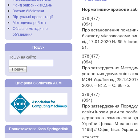
Фонд рідкісних видань
Нормативно-правове заб
Заходи бібліотеки
Віртуальні презентації
378(477)
Методична робота
(094)
Обласне методичне
Про встановлення показникі
об’єднання
бюджету між закладами вищо
від 17.01.2020 № 65 // Інфор
51.
Пошук
378(477)
Пошук на сайті:
(094)
Про затвердження Методич
установчих документів закл
МОН України від 28.12.2019
Цифрова бібліотека АСМ
2020. – № 2. – С. 68-75.
378(477)
(094)
Про затвердження Порядку 
освіти іноземцями та особа
державного замовлення від
України : [наказ М-ва освіти
1498] // Офіц. Вісн. України
Повнотекстова база Springerlink
378(477)