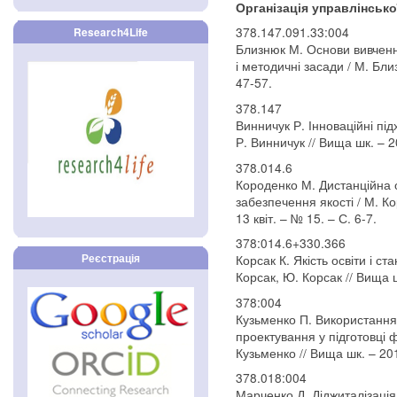
Організація управлінсько
378.147.091.33:004
Research4Life
Близнюк М. Основи вивченн
і методичні засади / М. Бли
47-57.
378.147
Винничук Р. Інноваційні під
Р. Винничук // Вища шк. – 2
378.014.6
Короденко М. Дистанційна о
забезпечення якості / М. Ко
13 квіт. – № 15. – С. 6-7.
378:014.6+330.366
Реєстрація
Корсак К. Якість освіти і ста
Корсак, Ю. Корсак // Вища ш
378:004
Кузьменко П. Використання
проектування у підготовці ф
Кузьменко // Вища шк. – 201
378.018:004
Марченко Д. Діджиталізація