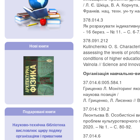
/ Л. Є. Шкіца, В. А. Корнута,
Франків. нац. техн. ун-ту на
378.014.3
Як розрахувати індикативну 
- 16 берез. – № 11. – C. 6-7
378.091.212
Нові книги
Kulinchenko O. S. Characteri
assessing the levels of profic
conditions of higher educatio
Vainola // Science and innova
Організація навчально-в
37.014.6:005.584.1
Гриценко Л. Моніторинг яко
наукова позиція /
Л. Гриценко, Л. Лисенко // 
37.014:130.2
Подаровані книги
Леонтьєва В. Особистісні ви
проблем культуротворчого п
Науково-технічна бібліотека
2020. – № 1. – С. 80-92.
висловлює щиру подяку
37.014.6
організаціям і приватним