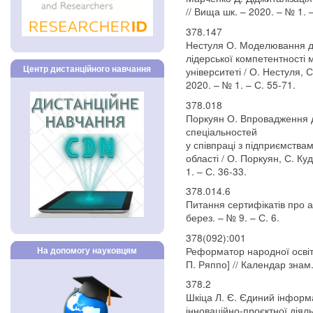
// Вища шк. – 2020. – № 1. –
378.147
Нестуля О. Моделювання д
лідерської компетентності 
Центр дистанційного навчання
університеті / О. Нестуля, 
2020. – № 1. – С. 55-71.
378.018
Поркуян О. Впровадження 
спеціальностей
у співпраці з підприємствам
області / О. Поркуян, С. Ку
1. – С. 36-33.
378.014.6
Питання сертифікатів про ак
берез. – № 9. – С. 6.
378(092):001
Реформатор народної освіти
На допомогу науковцям
П. Ряппо] // Календар знам. 
378.2
Шкіца Л. Є. Єдиний інформа
інноваційно-проєктної діял