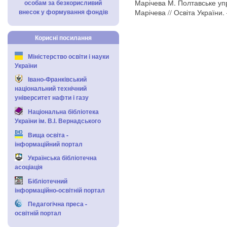
Марічева М. Полтавське уп
особам за безкорисливий
внесок у формування фондів
Марічева // Освіта України. 
Корисні посилання
Міністерство освіти і науки
України
Івано-Франківський
національний технічний
університет нафти і газу
Національна бібліотека
України ім. В.І. Вернадського
Вища освіта -
інформаційний портал
Українська бібліотечна
асоціація
Бібліотечний
інформаційно-освітній портал
Педагогічна преса -
освітній портал