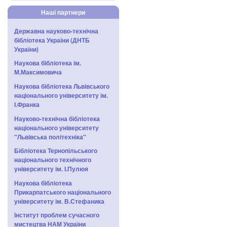
Наші партнери
Державна науково-технічна
бібліотека України (ДНТБ
України)
Наукова бібліотека ім.
М.Максимовича
Наукова бібліотека Львівського
національного університету ім.
І.Франка
Науково-технічна бібліотека
національного університету
"Львівська політехніка"
Бібліотека Тернопільського
національного технічного
університету ім. І.Пулюя
Наукова бібліотека
Прикарпатського національного
університету ім. В.Стефаника
Інститут проблем сучасного
мистецтва НАМ України