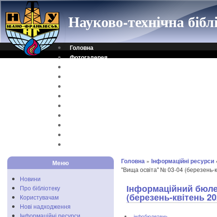
Науково-технічна біб
Головна
Фотогалерея
Контакти
Віртуальна довідка
Електронний каталог
Науковий архів
Каталог дисертацій
Рідкісні видання
Скановані книги
Читальня ONLINE
Відеоінструкція
Головна
»
Інформаційні ресурси
Меню
"Вища освіта" № 03-04 (березень-к
Новини
Інформаційний бюле
Про бібліотеку
(березень-квітень 20
Користувачам
Нові надходження
Інформаційні ресурси
інфобюлетень