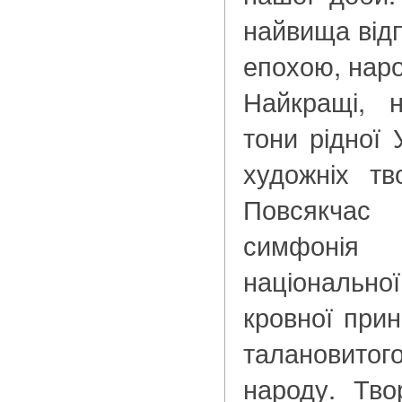
найвища відп
епохою, наро
Найкращі, 
тони рідної 
художніх тв
Повсякчас
симфонія
національної
кровної прин
талановито
народу. Тв