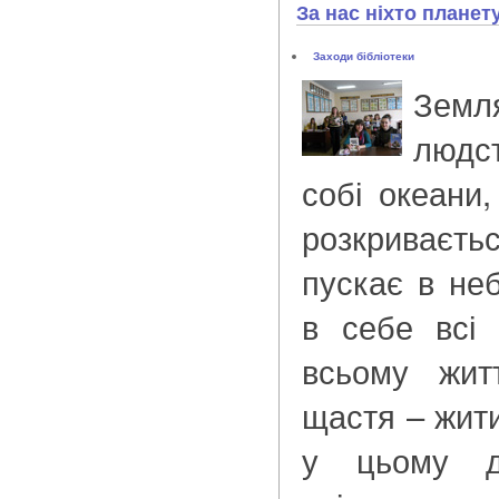
За нас ніхто планет
Заходи бібліотеки
Зем
людст
собі океани,
розкриває
пускає в неб
в себе всі 
всьому жит
щастя – жити
у цьому ди