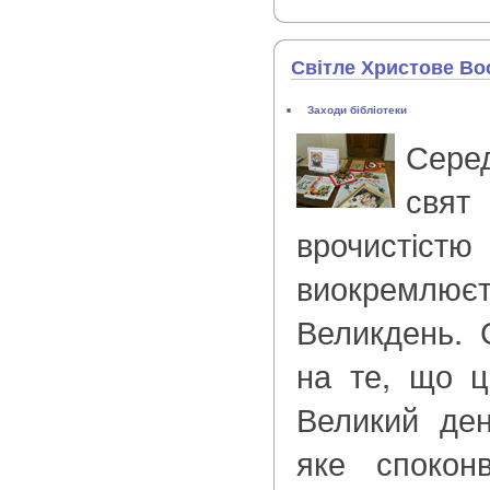
Світле Христове Во
Заходи бібліотеки
Сере
свя
врочисті
виокремлюєт
Великдень. 
на те, що ц
Великий ден
яке споконв