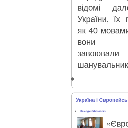
відомі да
України, їх
як 40 мовами
вони пер
завоювал
шанувальник
Україна і Європейс
Заходи бібліотеки
«Євр