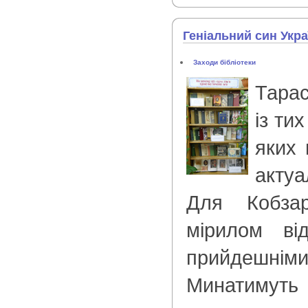
Геніальний син Укра
Заходи бібліотеки
Тара
із тих
яких 
актуа
Для Кобза
мірилом ві
прийдешні
Минатимуть