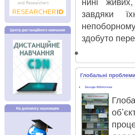
нині живих
завдяки їх
непоборном
Центр дистанційного навчання
здобуто пере
Глобальні проблеми
Заходи бібліотеки
Гло
об’єк
На допомогу науковцям
проце