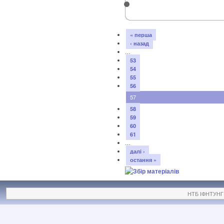
« перша
‹ назад
…
53
54
55
56
57
58
59
60
61
…
далі ›
остання »
НТБ ІФНТУНГ ©