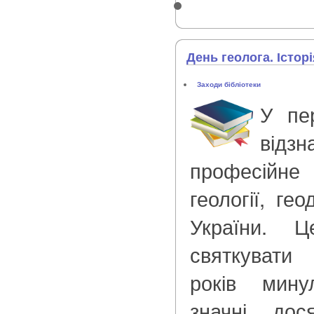
День геолога. Істор
Заходи бібліотеки
У пе
від
професійне
геології, гео
України. 
святкувати
років мину
значні дос