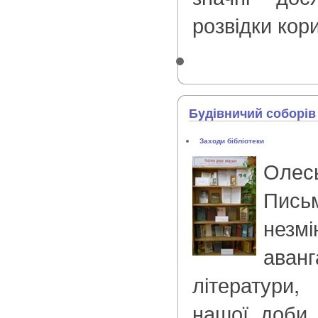
розвідки кор
Будівничий соборів
Заходи бібліотеки
Ол
Пис
нез
аван
літератури,
нашої доби