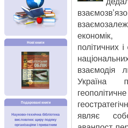
дед
взаємо
взаємозалеж
економік
Нові книги
політичних і
національни
взаємодія л
Україна п
геополітич
геостратегі
Подаровані книги
являє со
Науково-технічна бібліотека
висловлює щиру подяку
аванпост пер
організаціям і приватним