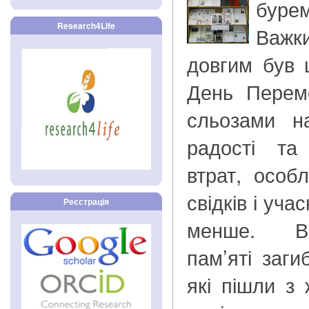
бурем
Research4Life
Важк
довгим був 
День Перем
сльозами н
радості та
втрат, особл
свідків і уча
Реєстрація
менше. В
пам’яті заг
які пішли з