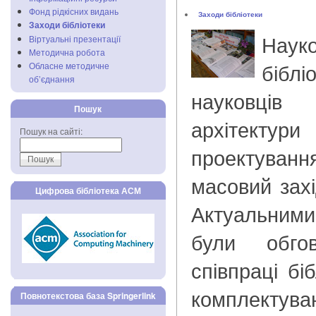
Фонд рідкісних видань
Заходи бібліотеки
Заходи бібліотеки
Науко
Віртуальні презентації
Методична робота
біблі
Обласне методичне
об’єднання
науковці
Пошук
архітектури
Пошук на сайті:
проектува
масовий зах
Цифрова бібліотека АСМ
Актуальним
були обго
співпраці бі
комплектув
Повнотекстова база Springerlink