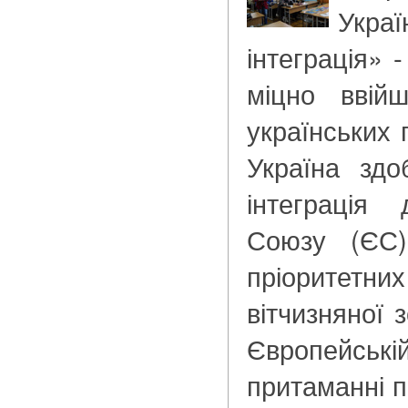
Украї
інтеграція» 
міцно ввій
українських п
Україна здо
інтеграція
Союзу (ЄС)
пріорите
вітчизняної 
Європейсь
притаманні п