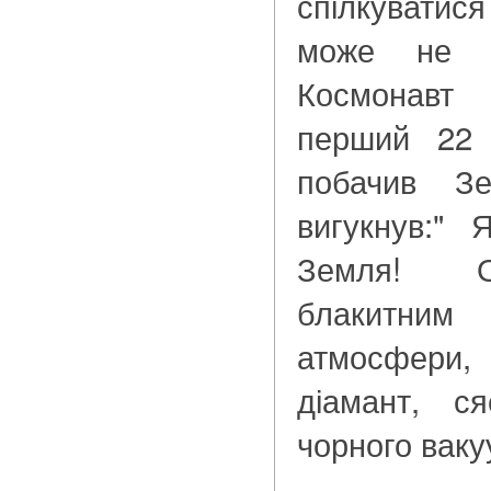
спілкуватися
може не б
Космонавт 
перший 22 
побачив З
вигукнув:"
Земля! О
блакитн
атмосфери
діамант, с
чорного ваку