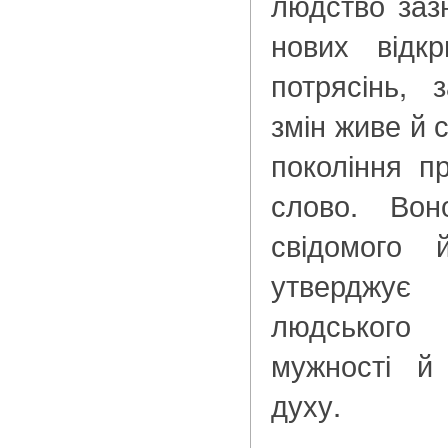
людство зазн
нових відкр
потрясінь, 
змін живе й 
покоління п
слово. Во
свідомого 
утверджує 
людськог
мужності й
духу.