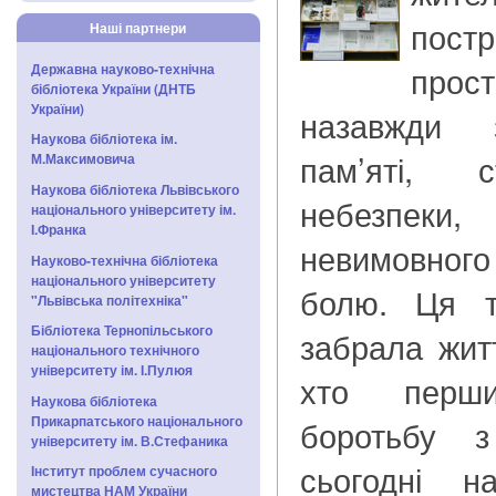
постр
Наші партнери
про
Державна науково-технічна
бібліотека України (ДНТБ
України)
назавжди 
Наукова бібліотека ім.
пам’яті, 
М.Максимовича
Наукова бібліотека Львівського
небезпеки, 
національного університету ім.
І.Франка
невимовного
Науково-технічна бібліотека
національного університету
болю. Ця т
"Львівська політехніка"
Бібліотека Тернопільського
забрала житт
національного технічного
університету ім. І.Пулюя
хто перш
Наукова бібліотека
Прикарпатського національного
боротьбу 
університету ім. В.Стефаника
сьогодні н
Інститут проблем сучасного
мистецтва НАМ України