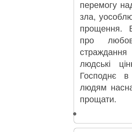
перемогу на
зла, уособл
прощення. 
про любо
страждання
людські цін
Господнє в
людям насна
прощати.