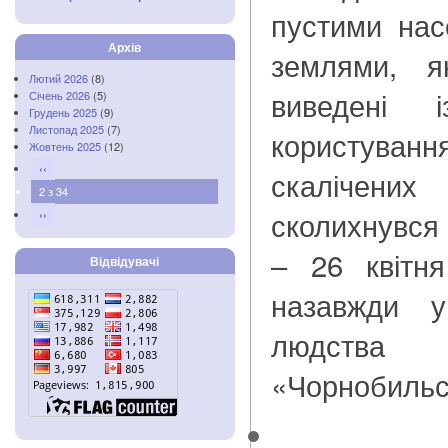
пустими нас
Архів
землями, я
Лютий 2026
(8)
виведені і
Січень 2026
(5)
Грудень 2025
(9)
Листопад 2025
(7)
користув
Жовтень 2025
(12)
‹‹
скалічених
2 з 34
сколихнувся 
››
– 26 квітн
Відвідувачі
назавжди у
людства
«Чорнобильс