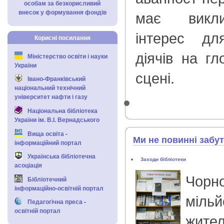
особам за безкорисливий
має викли
внесок у формування фондів
інтерес дл
Корисні посилання
діячів на гл
Міністерство освіти і науки
України
сцені.
Івано-Франківський
національний технічний
університет нафти і газу
Національна бібліотека
України ім. В.І. Вернадського
Вища освіта -
Ми не повинні забу
інформаційний портал
Українська бібліотечна
Заходи бібліотеки
асоціація
Чор
Бібліотечний
інформаційно-освітній портал
мільй
Педагогічна преса -
освітній портал
жи