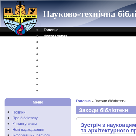
Науково-технічна біб
Головна
Фотогалерея
Контакти
Віртуальна довідка
Електронний каталог
Науковий архів
Каталог дисертацій
Рідкісні видання
Скановані книги
Читальня ONLINE
Відеоінструкція
Головна
» Заходи бібліотеки
Меню
Заходи бібліотеки
Новини
Про бібліотеку
Користувачам
Зустріч з науковця
та архітектурного 
Нові надходження
Інформаційні ресурси