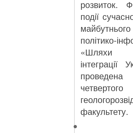
розвиток. Ф
події сучасн
майбутнього
політико-ін
«Шляхи є
інтеграції 
проведена
четвер
геологорозві
факультету.