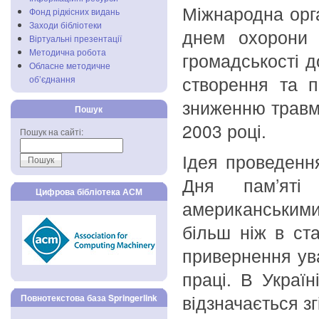
Міжнародна орга
Фонд рідкісних видань
Заходи бібліотеки
днем охорони 
Віртуальні презентації
Методична робота
громадськості д
Обласне методичне
створення та п
об’єднання
зниженню травма
Пошук
2003 році.
Пошук на сайті:
Ідея проведенн
Дня пам’яті 
Цифрова бібліотека АСМ
американськими
більш ніж в ст
привернення ув
праці. В Украї
відзначається з
Повнотекстова база Springerlink