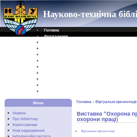
Науково-технічна біб
Головна
Фотогалерея
Контакти
Віртуальна довідка
Електронний каталог
Науковий архів
Каталог дисертацій
Рідкісні видання
Скановані книги
Читальня ONLINE
Відеоінструкція
Головна
»
Віртуальні презентації
Меню
Виставка "Охорона пр
Новини
охорони праці)
Про бібліотеку
Користувачам
Нові надходження
Віртуальні презентації
Інформаційні ресурси