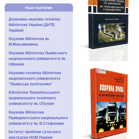
Наші партнери
Державна науково-технічна
бібліотека України (ДНТБ
України)
Наукова бібліотека ім.
М.Максимовича
Наукова бібліотека Львівського
національного університету ім.
І.Франка
Науково-технічна бібліотека
національного університету
"Львівська політехніка"
Бібліотека Тернопільського
національного технічного
університету ім. І.Пулюя
Наукова бібліотека
Прикарпатського національного
університету ім. В.Стефаника
Інститут проблем сучасного
мистецтва НАМ України