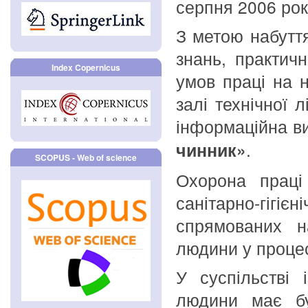
серпня 2006 рок
З метою набутт
знань, практич
Index Copernicus
умов праці на 
залі технічної л
інформаційна в
чинник»
.
SCOPUS - Web of science
Охорона праці 
санітарно-гігієн
спрямованих н
людини у процес
У суспільстві 
людини має бу