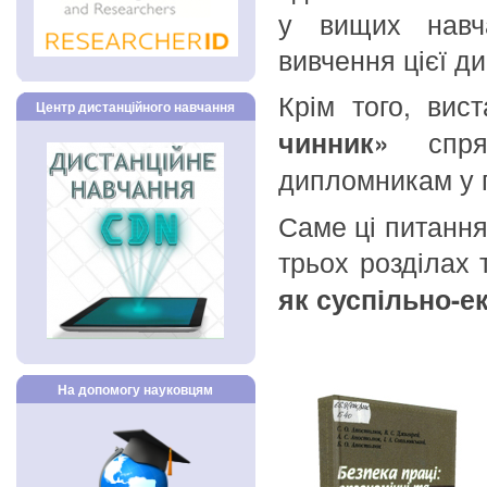
у вищих навча
вивчення цієї д
Крім того, вис
Центр дистанційного навчання
чинник»
спрям
дипломникам у п
Саме ці питання
трьох розділах 
як суспільно-е
На допомогу науковцям