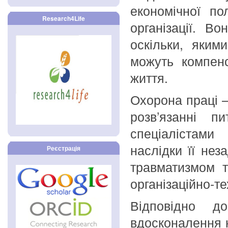
економічної по
Research4Life
організації. В
оскільки, яким
можуть компенс
життя.
Охорона праці –
розв’язанні п
спеціалістами
наслідки її нез
Реєстрація
травматизмом т
організаційно-т
Відповідно д
вдосконалення н