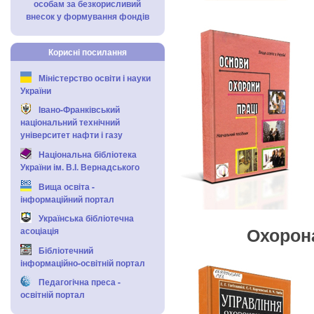
особам за безкорисливий
внесок у формування фондів
Корисні посилання
Міністерство освіти і науки
України
Івано-Франківський
національний технічний
університет нафти і газу
Національна бібліотека
України ім. В.І. Вернадського
Вища освіта -
інформаційний портал
Українська бібліотечна
Охорона
асоціація
Бібліотечний
інформаційно-освітній портал
Педагогічна преса -
освітній портал