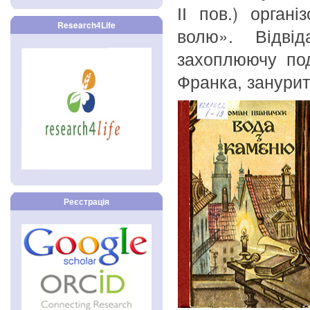
ІІ пов.) орган
Research4Life
волю». Відві
захоплюючу под
Франка, занурити
Реєстрація