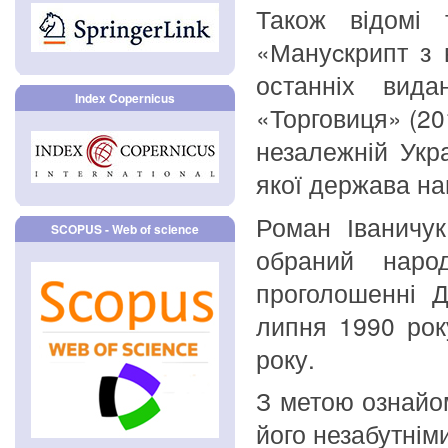
Також відомі 
«Мануcкрипт з 
останніх вида
Index Copernicus
«Торговиця» (20
незалежній Укр
якої держава на
Роман Іваничук
SCOPUS - Web of science
обраний наро
проголошенні Д
липня 1990 рок
року.
З метою ознайом
його незабутнім