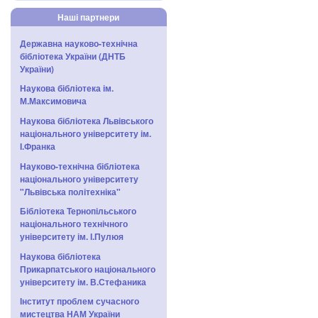
Наші партнери
Державна науково-технічна
бібліотека України (ДНТБ
України)
Наукова бібліотека ім.
М.Максимовича
Наукова бібліотека Львівського
національного університету ім.
І.Франка
Науково-технічна бібліотека
національного університету
"Львівська політехніка"
Бібліотека Тернопільського
національного технічного
університету ім. І.Пулюя
Наукова бібліотека
Прикарпатського національного
університету ім. В.Стефаника
Інститут проблем сучасного
мистецтва НАМ України