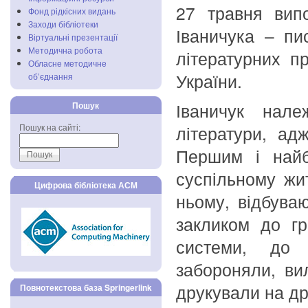
27 травня вип
Фонд рідкісних видань
Заходи бібліотеки
Іваничука – пи
Віртуальні презентації
Методична робота
літературних п
Обласне методичне
України.
об’єднання
Іваничук нале
Пошук
літератури, ад
Пошук на сайті:
Першим і найб
суспільному жи
Цифрова бібліотека АСМ
ньому, відбува
закликом до гр
системи, до 
забороняли, ви
друкували на д
Повнотекстова база Springerlink