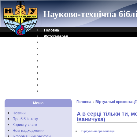
Науково-технічна біб
Головна
Фотогалерея
Контакти
Віртуальна довідка
Електронний каталог
Науковий архів
Каталог дисертацій
Рідкісні видання
Скановані книги
Читальня ONLINE
Відеоінструкція
Головна
»
Віртуальні презентації
Меню
А в серці тільки ти, 
Новини
Іваничука)
Про бібліотеку
Користувачам
Нові надходження
Віртуальні презентації
Інформаційні ресурси