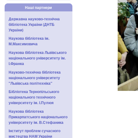
Наші партнери
Державна науково-технічна
бібліотека України (ДНТБ
України)
Наукова бібліотека ім.
М.Максимовича
Наукова бібліотека Львівського
національного університету ім.
І.Франка
Науково-технічна бібліотека
національного університету
"Львівська політехніка"
Бібліотека Тернопільського
національного технічного
університету ім. І.Пулюя
Наукова бібліотека
Прикарпатського національного
університету ім. В.Стефаника
Інститут проблем сучасного
мистецтва НАМ України