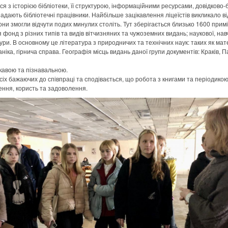
я з історією бібліотеки, її структурою, інформаційними ресурсами, довідково
надають бібліотечні працівники. Найбільше зацікавлення ліцеїстів викликало в
вони змогли відчути подих минулих століть. Тут зберігається близько 1600 прим
фонд з різних типів та видів вітчизняних та чужоземних видань; наукової, навч
ури. В основному це література з природничих та технічних наук: таких як мате
ханіка, гірнича справа. Географія місць видань даної групи документів: Краків, П
кавою та пізнавальною.
сіх бажаючих до співпраці та сподівається, що робота з книгами та періодикою 
ення, користь та задоволення.