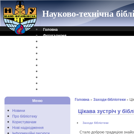
Науково-технічна біб
Головна
Фотогалерея
Контакти
Віртуальна довідка
Електронний каталог
Науковий архів
Каталог дисертацій
Рідкісні видання
Скановані книги
Читальня ONLINE
Відеоінструкція
Головна
»
Заходи бібліотеки
» Цік
Меню
Цікава зустріч у бібл
Новини
Про бібліотеку
Користувачам
Заходи бібліотеки
Нові надходження
Стало доброю традицією знайомс
Інформаційні ресурси