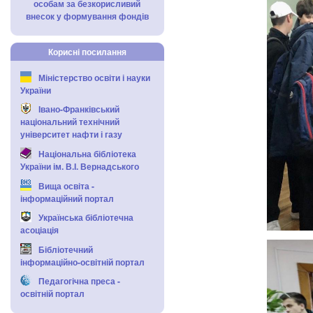
особам за безкорисливий
внесок у формування фондів
Корисні посилання
Міністерство освіти і науки
України
Івано-Франківський
національний технічний
університет нафти і газу
Національна бібліотека
України ім. В.І. Вернадського
Вища освіта -
інформаційний портал
Українська бібліотечна
асоціація
Бібліотечний
інформаційно-освітній портал
Педагогічна преса -
освітній портал