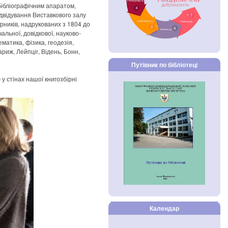
-бібліографічним апаратом,
ідвідування Виставкового залу
ірників, надрукованих з 1804 до
альної, довідкової, науково-
матика, фізика, геодезія,
ариж, Лейпціг, Відень, Бонн,
Путівник по бібліотеці
у стінах нашої книгозбірні
Календар