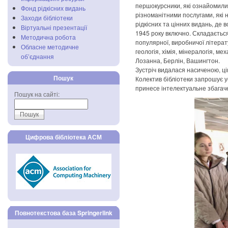
першокурсники, які ознайомилис
Фонд рідкісних видань
різноманітними послугами, які 
Заходи бібліотеки
рідкісних та цінних видань, де 
Віртуальні презентації
1945 року включно. Складається 
Методична робота
популярної, виробничої літерат
Обласне методичне
геологія, хімія, мінералогія, ме
об’єднання
Лозанна, Берлін, Вашингтон.
Зустріч видалася насиченою, ці
Пошук
Колектив бібліотеки запрошує у
принесе інтелектуальне збагач
Пошук на сайті:
Цифрова бібліотека АСМ
Повнотекстова база Springerlink