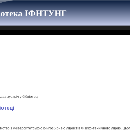
ліотека ІФНТУНГ
ава зустріч у бібліотеці
іотеці
тво з університетською книгозбірнею ліцеїстів Фізико-технічного ліцею. Цьог