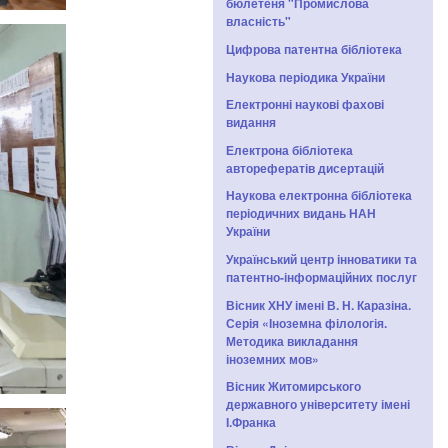
бюлетеня "Промислова
власність"
Цифрова патентна бібліотека
Наукова періодика України
Електронні наукові фахові
видання
Електрона бібліотека
авторефератів дисертацій
Наукова електронна бібліотека
періодичних видань НАН
України
Український центр інноватики та
патентно-інформаційних послуг
Вісник ХНУ імені В. Н. Каразіна.
Серія «Іноземна філологія.
Методика викладання
іноземних мов»
Вісник Житомирського
державного університету імені
І.Франка