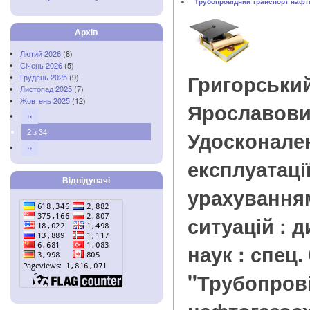
Трубопровідний транспорт нафти
Архів
Лютий 2026
(8)
Січень 2026
(5)
Григорський
Грудень 2025
(9)
Листопад 2025
(7)
Жовтень 2025
(12)
Ярославов
‹‹
2 з 34
Удосконален
››
експлуатаці
Відвідувачі
урахування
ситуацій : ди
наук : спец.
"Трубопров