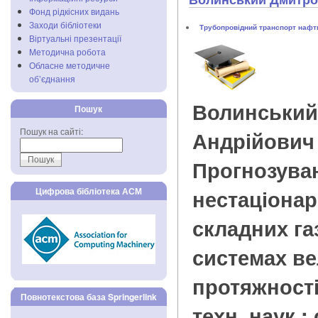
Фонд рідкісних видань
Заходи бібліотеки
Трубопровідний транспорт нафти
Віртуальні презентації
Методична робота
Обласне методичне
об’єднання
Волинський
Пошук
Пошук на сайті:
Андрійович
Прогнозува
нестаціонар
Цифрова бібліотека АСМ
складних г
системах ве
протяжності :
Повнотекстова база Springerlink
техн. наук : 