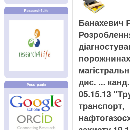
Research4Life
Банахевич 
Розробленн
діагностува
порожнинах 
магістральн
дис. ... канд
Реєстрація
05.15.13 "Т
транспорт,
нафтогазосх
захисту 19.1