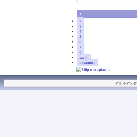
1
2
3
4
5
6
7
8
далі ›
остання »
НТБ ІФНТУНГ ©