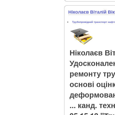
Ніколаєв Віталій Ві
Трубопровідний транспорт нафти
Ніколаєв Ві
Удосконале
ремонту тр
основі оцін
деформовано
... канд. тех