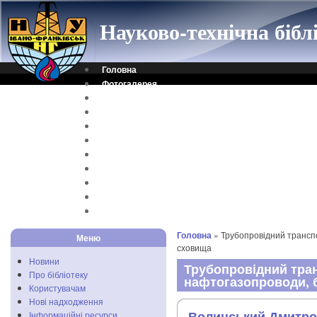
Науково-технічна біб
Головна
Фотогалерея
Контакти
Віртуальна довідка
Електронний каталог
Науковий архів
Каталог дисертацій
Рідкісні видання
Скановані книги
Читальня ONLINE
Відеоінструкція
Головна
» Трубопровідний транспо
Меню
сховища
Новини
Трубопровідний тран
Про бібліотеку
нафтогазопроводи, 
Користувачам
Нові надходження
Волинський Дмитро
Інформаційні ресурси