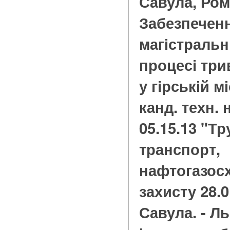
Савула, Ро
Забезпеченн
магістральн
процесі три
у гірській мі
канд. техн. 
05.15.13 "Т
транспорт,
нафтогазосх
захисту 28.01
Савула. - Льв