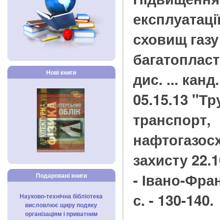
експлуатаці
сховищ газу
багатопласт
Нові книги
дис. ... канд
05.15.13 "Т
транспорт,
нафтогазосх
захисту 22.1
- Івано-Фран
Подаровані книги
с. - 130-140.
Науково-технічна бібліотека
висловлює щиру подяку
організаціям і приватним