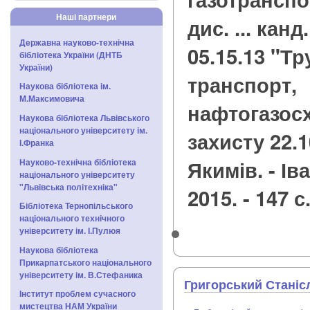
Наші партнери
дис. ... канд
Державна науково-технічна
05.15.13 "Т
бібліотека України (ДНТБ
України)
транспорт,
Наукова бібліотека ім.
М.Максимовича
нафтогазосх
Наукова бібліотека Львівського
національного університету ім.
захисту 22.1
І.Франка
Якимів. - Ів
Науково-технічна бібліотека
національного університету
"Львівська політехніка"
2015. - 147 с
Бібліотека Тернопільського
національного технічного
університету ім. І.Пулюя
Наукова бібліотека
Прикарпатського національного
університету ім. В.Стефаника
Григорський Станіс
Інститут проблем сучасного
мистецтва НАМ України