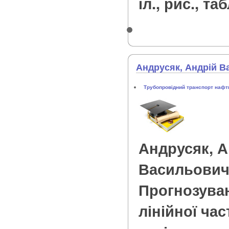
іл., рис., таб
Андрусяк, Андрій В
Трубопровідний транспорт нафти
Андрусяк, А
Васильови
Прогнозуван
лінійної ча