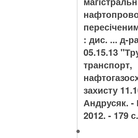
магістральн
нафтопровод
пересічени
: дис. ... д-
05.15.13 "Т
транспорт,
нафтогазосх
захисту 11.10
Андрусяк. -
2012. - 179 с