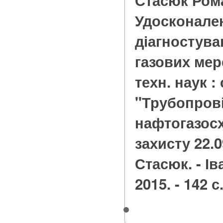
Стасюк Ром
Удосконале
діагностува
газових мере
техн. наук : 
"Трубопров
нафтогазосх
захисту 22.09
Стасюк. - І
2015. - 142 с.