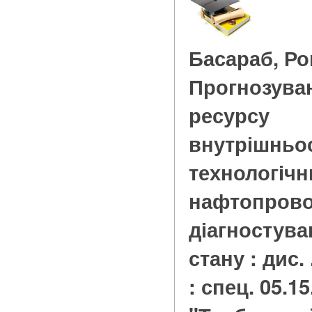
Басараб, Р
Прогнозува
ресурсу
внутрішньо
технологічн
нафтопрово
діагностува
стану : дис. 
: спец. 05.15