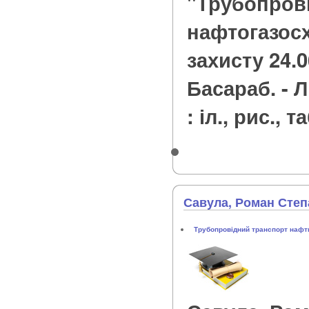
"Трубопров
нафтогазосх
захисту 24.06
Басараб. - Ль
: іл., рис., т
Савула, Роман Сте
Трубопровідний транспорт нафти