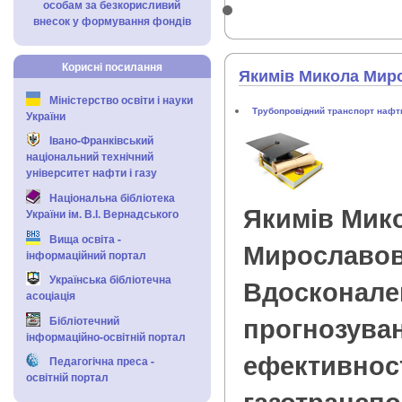
особам за безкорисливий
внесок у формування фондів
Корисні посилання
Якимів Микола Мир
Міністерство освіти і науки
Трубопровідний транспорт нафти
України
Івано-Франківський
національний технічний
університет нафти і газу
Національна бібліотека
Якимів Мик
України ім. В.І. Вернадського
Вища освіта -
Мирославо
інформаційний портал
Українська бібліотечна
Вдосконале
асоціація
прогнозуван
Бібліотечний
інформаційно-освітній портал
ефективнос
Педагогічна преса -
освітній портал
газотранспо