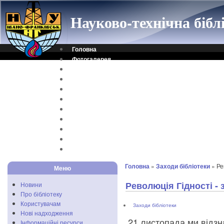
Науково-технічна біб
Головна
Фотогалерея
Контакти
Віртуальна довідка
Електронний каталог
Науковий архів
Каталог дисертацій
Рідкісні видання
Скановані книги
Читальня ONLINE
Відеоінструкція
Головна
»
Заходи бібліотеки
» Ре
Меню
Революція Гідності - 
Новини
Про бібліотеку
Користувачам
Заходи бібліотеки
Нові надходження
21 листопада ми відзн
Інформаційні ресурси