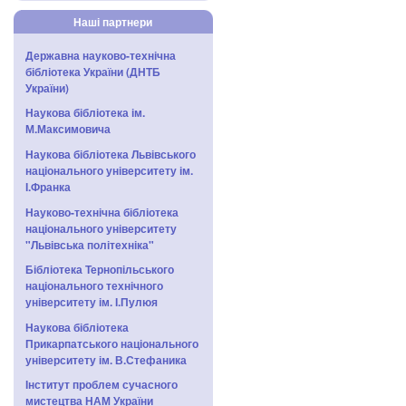
Наші партнери
Державна науково-технічна
бібліотека України (ДНТБ
України)
Наукова бібліотека ім.
М.Максимовича
Наукова бібліотека Львівського
національного університету ім.
І.Франка
Науково-технічна бібліотека
національного університету
"Львівська політехніка"
Бібліотека Тернопільського
національного технічного
університету ім. І.Пулюя
Наукова бібліотека
Прикарпатського національного
університету ім. В.Стефаника
Інститут проблем сучасного
мистецтва НАМ України