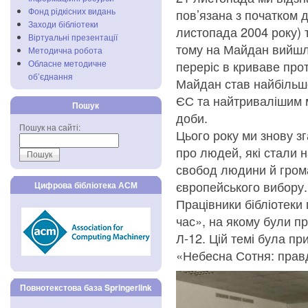
Фонд рідкісних видань
пов’язана з початком 
Заходи бібліотеки
листопада 2004 року) т
Віртуальні презентації
тому на Майдан вийшло
Методична робота
Обласне методичне
переріс в криваве про
об’єднання
Майдан став найбільш
ЄС та найтривалішим 
Пошук
доби.
Пошук на сайті:
Цього року ми знову з
про людей, які стали н
свобод людини й грома
європейського вибору.
Цифрова бібліотека АСМ
Працівники бібліотеки 
час», на якому були пр
Л-12. Цій темі була п
«Небесна Сотня: правди
Повнотекстова база Springerlink