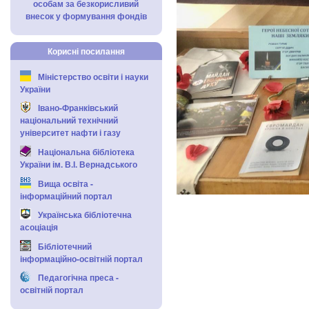
особам за безкорисливий
внесок у формування фондів
Корисні посилання
Міністерство освіти і науки
України
Івано-Франківський
національний технічний
університет нафти і газу
Національна бібліотека
України ім. В.І. Вернадського
Вища освіта -
інформаційний портал
Українська бібліотечна
асоціація
Бібліотечний
інформаційно-освітній портал
Педагогічна преса -
освітній портал