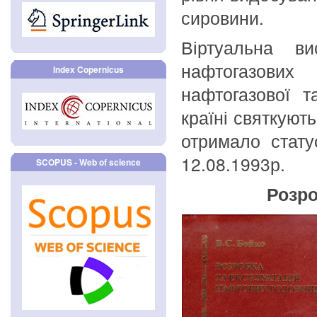
сировини.
Віртуальна в
нафтогазових
Index Copernicus
нафтогазової т
країні святкуют
отримало стату
12.08.1993р.
SCOPUS - Web of science
Розро