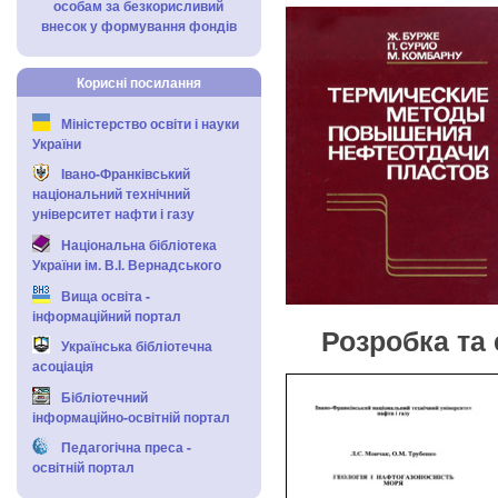
особам за безкорисливий
внесок у формування фондів
Корисні посилання
Міністерство освіти і науки
України
Івано-Франківський
національний технічний
університет нафти і газу
Національна бібліотека
України ім. В.І. Вернадського
Вища освіта -
інформаційний портал
Розробка та
Українська бібліотечна
асоціація
Бібліотечний
інформаційно-освітній портал
Педагогічна преса -
освітній портал