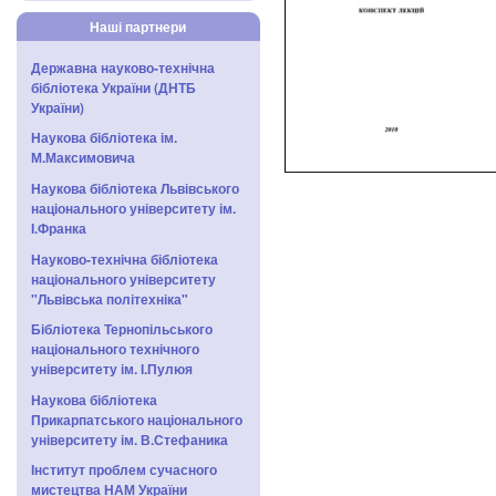
Наші партнери
Державна науково-технічна
бібліотека України (ДНТБ
України)
Наукова бібліотека ім.
М.Максимовича
Наукова бібліотека Львівського
національного університету ім.
І.Франка
Науково-технічна бібліотека
національного університету
"Львівська політехніка"
Бібліотека Тернопільського
національного технічного
університету ім. І.Пулюя
Наукова бібліотека
Прикарпатського національного
університету ім. В.Стефаника
Інститут проблем сучасного
мистецтва НАМ України