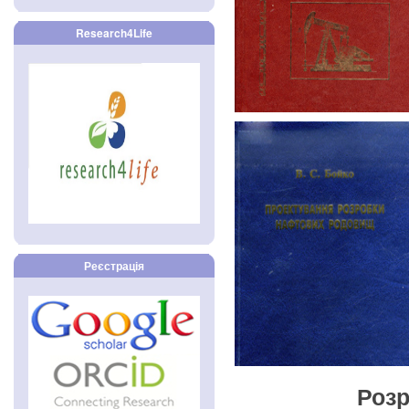
Research4Life
Реєстрація
Розр