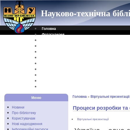
Науково-технічна біб
Головна
Фотогалерея
Контакти
Віртуальна довідка
Електронний каталог
Науковий архів
Каталог дисертацій
Рідкісні видання
Скановані книги
Читальня ONLINE
Відеоінструкція
Головна
»
Віртуальні презентації
Меню
Процеси розробки та
Новини
Про бібліотеку
Користувачам
Віртуальні презентації
Нові надходження
Інформаційні ресурси