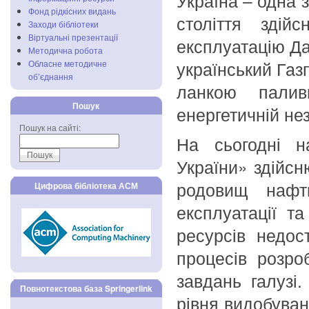
Україна – одна 
Фонд рідкісних видань
століття зді
Заходи бібліотеки
Віртуальні презентації
експлуатацію Да
Методична робота
український Газ
Обласне методичне
об’єднання
ланкою палив
Пошук
енергетичній не
Пошук на сайті:
На сьогодні н
України» здійс
родовищ нафти
Цифрова бібліотека АСМ
експлуатації т
ресурсів недос
процесів розро
завдань галузі
Повнотекстова база Springerlink
рівня видобуван