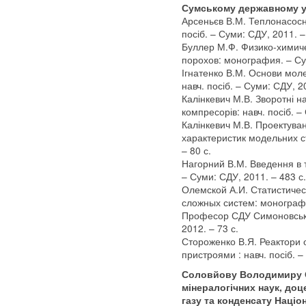
Сумському державному у
Арсеньєв В.М. Теплонасосн
посіб. – Суми: СДУ, 2011. –
Буллер М.Ф. Физико-химич
порохов: монография. – Су
Ігнатенко В.М. Основи мол
навч. посіб. – Суми: СДУ, 2
Калінкевич М.В. Зворотні н
компресорів: навч. посіб. –
Калінкевич М.В. Проектува
характеристик модельних ст
– 80 с.
Нагорний В.М. Введення в т
– Суми: СДУ, 2011. – 483 с.
Олемской А.И. Статистиче
сложных систем: монографи
Професор СДУ Симоновський 
2012. – 73 с.
Стороженко В.Я. Реактори 
пристроями : навч. посіб. –
Соловйову Володимиру О
мінералогічних наук, до
газу та конденсату Націо