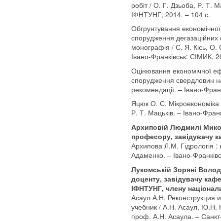
робіт / О. Г. Дзьоба, Р. Т. 
ІФНТУНГ, 2014. – 104 с.
Обгрунтування економічної
спорудження дегазаційних 
монографія / С. Я. Кісь, О.
Івано-Франківськ: СІМИК, 20
Оцінювання економічної еф
спорудження свердловин на
рекомендації. – Івано-Франк
Яцюк О. С. Мікроекономіка :
Р. Т. Мацьків. – Івано-Фран
Архиповій Людмилі Микол
професору, завідувачу 
Архипова Л.М. Гідрологія : 
Адаменко. – Івано-Франківс
Лукомській Зоряні Волод
доценту, завідувачу каф
ІФНТУНГ, члену національ
Асаул А.Н. Реконструкция 
учебник / А.Н. Асаул, Ю.Н. 
проф. А.Н. Асаула. – Санкт