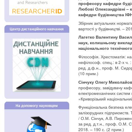
професору кафедри буді
Любові Олександрівні – 
кафедри будівництва ІФ
Збірник актуальних нормат
вартості у будівництві. – 20
Центр дистанційного навчання
Лагетко Валентину Васи
наук, колишньому виклад
національного технічного
Філософія. Хрестоматія: нав
нефілософ. спец.: в 2-х ч. : 
ред. д.ф.н., проф. М. Сидор
(10 прим.)
Сінчуку Олегу Миколайо
професору, завідувачу ка
електромеханічних систем 
«Криворізький національний
На допомогу науковцям
Функціональна безпека еле
залізорудних підприємств. Т
/ О.М. Сінчук, А.В. Пироже
за ред. д.т.н., проф. О.М. 
2018. – 190 с. (2 прим.)