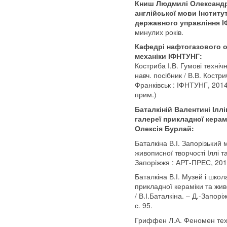
Книш Людмилі Олександр
англійської мови Інститут
державного управління 
минулих років.
Кафедрі нафтогазового о
механіки ІФНТУНГ:
Костриба І.В. Гумові техні
навч. посібник / В.В. Костри
Франківськ : ІФНТУНГ, 2014. 
прим.)
Баталкіній Валентині Ілл
галереї прикладної керам
Олексія Бурлай:
Баталкіна В.І. Запорізький
живописної творчості Іллі та
Запоріжжя : АРТ-ПРЕС, 2011
Баталкіна В.І. Музей і шко
прикладної кераміки та жив
/ В.І.Баталкіна. – Д.-Запорі
с. 95.
Гриффен Л.А. Феномен техн