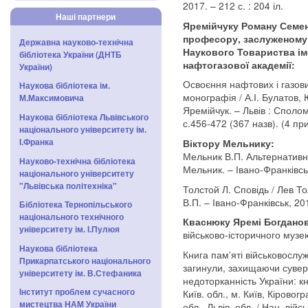
2017. – 212 с. : 204 іл.
Наші партнери
Яремійчуку Роману Семен
професору, заслуженому 
Державна науково-технічна
Наукового Товариства іме
бібліотека України (ДНТБ
нафтогазової академії:
України)
Освоєння нафтових і газови
Наукова бібліотека ім.
монографія / А.І. Булатов, 
М.Максимовича
Яремійчук. – Львів : Сполом, 
Наукова бібліотека Львівського
с.456-472 (367 назв). (4 пр
національного університету ім.
І.Франка
Віктору Мельнику:
Мельник В.П. Альтернативна 
Науково-технічна бібліотека
Мельник. – Івано-Франківськ
національного університету
"Львівська політехніка"
Толстой Л. Сповідь / Лев То
В.П. – Івано-Франківськ, 201
Бібліотека Тернопільського
національного технічного
Кваснюку Яремі Богдано
університету ім. І.Пулюя
військово-історичного музе
Наукова бібліотека
Книга пам’яті військовослу
Прикарпатського національного
загинули, захищаючи суверен
університету ім. В.Стефаника
недоторканність України: кн.
Інститут проблем сучасного
Київ. обл., м. Київ, Кіровог
мистецтва НАМ України
обл., Львів. обл. / Нац. війс