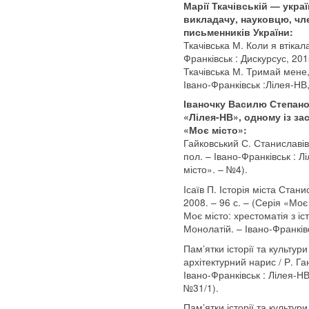
Марії Ткачівській — украї
викладачу, науковцю, чл
письменників України:
Ткачівська М. Коли я втікала
Франківськ : Дискурсус, 201
Ткачівська М. Тримай мене, 
Івано-Франківськ :Лілея-НВ,
Іваночку Василю Степан
«Лілея-НВ», одному із за
«Моє місто»:
Гайковський С. Станиславів і
пол. – Івано-Франківськ : Л
місто». – №4).
Ісаїв П. Історія міста Стан
2008. – 96 с. – (Серія «Моє
Моє місто: хрестоматія з іст
Монолатій. – Івано-Франківс
Пам’ятки історії та культури
архітектурний нарис / Р. Га
Івано-Франківськ : Лілея-НВ
№31/1).
Пам’ятки історії та культур