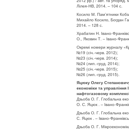
2012 рр.) / авт. та упоряд. 
Лілея-НВ, 2014. – 104 с.
Косило М. Пам’ятники Кобзар
Михайло Косило, Богдан Гав
2014. – 128 с.
Храбатин Н. Івано-Франківс
О., Яковин Т. – Івано-Франк
Окремі номери журналу «К
№19 (січ.-черв. 2012);
№23 (січ.-черв. 2014);
№24 (лип.-груд. 2014);
№25 (січ.-черв. 2015);
№26 (лип.-груд. 2015).
Яцюку Олегу Степановичу
економіки та управління 
нафтогазовому комплекс
Дзьоба О. Г. Глобальна екон
О. С. Яцюк . – Івано-Франкі
Дзьоба О. Г. Глобальна екон
С. Яцюк . – Івано-Франківсь
Дзьоба О. Г. Мікроекономіка