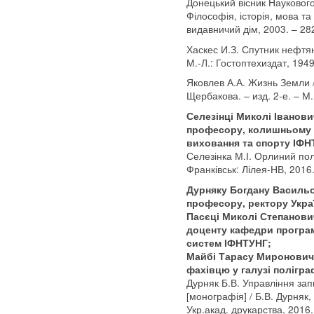
Донецький вісник Наукового
Філософія, історія, мова та
видавничий дім, 2003. – 282
Хаскес И.З. Спутник нефтяни
М.-Л.: Гостоптехиздат, 1949
Яковлев А.А. Жизнь Земли /
Щербакова. – изд. 2-е. – М.
Селезінці Миколі Іванови
професору, колишньому 
виховання та спорту ІФН
Селезінка М.І. Орлиний полі
Франківськ: Лілея-НВ, 2016.
Дурняку Богдану Васильо
професору, ректору Украї
Пасєці Миколі Степанович
доценту кафедри програ
систем ІФНТУНГ;
Майбі Тарасу Мироновичу
фахівцю у галузі полігра
Дурняк Б.В. Управління зап
[монографія] / Б.В. Дурняк,
Укр.акад. друкарства, 2016.