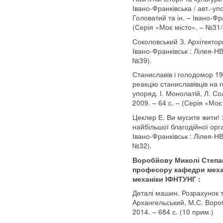
Івано-Франківська / авт.-уп
Головатий та ін. – Івано-Фра
(Серія «Моє місто». – №31/
Соколовський З. Архітектор
Івано-Франківськ : Лілея-НВ
№39).
Станиславів і голодомор 19
реакцію станиславівців на 
упоряд. І. Монолатій, Л. Со
2009. – 64 с. – (Серія «Моє
Цеклер Е. Ви мусите жити! 
найбільшої благодійної орган
Івано-Франківськ : Лілея-НВ
№32).
Воробйову Миколі Степан
професору кафедри механ
механіки ІФНТУНГ :
Деталі машин. Розрахунок т
Архангельський, М.С. Воробй
2014. – 684 с. (10 прим.)