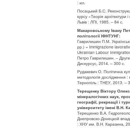
: ил.
Посацький Б.С. Реконструкц
курсу «Теорія архітектури і
Львів : ЛПІ, 1985. – 84 с.
Макаровському Івану Пет
політології ІФНТУНГ:
Гаврилишин П.М. Українська
рр.) = Immigrazione lavorativ
Ukrainian Labour Immigration
Петро Гаврилишин. – Друге в
Дискурсус, 2014. – 300 с.
Рудакевич О. Політична кул
методологія дослідження : 
Тернопіль : ТНЕУ, 2013. – 3
Терещенку Віктору Олекс
мінералогічних наук, про
географії, рекреації і т
університету імені В.Н. К
Терещенко В.А. Гидрогеоло
Днепровско-Донецкой впади
: ХНУ им. В.Н. Каразина, 20