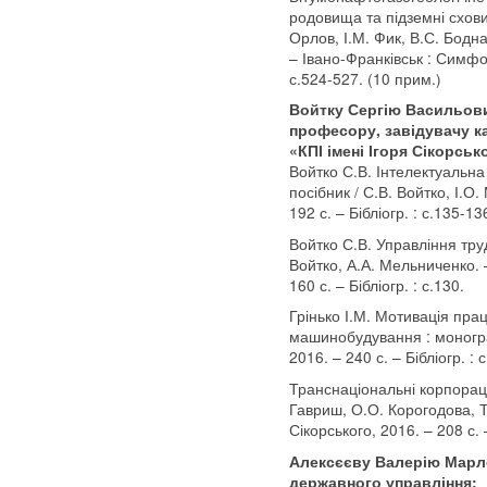
родовища та підземні схови
Орлов, І.М. Фик, В.С. Бодна
– Івано-Франківськ : Симфон
с.524-527. (10 прим.)
Войтку Сергію Васильови
професору, завідувачу к
«КПІ імені Ігоря Сікорськ
Войтко С.В. Інтелектуальна 
посібник / С.В. Войтко, І.О.
192 с. – Бібліогр. : с.135-13
Войтко С.В. Управління тру
Войтко, А.А. Мельниченко. 
160 с. – Бібліогр. : с.130.
Грінько І.М. Мотивація пра
машинобудування : монограф
2016. – 240 с. – Бібліогр. : 
Транснаціональні корпорації
Гавриш, О.О. Корогодова, Т.
Сікорського, 2016. – 208 с. –
Алексєєву Валерію Марле
державного управління: