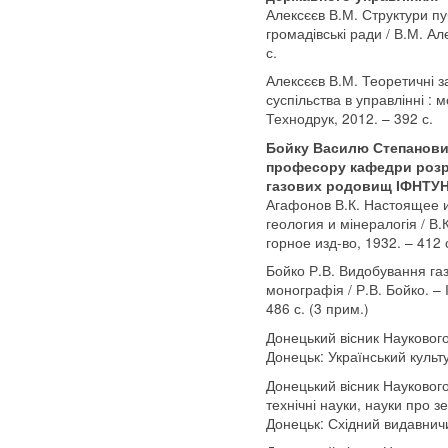
Алексєєв В.М. Структури пуб
громадівські ради / В.М. Ал
с.
Алексєєв В.М. Теоретичні 
суспільства в управлінні : 
Технодрук, 2012. – 392 с.
Бойку Василю Степанович
професору кафедри розро
газових родовищ ІФНТУН
Агафонов В.К. Настоящее 
геология и мінералогія / В.
горное изд-во, 1932. – 412 
Бойко Р.В. Видобування газу
монографія / Р.В. Бойко. – 
486 с. (3 прим.)
Донецький вісник Наукового
Донецьк: Український культу
Донецький вісник Наукового 
технічні науки, науки про 
Донецьк: Східний видавничи