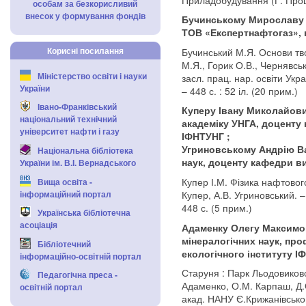
особам за безкорисливий
внесок у формування фондів
Бучинському Мирославу 
ТОВ «Експертнафтогаз», в
Корисні посилання
Бучинський М.Я. Основи тв
М.Я., Горик О.В., Чернявськи
Міністерство освіти і науки
засл. прац. нар. освіти Укр
України
– 448 с. : 52 іл. (20 прим.)
Івано-Франківський
Куперу Івану Миколайович
національний технічний
академіку УНГА, доценту
університет нафти і газу
ІФНТУНГ ;
Угриновському Андрію Ва
Національна бібліотека
наук, доценту кафедри в
України ім. В.І. Вернадського
Купер І.М. Фізика нафтового 
Вища освіта -
інформаційний портал
Купер, А.В. Угриновський. 
448 с. (5 прим.)
Українська бібліотечна
асоціація
Адаменку Олегу Максимов
мінералогічних наук, про
Бібліотечний
екологічного інституту І
інформаційно-освітній портал
Старуня : Парк Льодовиково
Педагогічна преса -
Адаменко, О.М. Карпаш, Д.О. 
освітній портал
акад. НАНУ Є.Крижанівськог