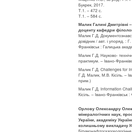
Букрек, 2017.
Т.1. – 472 с.
Т.1. – 584 с.
Малик Галині Дмитрівні –
доценту кафедри філолог
Малик Г.Д. Документознавст
довідник / авт. і упоряд. : Г
Франківськ : Галицька акаде
Малик Г.Д. Науково- техніч
практикум. – Івано-Франківс
Малик Г.Д. Challenges for In
Г.Д. Малик, М.В. Кісіль. – І
прим.)
Малик Г.Д. Information Chall
Кісіль. – Івано-Франківськ :
Орлову Олександру Олек
мінералогічних наук, пр
України, академіку Україн
колишньому викладачу 
Бітумонафтогазогеологічне 