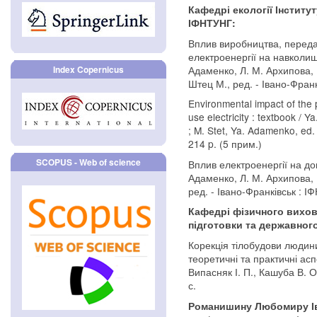
Кафедрі екології Інститу
ІФНТУНГ:
Вплив виробництва, передач
електроенергії на навколишн
Адаменко, Л. М. Архипова, Н.
Index Copernicus
Штец М., ред. - Івано-Франк
Environmental impact of the p
use electricity : textbook / 
; M. Stet, Ya. Adamenko, ed.
214 p. (5 прим.)
SCOPUS - Web of science
Вплив електроенергії на дов
Адаменко, Л. М. Архипова, Н.
ред. - Івано-Франківськ : ІФ
Кафедрі фізичного вихова
підготовки та державног
Корекція тілобудови людин
теоретичні та практичні асп
Випасняк І. П., Кашуба В. О.
с.
Романишину Любомиру І