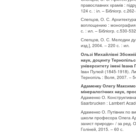
православних храмів : підру
124 с. : іл. – Бібліогр. с.262
Слепцов, О. С. Архитектур
воплощению : монография / 
с. : ил. – Бібліогр. с.530-532
Слепцов, О. С. Мелодии души
изд.], 2004. – 220 с. : ил.
Ользі Михайлівні Збожні
наук, доценту Тернопільс
університету імені Івана 
Іван Пулюй (1845-1918). Ли
Тернопіль : Воля, 2007. – 5
Адаменку Олегу Максимов
мінералогічних наук, про
Адаменко О. Конструктивна
Saarbrucken : Lambert Acade
Адаменко О. Путівник по ви
школи професора Олега Ад
захист природи» / за ред. О
Голіней, 2015. – 60 с.