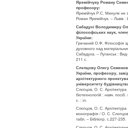
Яремійчуку Роману Семен
професору:
Яремійчук Р.С. Минуле не зн
Роман Яремійчук. – Львів : 
Сабадусі Володимиру Ол
філософських наук, члену
України:
Гречаний О.Ф. Філософія зд
духовного над матеріальним
Сабадуха. – Луганськ : Вид
211 с.
Слєпцову Олегу Семенов
України, професору, заві
архітектурного проектув
університету будівництва
Слєпцов, О. С. Архітектура 
біотехнологій : навч. посіб.
с. : іл.
Слєпцов, О. С. Архітектура 
монографія / О. С. Слєпцов. –
табл. – Бібліогр. с.227-235.
Слєпцов, О. С. Архітектурн