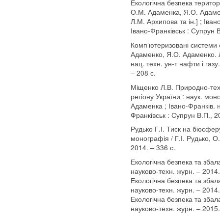
Екологічна безпека територ
О.М. Адаменка, Я.О. Адаме
Л.М. Архипова та ін.] ; Іван
Івано-Франківськ : Супрун В
Комп’ютеризовані системи е
Адаменко, Я.О. Адаменко. Л
нац. техн. ун-т нафти і газу
– 208 с.
Міщенко Л.В. Природно-тех
регіону України : наук. мон
Адаменка ; Івано-Франків. на
Франківськ : Супрун В.П., 20
Рудько Г.І. Тиск на біосфер
монографія / Г.І. Рудько, О.
2014. – 336 с.
Екологічна безпека та зба
науково-техн. журн. – 2014.
Екологічна безпека та зба
науково-техн. журн. – 2014.
Екологічна безпека та зба
науково-техн. журн. – 2015.