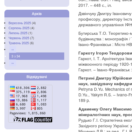
2017. – 448 с., іл.
Дзвінчуку Дмитру Івановичу
Архів
професору, директору Інсти
Вересень 2025
(4)
державного управління ІФ
Серпень 2025
(4)
Бутирська Т.О. Теоретико-
Липень 2025
(1)
Червень 2025
(7)
будівництва : монографія /
Травень 2025
(6)
Івано-Франківськ : Місто НВ
‹‹
Гаркоту Ігорю Теодоров
3 з 34
Гаркот, І. Т. Архітектура І
››
міжвоєнного періоду 1920-19
Гаркот. – Івано-Франківськ
Відвідувачі
Петрині Дмитру Юрійович
наук, завідувачу кафедр
Petryna D.Yu. Mechanics of m
D.Yu., Yakym R.S. – Ivano-Fr
189 p.
Адаменку Олегу Максимов
мінералогічних наук, пр
Рудько Г.І. Стратегічна еко
Західного регіону України: у
Міщенко Л.В.; за ред.. Г.І. 