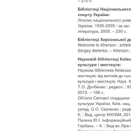
– 210 с.
Бібліотеці Національного
спорту України:
Літопис національного унів
України. 1930-2005 / за заг
література, 2005. – 230 с.
Бібліотеці Херсонської д
Welcome to Kherson : artisti
Sergey Aleferko. – Kherson :
Науковій бібліотеці Київ
культури і мистецтв:
Наукова бібліотека Київсько
мистецтв: від витоків до сьо
культури і мистецтв, Наук. б
Т.О. Долбенко ; редкол. : Ю.
2013. – 168 с.
Об’єкти Світової спадщини 
культури України, Київ. нац.
уклад. О.О. Скаченко ; редк
К. : Вид. центр КНУКіМ, 2014.
Палеха Ю.І. Інформаційний б
Горбань. – К. : Вид-во Ліра-
Рідкісні видання з фонду на