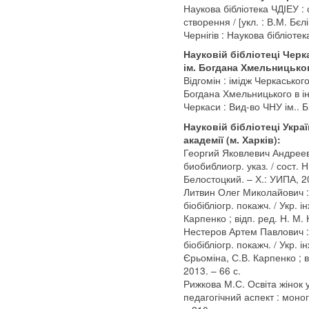
Наукова бібліотека ЧДІЕУ : с
створення / [укл. : В.М. Бєл
Чернігів : Наукова бібліотека
Науковій бібліотеці Черк
ім. Богдана Хмельницько
Відгомін : імідж Черкаськог
Богдана Хмельницького в і
Черкаси : Вид-во ЧНУ ім.. Б
Науковій бібліотеці Украї
академії (м. Харків):
Георгий Яковлевич Андреев
биобиблиогр. указ. / сост. Н
Белостоцкий. – Х.: УИПА, 20
Литвин Олег Миколайович : 
біобібліогр. покажч. / Укр. і
Карпенко ; відп. ред. Н. М. 
Нестеров Артем Павлович : 
біобібліогр. покажч. / Укр. і
Єрьоміна, С.В. Карпенко ; ві
2013. – 66 с.
Рижкова М.С. Освіта жінок у 
педагогічний аспект : моног