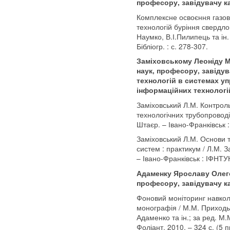
професору, завідувачу 
Комплексне освоєння газов
технологій буріння свердло
Наумко, В.І.Пилипець та ін. 
Бібліогр. : с. 278-307.
Заміховському Леоніду М
наук, професору, завіду
технологій в системах у
інформаційних технологі
Заміховський Л.М. Контроль
технологічних трубопроводі
Штаєр. – Івано-Франківськ 
Заміховський Л.М. Основи те
систем : практикум / Л.М. З
– Івано-Франківськ : ІФНТУН
Адаменку Ярославу Олего
професору, завідувачу к
Фоновий моніторинг навко
монографія / М.М. Приходь
Адаменко та ін.; за ред. М.
Фоліант, 2010. – 324 с. (5 