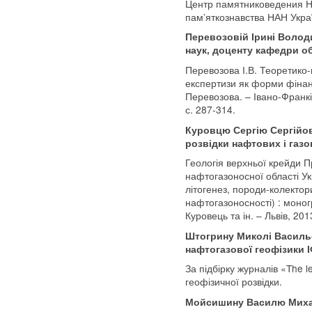
Центр памятниковедения Н
пам’яткознавства НАН Украї
Перевозовій Ірині Волод
наук, доценту кафедри об
Перевозова І.В. Теоретико-
експертизи як форми фінанс
Перевозова. – Івано-Франківс
с. 287-314.
Куровцю Сергію Сергійов
розвідки нафтових і газ
Геологія верхньої крейди 
нафтогазоносної області Ук
літогенез, породи-колектор
нафтогазоносності) : моногр
Куровець та ін. – Львів, 2013
Штогрину Миколі Василь
нафтогазової геофізики 
За підбірку журналів «The l
геофізичної розвідки.
Мойсишину Василю Михай