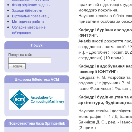
практичній підготовці студе
Фонд рідкісних видань
молодого покоління.
Заходи бібліотеки
Науково-технічна бібліотек
Віртуальні презентації
приватним особам за безк
Методична робота
Обласне методичне
Кафедрі буріння свердлов
об’єднання
ІФНТУНГ:
Аналіз якості розкриття пр
Пошук
свердловин : навч. посіб. / Я
ін.]. - Дрогобич : Посвіт, 20
Пошук на сайті:
свердловин) (10 прим.)
Кафедрі видобування нафт
інженерії ІФНТУНГ:
Кондрат, Р. М. Розробка та
Цифрова бібліотека АСМ
родовищ : підручник / Р. М. 
Івано-Франківськ : Фоліант, 
Кафедрі будівництва та 
архітектури, будівництва
Науково-технічні дослідженн
монографія. Т. 1 / Д. Баннік
Банніков Д. О., ред. - Івано
Повнотекстова база Springerlink
(2 прим.)