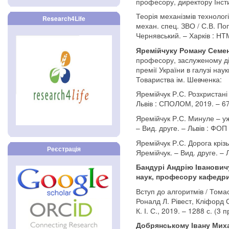
професору, директору Інсти
Теорія механізмів технологі
Research4Life
механ. спец. ЗВО / С.В. Поп
Чернявський. – Харків : НТМ
Яремійчуку Роману Семе
професору, заслуженому ді
премії України в галузі нау
Товариства ім. Шевченка:
Яремійчук Р.С. Розхристані
Львів : СПОЛОМ, 2019. – 67
Яремійчук Р.С. Минуле – уж
– Вид. друге. – Львів : ФОП 
Яремійчук Р.С. Дорога кріз
Реєстрація
Яремійчук. – Вид. друге. – Л
Бандурі Андрію Іванович
наук, професору кафедр
Вступ до алгоритмів / Тома
Роналд Л. Рівест, Кліфорд Ст
К. І. С., 2019. – 1288 с. (3 
Добрянському Івану Миха