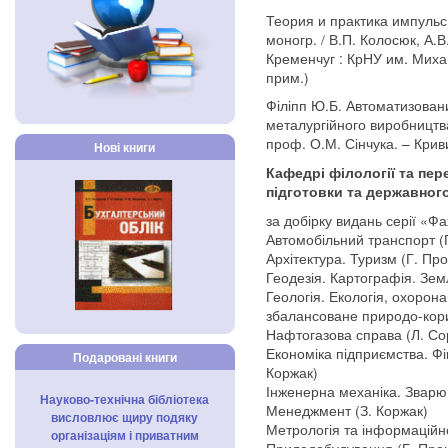
Теория и практика импульс
моногр. / В.П. Колосюк, А.В
Кременчуг : КрНУ им. Михаи
прим.)
Філіпп Ю.Б. Автоматизован
металургійного виробництва: 
проф. О.М. Сінчука. – Криви
Нові книги
Кафедрі філології та пер
підготовки та державног
за добірку видань серії «Ф
Автомобільний транспорт (
Архітектура. Туризм (Г. Про
Геодезія. Картографія. Зем
Геологія. Екологія, охоро
збалансоване природо-кори
Нафтогазова справа (Л. Со
Економіка підприємства. Фін
Подаровані книги
Коржак)
Інженерна механіка. Зварю
Науково-технічна бібліотека
Менеджмент (З. Коржак)
висловлює щиру подяку
Метрологія та інформаційно
організаціям і приватним
Приладобудування (Г. Проц