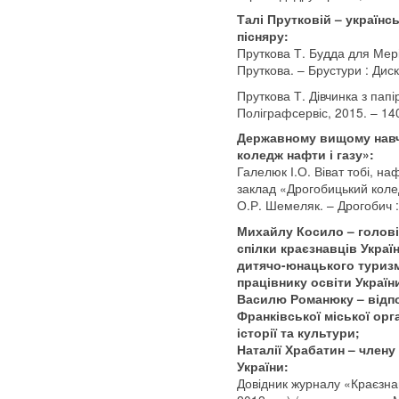
Талі Прутковій – українс
пісняру:
Пруткова Т. Будда для Мері 
Пруткова. – Брустури : Диск
Пруткова Т. Дівчинка з папі
Поліграфсервіс, 2015. – 140
Державному вищому нав
коледж нафти і газу»:
Галелюк І.О. Віват тобі, 
заклад «Дрогобицький колед
О.Р. Шемеляк. – Дрогобич : 
Михайлу Косило – голові 
спілки краєзнавців Украї
дитячо-юнацького туризм
працівнику освіти Україн
Василю Романюку – відп
Франківської міської орг
історії та культури;
Наталії Храбатин – члену
України:
Довідник журналу «Краєзна