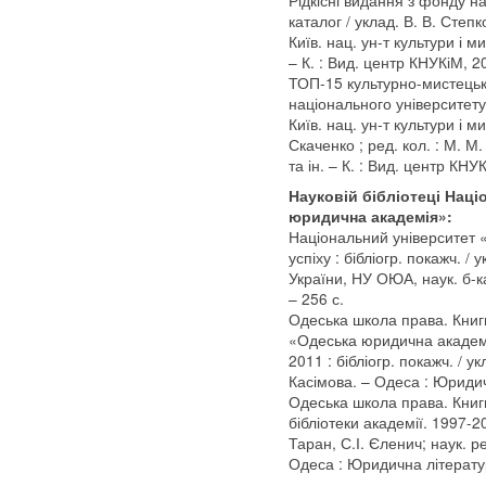
каталог / уклад. В. В. Степк
Київ. нац. ун-т культури і ми
– К. : Вид. центр КНУКіМ, 20
ТОП-15 культурно-мистецьки
національного університету к
Київ. нац. ун-т культури і ми
Скаченко ; ред. кол. : М. М
та ін. – К. : Вид. центр КНУК
Науковій бібліотеці Нац
юридична академія»:
Національний університет 
успіху : бібліогр. покажч. /
України, НУ ОЮА, наук. б-к
– 256 с.
Одеська школа права. Книг
«Одеська юридична академія
2011 : бібліогр. покажч. / ук
Касімова. – Одеса : Юридич
Одеська школа права. Книг
бібліотеки академії. 1997-20
Таран, С.І. Єленич; наук. р
Одеса : Юридична літератур