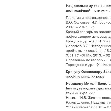
Національному технічном
:
політехнічний інститут»
Геология и нефтегазоноснос
В.О. Соловьев, И.И. Борисов
2007. – 294 с., ил.
Краткий словарь по геологи
нефтегазопромысловому дел
Кривуля и др. – Х. : НТУ «Х
Соловьев В.О. Нетрадицио
проблемы их освоения / В.О
Х. : НТУ «ХПИ», 2013. – 92 
Справочник по геологии / В
Терещенко и др. – Х. : Коло
Крикуну Олександру Зах
профілю минулих років
Новикову Миколі Васильо
Інституту надтвердих мат
техніки України :
Новиков Н.В. Жизнь в епо
Размышления. Надежды : нау
Успех и карьера, 2013. – 376