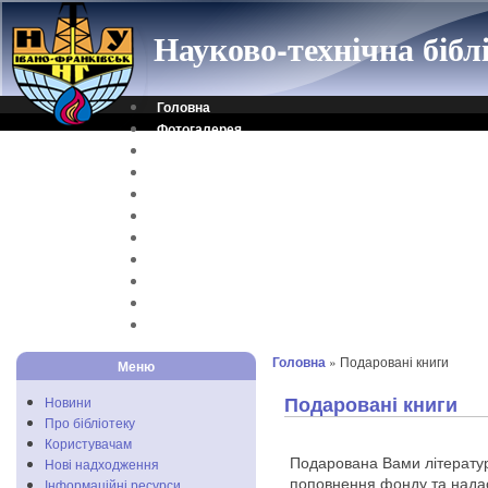
Науково-технічна біб
Головна
Фотогалерея
Контакти
Віртуальна довідка
Електронний каталог
Науковий архів
Каталог дисертацій
Рідкісні видання
Скановані книги
Читальня ONLINE
Відеоінструкція
Головна
» Подаровані книги
Меню
Подаровані книги
Новини
Про бібліотеку
Користувачам
Подарована Вами літерату
Нові надходження
поповнення фонду та надас
Інформаційні ресурси