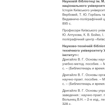
Науковій бібліотеці ім. 
національного університе
Історія Київського університ
Вербовий, Т. Ю. Горбань та і
Видавничо-поліграфічний це
895 с.
Професори Київського універ
Ю. Алтухова, К. В. Бойко, І.
поліграфічний центр «Київс
Науково-технічній бібліот
технічного університету 
інститут»:
Дригайло В. Г. Основы науч
учебно-метод. пособие. –
с. – (Библиотекарь и время.
Дригайло В. Г. Основы орг
научно-практ. пособие. –
с. – (Библиотекарь и время.
Дригайло В. Г. Основы упр
заведения : научно-практ. 
Волынец В.Н. – 2-е изд., п
328 с.