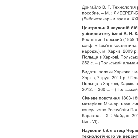
Дригайло В. Г. Технология 
пособие. – М. : ЛИБЕРЕЯ-
(Библиотекарь и время. ХХІ
Центральній науковій біб
університету імені В. Н. К
Костянтин Горський (1859-1
конф. «Пам’яті Костянтина 
народж.), м. Харків, 2009 р
Польща в Харкові, Польський
252 с. – (Польський альмана
Видатні поляки Харкова : м
Харків, 7 груд. 2011 р. / Г
Польща в Харкові, Харків. на
2012. – 360 с. – (Польський
Січневе повстання 1863-186
матеріали Міжнар. наук. си
консульство Республіки Поль
Каразіна. – Х. : Майдан, 20
Вип. VІ).
Науковій бібліотеці Черн
технологічного університ