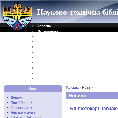
Науково-технічна біб
Головна
Фотогалерея
Контакти
Віртуальна довідка
Електронний каталог
Науковий архів
Каталог дисертацій
Рідкісні видання
Скановані книги
Читальня ONLINE
Відеоінструкція
Головна
» Новини
Меню
Новини
Новини
Про бібліотеку
Бібліотекарі навча
Користувачам
Нові надходження
Інформаційні ресурси