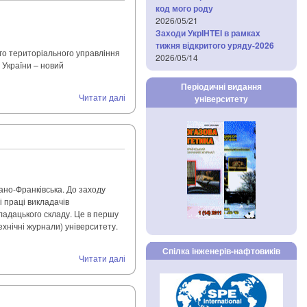
код мого роду
2026/05/21
Заходи УкрІНТЕІ в рамках
тижня відкритого уряду-2026
ого територіального управління
2026/05/14
 України – новий
Періодичні видання
Читати далі
університету
вано-Франківська. До заходу
 праці викладачів
ладацького складу. Це в першу
ехнічні журнали) університету.
Спілка інженерів-нафтовиків
Читати далі