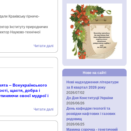
дали Краківську гірничо-
ректор Інституту природничих
ректор Науково-технічної
Читати далі
Нове на сайті
Нові надходження літератури
вята – Всеукраїнського
за IІ квартал 2026 року
сті, щастя, добра і
2026/07/02
упиняючи своєї мудрої і
До Дня Конституції України
2026/06/26
День кафедри геології та
Читати далі
розвідки нафтових і газових
родовищ
2026/06/25
Мамина сорочка - генетичний