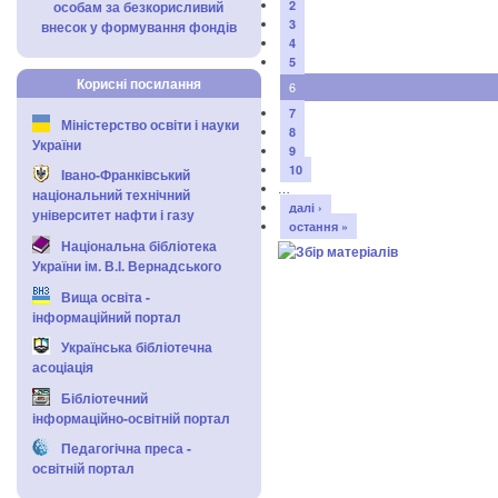
особам за безкорисливий
2
3
внесок у формування фондів
4
5
Корисні посилання
6
7
Міністерство освіти і науки
8
України
9
10
Івано-Франківський
…
національний технічний
далі ›
університет нафти і газу
остання »
Національна бібліотека
України ім. В.І. Вернадського
Вища освіта -
інформаційний портал
Українська бібліотечна
асоціація
Бібліотечний
інформаційно-освітній портал
Педагогічна преса -
освітній портал