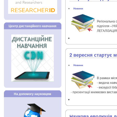
Новини
Регіональна 
Центр дистанційного навчання
підпілля «У
ЛЕГАЛІЗАЦІ
2 вересня стартує 
Новини
В рамках міс
- видача нав
- екскурсії б
- презентації книжкових вистав
На допомогу науковцям
Наукова еволюція д