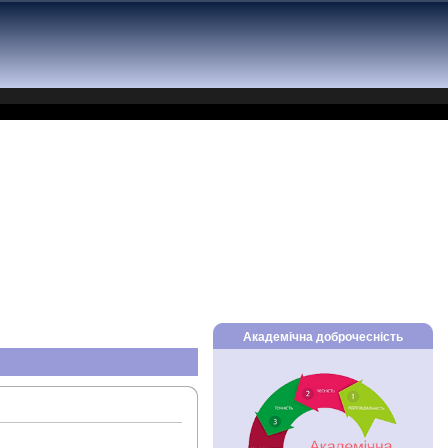
Академічна доброчесність