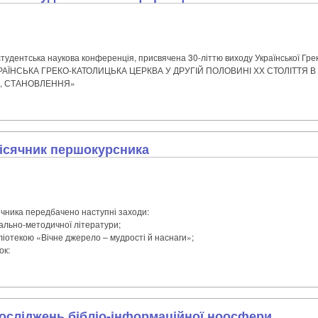
студентська наукова конференція, присвячена 30-літтю виходу Української Гре
КРАЇНСЬКА ГРЕКО-КАТОЛИЦЬКА ЦЕРКВА У ДРУГІЙ ПОЛОВИНІ ХХ СТОЛІТТЯ В У
Я, СТАНОВЛЕННЯ»
місячник першокурсника
ячника передбачено наступні заходи:
чально-методичної літератури;
ібліотекою «Вічне джерело – мудрості й наснаги»;
ок:
осліджень бібліо-інформаційної ноосфери