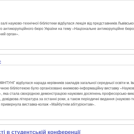
алі науково-технічної бібліотеки відбулася лекція від представників Львівськ
о антикорупційного бюро України на тему «Національне антикорупційне бюро
ий орган».
є
ІФНТУНГ відбулася нарада керівників закладів загальної середньої освіти м. І
ічною бібліотекою було організовано книжково-інформаційну виставку «Наукові
», яка стала своєрідною демонстрацією наукових досягнень професорсько-вик
, довідкова література за останні роки, а також періодичні видання (науково-т
и привернула виставка-колаж «Майбутнім абітурієнтам».
ті в студентській конференції