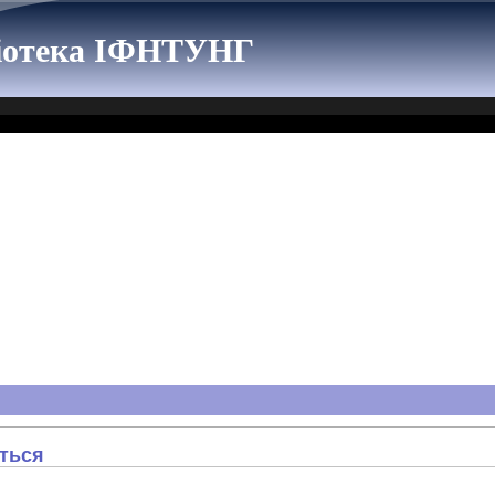
ліотека ІФНТУНГ
ються