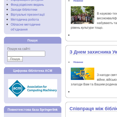
Новини
Фонд рідкісних видань
Заходи бібліотеки
В науково-тех
Віртуальні презентації
висококваліфі
Методична робота
набувають та
Обласне методичне
рівень культури тощо.
об’єднання
Пошук
Пошук на сайті:
З Днем захисника Ук
Новини
Цифрова бібліотека АСМ
З нагоди свят
війни, військ
злагоди Вам та Вашим родина
Співпраця між бібл
Повнотекстова база Springerlink