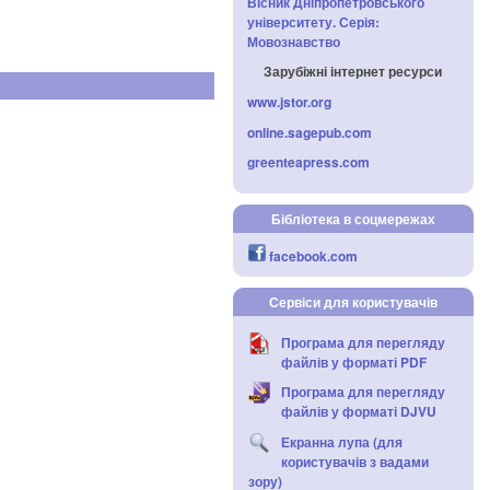
Вісник Дніпропетровського
університету. Серія:
Мовознавство
Зарубіжні інтернет ресурси
www.jstor.org
online.sagepub.com
greenteapress.com
Бібліотека в соцмережах
facebook.com
Сервіси для користувачів
Програма для перегляду
файлів у форматі PDF
Програма для перегляду
файлів у форматі DJVU
Екранна лупа (для
користувачів з вадами
зору)