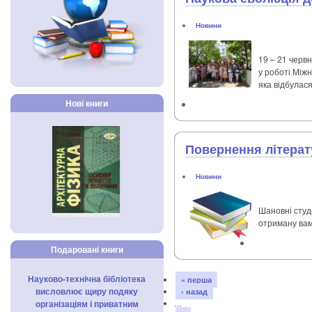
Новини
19 – 21 червн
у роботі Між
яка відбулася
Нові книги
Повернення літерат
Новини
Шановні студ
отриману вам
Подаровані книги
Науково-технічна бібліотека
« перша
висловлює щиру подяку
‹ назад
організаціям і приватним
…