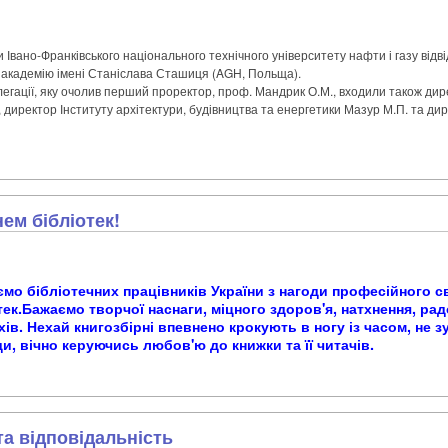
Івано-Франківського національного технічного університету нафти і газу відві
 академію імені Станіслава Сташиця (AGH, Польща).
легації, яку очолив перший проректор, проф. Мандрик О.М., входили також ди
, директор Інституту архітектури, будівництва та енергетики Мазур М.П. та ди
ем бібліотек!
мо бібліотечних працівників України з нагоди професійного с
тек.Бажаємо творчої наснаги, міцного здоров'я, натхнення, радо
хів. Нехай книгозбірні впевнено крокують в ногу із часом, не з
ди, вічно керуючись любов'ю до книжки та її читачів.
та відповідальність