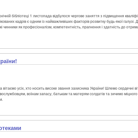
нічній бібліотеці 1 листопада відбулося чергове заняття з підвищення кваліфік
кованих кадрів є одним із найважливіших факторів розвитку будь-якої галузі.
кі чинники як професіоналізм, компетентність, прагнення і здатність до отри
раїни!
а вітаємо усіх, хто носить високе звання захисника України! Шлемо сердечні 
овослужбовцям, воїнам запасу, батькам та матерям солдатів та зичимо міцного
м.
іотеками