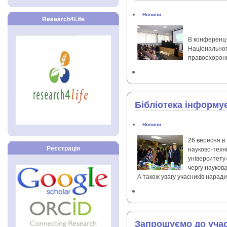
Новини
Research4Life
В конференц-з
Національног
правоохоронн
Бібліотека інформу
Новини
26 вересня в 
Реєстрація
науково-техн
університету
чергу наукова
А також увагу учасників нарад
Запрошуємо до учас