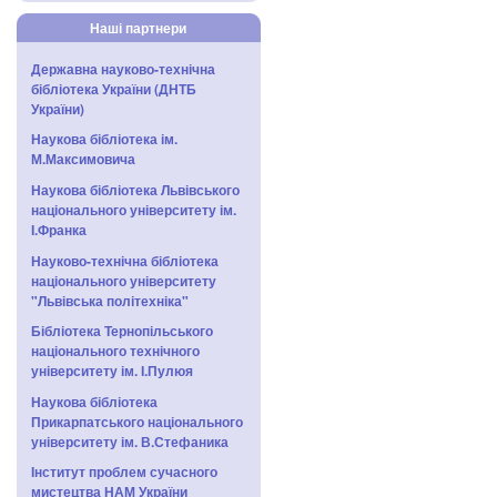
Наші партнери
Державна науково-технічна
бібліотека України (ДНТБ
України)
Наукова бібліотека ім.
М.Максимовича
Наукова бібліотека Львівського
національного університету ім.
І.Франка
Науково-технічна бібліотека
національного університету
"Львівська політехніка"
Бібліотека Тернопільського
національного технічного
університету ім. І.Пулюя
Наукова бібліотека
Прикарпатського національного
університету ім. В.Стефаника
Інститут проблем сучасного
мистецтва НАМ України