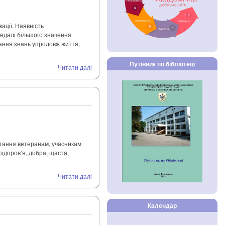
ації. Наявність
 Дедалі більшого значення
мання знань упродовж життя,
Путівник по бібліотеці
Читати далі
вітання ветеранам, учасникам
 здоров’я, добра, щастя,
Читати далі
Календар