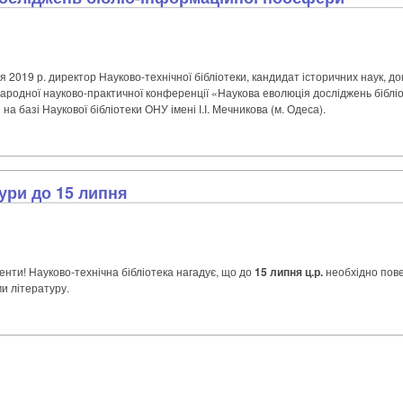
я 2019 р. директор Науково-технічної бібліотеки, кандидат історичних наук, д
народної науково-практичної конференції «Наукова еволюція досліджень бібл
 на базі Наукової бібліотеки ОНУ імені І.І. Мечникова (м. Одеса).
ури до 15 липня
енти! Науково-технічна бібліотека нагадує, що до
15 липня ц.р.
необхідно пов
и літературу.