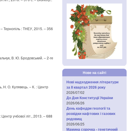
к. – Тернопіль : ТНЕУ, 2015. – 356
альчук, В. Ю. Бродовський. – 2-ге
Нове на сайті
Нові надходження літератури
ь, Н. О. Кулявець. – К. : Центр
за IІ квартал 2026 року
2026/07/02
До Дня Конституції України
2026/06/26
День кафедри геології та
розвідки нафтових і газових
 : Центр учбової літ., 2013. – 688
родовищ
2026/06/25
Мамина сорочка - генетичний