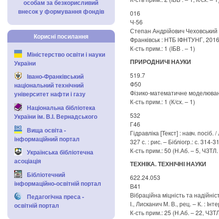
особам за безкорисливий
внесок у формування фондів
016
Ч-56
Степан Андрійович Чеховський [Тек
Корисні посилання
Франківськ : НТБ ІФНТУНГ, 2016. 
К-сть прим.: 1 (ІБВ . – 1)
Міністерство освіти і науки
ПРИРОДНИЧІ НАУКИ
України
519.7
Івано-Франківський
Ф50
національний технічний
Фізико-математичне моделювання т
університет нафти і газу
К-сть прим.: 1 (К/сх. – 1)
Національна бібліотека
532
України ім. В.І. Вернадського
Г46
Вища освіта -
Гідравліка [Текст] : навч. посіб. 
інформаційний портал
327 с. : рис. – Бібліогр.: с. 314-3
К-сть прим.: 50 (Н.Аб. – 5, ЧЗТЛ. 
Українська бібліотечна
асоціація
ТЕХНІКА. ТЕХНІЧНІ НАУКИ
Бібліотечний
622.24.053
інформаційно-освітній портал
В41
Вібраційна міцність та надійність
Педагогічна преса -
І., Лисканич М. В., рец. – К. : Інт
освітній портал
К-сть прим.: 25 (Н.Аб. – 22, ЧЗТЛ.