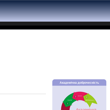
Академічна доброчесність