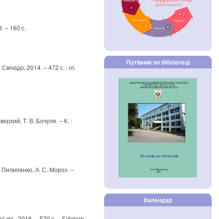
. – 160 с.
Путівник по бібліотеці
Свічадо, 2014. – 472 с. : іл.
ерхий, Т. В. Бочуля. – К. :
М. Пилипенко, А. С. Мороз. –
Календар
 літ., 2016. – 570 с. – Бібліогр.: