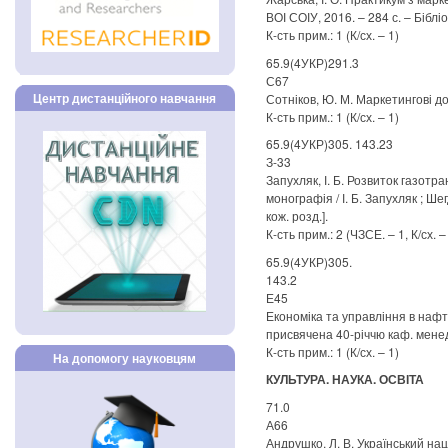
ВОІ СОІУ, 2016. – 284 с. – Бібліо
К-сть прим.: 1 (К/сх. – 1)
65.9(4УКР)291.3
С67
Центр дистанційного навчання
Сотніков, Ю. М. Маркетингові дос
К-сть прим.: 1 (К/сх. – 1)
65.9(4УКР)305. 143.23
З-33
Запухляк, І. Б. Розвиток газотр
монографія / І. Б. Запухляк ; Шегд
кож. розд.].
К-сть прим.: 2 (ЧЗСЕ. – 1, К/сх. –
65.9(4УКР)305.
143.2
Е45
Економіка та управління в нафто
присвячена 40-річчю каф. менедж
К-сть прим.: 1 (К/сх. – 1)
На допомогу науковцям
КУЛЬТУРА. НАУКА. ОСВІТА
71.0
А66
Андрушко, Л. В. Український нац