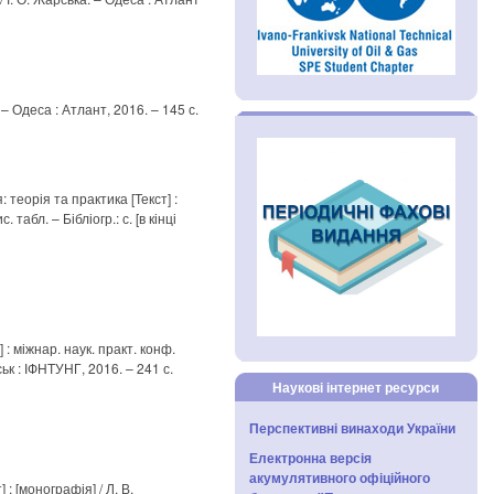
– Одеса : Атлант, 2016. – 145 с.
теорія та практика [Текст] :
 табл. – Бібліогр.: с. [в кінці
: міжнар. наук. практ. конф.
ьк : ІФНТУНГ, 2016. – 241 с.
Наукові інтернет ресурси
Перспективні винаходи України
Електронна версія
акумулятивного офіційного
: [монографія] / Л. В.