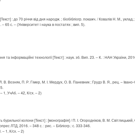
ст] : до 70 річчя від дня народж. ; біобібліогр. покажч. / Ковалів Н. М., уклад.;
– 65 с. – (Університет і наука в постатях ; вип. 5).
а інформаційні технології [Текст] : наук. зб. Вип. 23. – К. : НАН України, 2016.
/ Л. В. Возняк, П. Р. Гімер, М. І. Мердух, О. В. Паневник ; Грудз В. Я., рец. – Іван
15.
– 1, УчАб. – 42, К/сх. – 2)
 бурильної колони [Текст] : [монографія] / П. І. Огородніков, В. М. Світлицький, О. 
ерпрес ЛТД, 2016. – 348 с. : рис. – Бібліогр.: с. 333-346.
 – 1, К/сх. – 2)