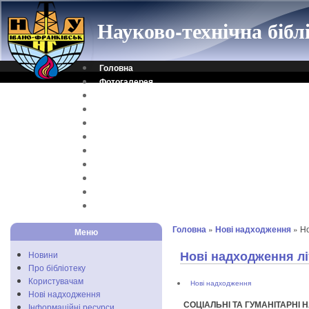
Науково-технічна біб
Головна
Фотогалерея
Контакти
Віртуальна довідка
Електронний каталог
Науковий архів
Каталог дисертацій
Рідкісні видання
Скановані книги
Читальня ONLINE
Відеоінструкція
Головна
»
Нові надходження
» Но
Меню
Нові надходження лі
Новини
Про бібліотеку
Користувачам
Нові надходження
Нові надходження
СОЦІАЛЬНІ ТА ГУМАНІТАРНІ 
Інформаційні ресурси