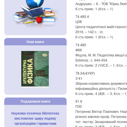
Андрушко. – К. : ТОВ "Юрка Любче
К-сть прим.: 1 (К/сх. – 1)
74.480.4
Ц38
Центр педагогічної майстерності 
2016. – 142 с. : іл.
К-сть прим.: 1 (К/сх. – 1)
Нові книги
74.480
Ф66
Фіцула, М. М. Педагогіка вищої шк
Бібліогр.: с. 444-454.
К-сть прим.: 2 (ЧЗСЕ. – 1, К/сх. –
78.34(4УКР)
З-41
Збірник нормативних документів 
інформаційна діяльність / Пилип 
К-сть прим.: 4 (ІБВ . – 3, К/сх. – 1
Подаровані книги
91.9
П30
Петренко Віктор Павлович. Наук
Науково-технічна бібліотека
річного ювілею проф. Петренка В. 
висловлює щиру подяку
тит. листку: Зачарований пісне
організаціям і приватним
К-сть прим.: 2 (ІБВ . – 1, К/сх. – 1