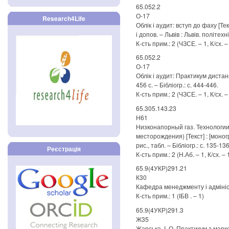
65.052.2
О-17
Research4Life
Облік і аудит: вступ до фаху [Текст
і допов. – Львів : Львів. політехні
К-сть прим.: 2 (ЧЗСЕ. – 1, К/сх. –
65.052.2
О-17
Облік і аудит: Практикум дистанцій
456 с. – Бібліогр.: с. 444-446.
К-сть прим.: 2 (ЧЗСЕ. – 1, К/сх. –
65.305.143.23
Н61
Низконапорный газ. Технологи
месторождения) [Текст] : [моногр
рис., табл. – Бібліогр.: с. 135-136
Реєстрація
К-сть прим.: 2 (Н.Аб. – 1, К/сх. – 
65.9(4УКР)291.21
К30
Кафедра менеджменту і адміністру
К-сть прим.: 1 (ІБВ . – 1)
65.9(4УКР)291.3
Ж35
Жарська, І. О. Практикум з марке