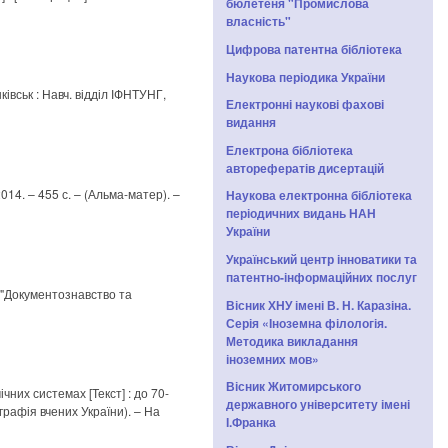
бюлетеня "Промислова
власність"
Цифрова патентна бібліотека
Наукова періодика України
нківськ : Навч. відділ ІФНТУНГ,
Електронні наукові фахові
видання
Електрона бібліотека
авторефератів дисертацій
 2014. – 455 с. – (Альма-матер). –
Наукова електронна бібліотека
періодичних видань НАН
України
Український центр інноватики та
патентно-інформаційних послуг
. "Документознавство та
Вісник ХНУ імені В. Н. Каразіна.
Серія «Іноземна філологія.
Методика викладання
іноземних мов»
Вісник Житомирського
них системах [Текст] : до 70-
державного університету імені
іографія вчених України). – На
І.Франка