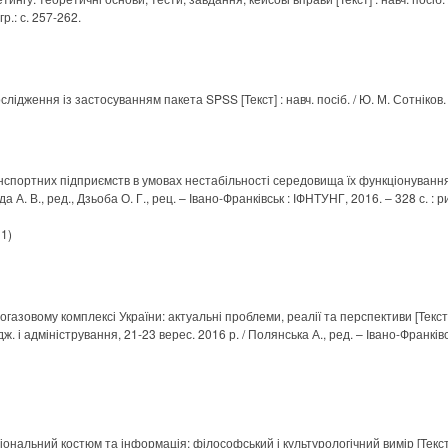
гр.: с. 257-262.
лідження із застосуванням пакета SPSS [Текст] : навч. посіб. / Ю. М. Сотніков. 
анспортних підприємств в умовах нестабільності середовища їх функціонування: 
а А. В., ред., Дзьоба О. Г., рец. – Івано-Франківськ : ІФНТУНГ, 2016. – 328 с. : рис.
 1)
газовому комплексі України: актуальні проблеми, реалії та перспективи [Текст] 
. і адміністрування, 21-23 верес. 2016 р. / Полянська А., ред. – Івано-Франківс
іональний костюм та інформація: філософський і культурологічний вимір [Текст] 