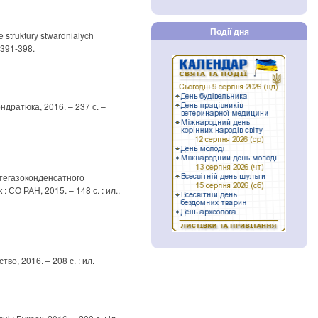
Події дня
 struktury stwardnialych
. 391-398.
ондратюка, 2016. – 237 с. –
тегазоконденсатного
: СО РАН, 2015. – 148 с. : ил.,
о, 2016. – 208 с. : ил.