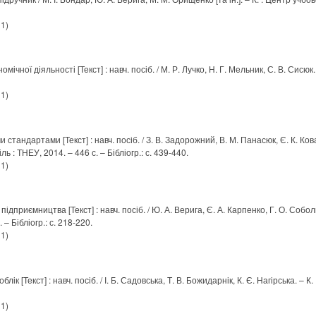
 1)
мічної діяльності [Текст] : навч. посіб. / М. Р. Лучко, Н. Г. Мельник, С. В. Сисю
 1)
и стандартами [Текст] : навч. посіб. / З. В. Задорожний, В. М. Панасюк, Є. К. Ков
ль : ТНЕУ, 2014. – 446 с. – Бібліогр.: с. 439-440.
 1)
о підприємництва [Текст] : навч. посіб. / Ю. А. Верига, Є. А. Карпенко, Г. О. Собол
. – Бібліогр.: с. 218-220.
 1)
лік [Текст] : навч. посіб. / І. Б. Садовська, Т. В. Божидарнік, К. Є. Нагірська. – К.
 1)