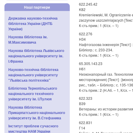
622.245.42
Наші партнери
K82
Kremieniewski, M. Ograniczenie e
Державна науково-технічна
zaczynow uszczelniajacych [Текст] 
бібліотека України (ДНТБ
К-сть прим.: 1 (К/сх. – 1)
України)
622.276
Наукова бібліотека ім.
Н34
М.Максимовича
Нафтогазова інженерія [Текст] : 
Бібліогр.: с. 233-234.
Наукова бібліотека Львівського
К-сть прим.: 1 (К/сх. – 1)
національного університету ім.
І.Франка
65.305.143.23
Н61
Науково-технічна бібліотека
Низконапорный газ. Технологи
національного університету
месторождения) [Текст] : [моногр
"Львівська політехніка"
рис., табл. – Бібліогр.: с. 135-136
Бібліотека Тернопільського
К-сть прим.: 2 (Н.Аб. – 1, К/сх. – 
національного технічного
622.323
університету ім. І.Пулюя
В39
Наукова бібліотека
Ветераны: из истории развития 
Прикарпатського національного
К-сть прим.: 1 (К/сх. – 1)
університету ім. В.Стефаника
622.831
Інститут проблем сучасного
Г14
мистецтва НАМ України