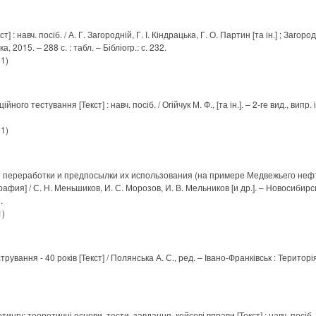
] : навч. посіб. / А. Г. Загородній, Г. І. Кіндрацька, Г. О. Партин [та ін.] ; Загород
ка, 2015. – 288 с. : табл. – Бібліогр.: с. 232.
 1)
ного тестування [Текст] : навч. посіб. / Огійчук М. Ф., [та ін.]. – 2-ге вид., випр. 
 1)
и переработки и предпосылки их использования (на примере Медвежьего неф
афия] / С. Н. Меньшиков, И. С. Морозов, И. В. Мельников [и др.]. – Новосибирск 
.
1)
вання - 40 років [Текст] / Полянська А. С., ред. – Івано-Франківськ : Територія Д
тингу: теоретичні основи, тести, завдання, кейсові вправи [Текст] : навч. посіб. 