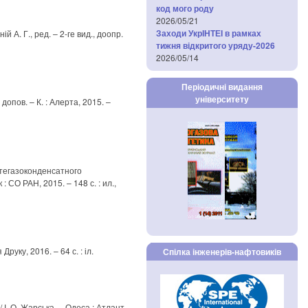
код мого роду
2026/05/21
Заходи УкрІНТЕІ в рамках
ній А. Г., ред. – 2-ге вид., доопр.
тижня відкритого уряду-2026
2026/05/14
Періодичні видання
університету
і допов. – К. : Алерта, 2015. –
тегазоконденсатного
: СО РАН, 2015. – 148 с. : ил.,
руку, 2016. – 64 с. : іл.
Спілка інженерів-нафтовиків
/ І. О. Жарська. – Одеса : Атлант