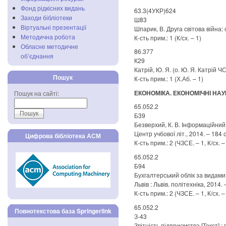
Фонд рідкісних видань
63.3(4УКР)624
Заходи бібліотеки
Ш83
Віртуальні презентації
Шпарик, В. Друга світова війна: 
Методична робота
К-сть прим.: 1 (К/сх. – 1)
Обласне методичне
86.377
об’єднання
К29
Катрій, Ю. Я. (о. Ю. Я. Катрій ЧСВ
Пошук
К-сть прим.: 1 (Х.Аб. – 1)
ЕКОНОМІКА. ЕКОНОМІЧНІ НАУ
Пошук на сайті:
65.052.2
Б39
Безверхий, К. В. Інформаційний ко
Центр учбової літ., 2014. – 184 с.
Цифрова бібліотека АСМ
К-сть прим.: 2 (ЧЗСЕ. – 1, К/сх. –
65.052.2
Б94
Бухгалтерський облік за видами ек
Львів : Львів. політехніка, 2014. –
К-сть прим.: 2 (ЧЗСЕ. – 1, К/сх. –
65.052.2
Повнотекстова база Springerlink
З-43
Звітність підприємства [Текст] : п