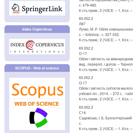
с. 479-482.
К-сть прим.: 2 (ЧЗСЕ. – 1, К/сх. –
65.052.2
Л87
Index Copernicus
Лучко, М. Р. Облік зовнішньоеконо
с. – Бібліогр.: с. 327-332.
К-сть прим.: 2 (ЧЗСЕ. – 1, К/сх. –
65.052.2
О-17
Облік і звітність за міжнародним
вид., перероб. і допов. – Тернопі
SCOPUS - Web of science
К-сть прим.: 2 (ЧЗСЕ. – 1, К/сх. –
65.052.2
О-17
Облік і звітність суб'єктів малог
учбової літ., 2014. – 272 с. : табл
К-сть прим.: 2 (ЧЗСЕ. – 1, К/сх. –
65.052.2
С14
Садовська, І. Б. Бухгалтерський об
с.
К-сть прим.: 2 (ЧЗСЕ. – 1, К/сх. –