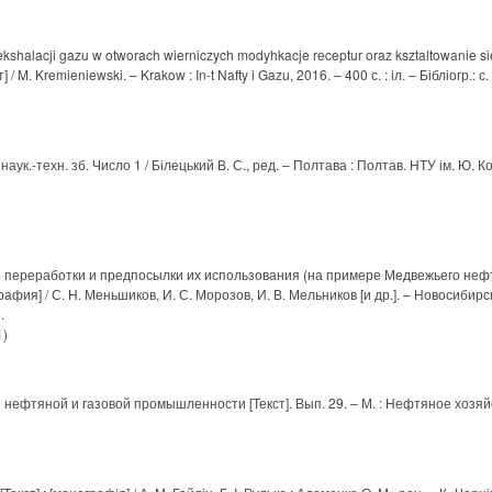
kshalacji gazu w otworach wierniczych modyhkacje receptur oraz ksztaltowanie sie
/ M. Kremieniewski. – Krakow : In-t Nafty i Gazu, 2016. – 400 с. : іл. – Бібліогр.: с
наук.-техн. зб. Число 1 / Білецький В. С., ред. – Полтава : Полтав. НТУ ім. Ю. К
и переработки и предпосылки их использования (на примере Медвежьего неф
афия] / С. Н. Меньшиков, И. С. Морозов, И. В. Мельников [и др.]. – Новосибирск 
.
1)
нефтяной и газовой промышленности [Текст]. Вып. 29. – М. : Нефтяное хозяйств