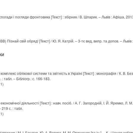
спогади і погляди фронтовика [Текст] : збірник / В. Шпарик. – Львів : Афіша, 2013
В) Пізнай свій обряд! [Текст] / Ю. Я. Катрій. – 3-тє вид, випр. та допов. – Львів : 
КИ
мплекс облікової системи та звітність в Україні [Текст] : монографія / К. В. Безв
 : табл. – Бібліогр.: с. 166-183.
 1)
ономічної діяльності [Текст] : навч. посіб. / А. Г. Загородній, І. Й. Яремко, Л. 
 219 с. : табл.
 1)
ідручник / М. І. Бондар, Ю. А. Верига, М. М. Орищенко [та ін.]. – К. : Центр учбової