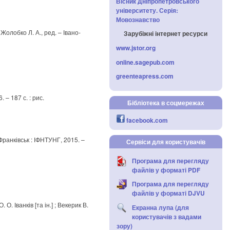
Вісник Дніпропетровського
університету. Серія:
Мовознавство
 Жолобко Л. А., ред. – Івано-
Зарубіжні інтернет ресурси
www.jstor.org
online.sagepub.com
greenteapress.com
 – 187 с. : рис.
Бібліотека в соцмережах
facebook.com
о-Франківськ : ІФНТУНГ, 2015. –
Сервіси для користувачів
Програма для перегляду
файлів у форматі PDF
Програма для перегляду
файлів у форматі DJVU
О. Іванків [та ін.] ; Векерик В.
Екранна лупа (для
користувачів з вадами
зору)