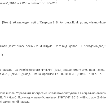
нка", 2016. – 212 с. – Бібліогр.: с. 177-210.
[Текст] : зб. газ.-журн. публ. / Сверида Б. В., Антонюк В. М., уклад. – Івано-Фра
оли [Текст] : навч. посіб. / М. М. Фіцула. – 2-ге вид., допов. – К. : Академвидав,
 1)
науково-технічної бібліотеки ІФНТУНГ [Текст] : на допомогу студ.-практ. спец
Я. А., Цок Л. В., уклад. – Івано-Франківськ : НТБ ІФНТУНГ, 2016. – 180 с. : іл.
)
ова школа: Управління процесами інтелектокористування в соціально-економіч
П. / Кісь С. Я., уклад. – Івано-Франківськ : ІФНТУНГ, 2016. – 88 с. : іл. – (Бібл
ю і захоплений наукою.
)