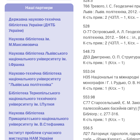
528.5
Т66 Тревого, І. С. Геодезичні при
Наші партнери
Львів : Львів. політехніка, 2012. –
К-сть прим.: 2 (ЧЗТЛ. – 1, К/сх. – 
Державна науково-технічна
бібліотека України (ДНТБ
528
України)
О-77 Островський, А. Л. Геодезія [
політехніка, 2012. – 564 с. : іл., 
Наукова бібліотека ім.
К-сть прим.: 2 (ЧЗТЛ. – 1, К/сх. – 
М.Максимовича
548.73
Наукова бібліотека Львівського
Д53 Дмитренко, О. П. Структура ма
національного університету ім.
К-сть прим.: 1 (К/сх. – 1)
І.Франка
553.04
Науково-технічна бібліотека
Н35 Національні та міжнародні с
національного університету
монографія / Г. І. Рудько, О. В. Н
"Львівська політехніка"
К-сть прим.: 1 (К/сх. – 1)
Бібліотека Тернопільського
553.98
національного технічного
С77 Старосельський, Є. М. Зак
університету ім. І.Пулюя
палеозойських басейнів світу) [Те
Наукова бібліотека
Бібліогр.: с. 277-316.
Прикарпатського національного
К-сть прим.: 1 (К/сх. – 1)
університету ім. В.Стефаника
556.5
Інститут проблем сучасного
Л27 Латориця: гідрологія, гідромо
мистецтва НАМ України
табл. – (Річки Карпат). – Бібліогр