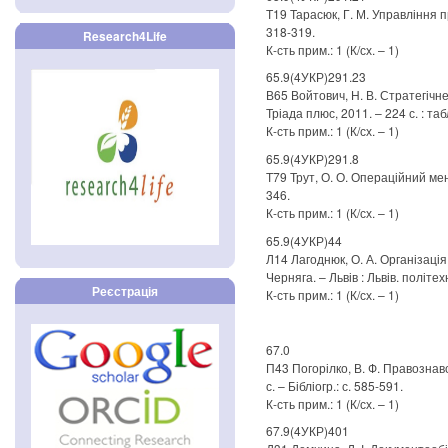
Т19 Тарасюк, Г. М. Управління прое
318-319.
Research4Life
К-сть прим.: 1 (К/сх. – 1)
65.9(4УКР)291.23
В65 Войтович, Н. В. Стратегічне
Тріада плюс, 2011. – 224 с. : табл
К-сть прим.: 1 (К/сх. – 1)
65.9(4УКР)291.8
Т79 Трут, О. О. Операційний менед
346.
К-сть прим.: 1 (К/сх. – 1)
65.9(4УКР)44
Л14 Лагоднюк, О. А. Організація
Черняга. – Львів : Львів. політехн
Реєстрація
К-сть прим.: 1 (К/сх. – 1)
67.0
П43 Погорілко, В. Ф. Правознавств
с. – Бібліогр.: с. 585-591.
К-сть прим.: 1 (К/сх. – 1)
67.9(4УКР)401