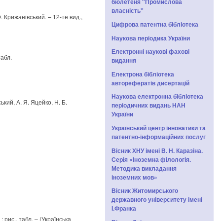
бюлетеня "Промислова
власність"
Ф. Крижанівський. – 12-те вид.,
Цифрова патентна бібліотека
Наукова періодика України
Електронні наукові фахові
табл.
видання
Електрона бібліотека
авторефератів дисертацій
Наукова електронна бібліотека
ький, А. Я. Яцейко, Н. Б.
періодичних видань НАН
України
Український центр інноватики та
патентно-інформаційних послуг
Вісник ХНУ імені В. Н. Каразіна.
Серія «Іноземна філологія.
Методика викладання
іноземних мов»
Вісник Житомирського
державного університету імені
І.Франка
: рис., табл. – (Українська