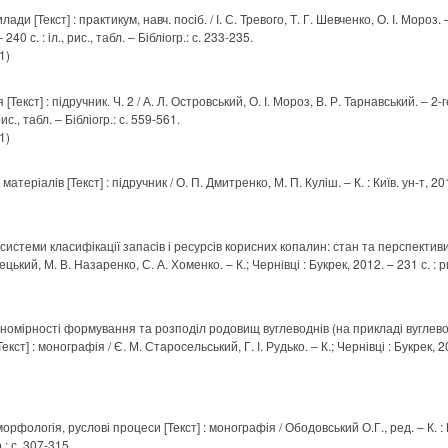
лади [Текст] : практикум, навч. посіб. / І. С. Тревого, Т. Г. Шевченко, О. І. Мороз.
 240 с. : іл., рис., табл. – Бібліогр.: с. 233-235.
1)
Текст] : підручник. Ч. 2 / А. Л. Островський, О. І. Мороз, В. Р. Тарнавський. – 2-ге
рис., табл. – Бібліогр.: с. 559-561.
1)
теріалів [Текст] : підручник / О. П. Дмитренко, М. П. Куліш. – К. : Київ. ун-т, 2012
истеми класифікації запасів і ресурсів корисних копалин: стан та перспективи г
ецький, М. В. Назаренко, С. А. Хоменко. – К.; Чернівці : Букрек, 2012. – 231 с. : ри
ономірності формування та розподіл родовищ вуглеводнів (на прикладі вуглев
кст] : монографія / Є. М. Старосельський, Г. І. Рудько. – К.; Чернівці : Букрек, 201
рфологія, руслові процеси [Текст] : монографія / Ободовський О.Г., ред. – К. : Киї
.: с. 307-315.