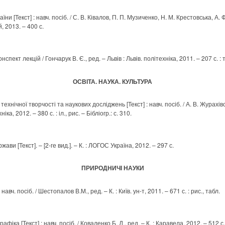
и [Текст] : навч. посіб. / С. В. Ківалов, П. П. Музиченко, Н. М. Крестовська, А. 
, 2013. – 400 с.
нспект лекцій / Гончарук В. Є., ред. – Львів : Львів. політехніка, 2011. – 207 с. : 
ОСВІТА. НАУКА. КУЛЬТУРА
ехнічної творчості та наукових досліджень [Текст] : навч. посіб. / А. В. Журахівс
іка, 2012. – 380 с. : іл., рис. – Бібліогр.: с. 310.
ави [Текст]. – [2-ге вид.]. – К. : ЛОГОС Україна, 2012. – 297 с.
ПРИРОДНИЧІ НАУКИ
навч. посіб. / Шестопалов В.М., ред. – К. : Київ. ун-т, 2011. – 671 с. : рис., табл.
фіка [Текст] : навч. посіб. / Коваленко Б. Д., ред. – К. : Каравела, 2012. – 512 с. 