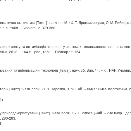
атична статистика [Текст] : навч. посіб. / Х. Т. Дрогомирецька, О. М. Рибицька, О
 : іл., табл. – Бібліогр.: с. 379-380.
сперименту та оптимізація вирішень у системах теплогазопостачання та вентиляц
ніка, 2012. – 164 с. : рис., табл. – Бібліогр.: с. 154.
ня та інформаційні технології [Текст] : наук. зб. Вип. 14. – К. : НАН України, 2
ій [Текст] : навч. посіб. / І. Л. Перович, В. М. Сай. – Львів : Львів. політехніка, 20
1)
 природокористуванні [Текст] : навч. посіб. / Б. І. Волосецький. – 2-ге випр. і допо
с. 280-283.
1)