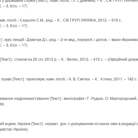
у державній службі [Текст] : навч. посіб. / Л. І. Демчина. – К. : СІК ГРУП УКРАЇНА
 – 3, К/сх. – 17)
вч. посіб. / Серьогін С.М., ред. – К. : СІК ГРУП УКРАЇНА, 2012. – 519 с.
 – 3, К/сх. – 17)
 курс лекцій / Дзвінчук Д.І., ред. – 2-ге вид., перероб. і допов. – Івано-Франківс
 – 3, К/сх. – 17)
екст] : станом на 20 січ. 2012 р. – К. : Велес, 2012. – 415 с. – (Офіційний доку
аво [Текст] : практикум, навч. посіб. / А. В. Смітюх. – К. : Істина, 2011. – 182 с. 
ання надрокористування [Текст] : монографія / Г. Рудько, О. Миргородський, М.
абл.
кодекс України [Текст] : нормат. док. з урахуванням останніх змін в редакції 
давство України).