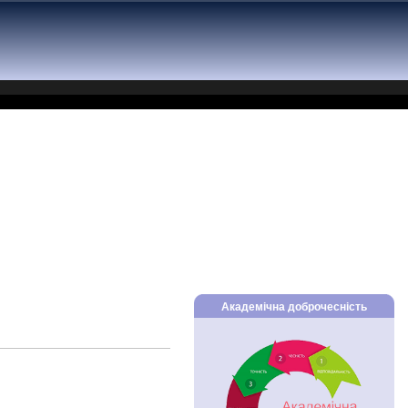
Академічна доброчесність