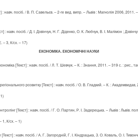
: навч. посіб. / В. П. Савельєв. – 2-ге вид. випр. – Львів : Магнолія 2006, 2011. – 
: навч. посіб. / Д. І. Дзвінчук, Н. Г. Діденко, О. К. Любчук, В. І. Малімон ; Дзвінчук
 – 3, К/сх. – 17)
ЕКОНОМІКА. ЕКОНОМІЧНІ НАУКИ
оміка [Текст] : навч. посіб. / Л. Т. Шевчук. – К. : Знання, 2011. – 319 с. : рис., та
іонального розвитку [Текст] : навч. посіб. / О. В. Гладкий. – К. : Академвидав, 20
 1)
олінг [Текст] : навч. посіб. / Г. О. Партин, Р. І. Задерецька. – Львів : Львів. полі
 1, К/сх. – 1)
екст] : навч. посіб. / А. Г. Загородній, Г. І. Кіндрацька, З. О. Коваль, О. І. Тивончу