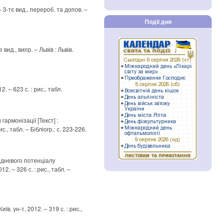
 – 3-тє вид., перероб. та допов. –
Події дня
 вид., випр. – Львів : Львів.
. – 623 с. : рис., табл.
армонізації [Текст] :
с., табл. – Бібліогр.: с. 223-226.
одневого потенціалу
2. – 326 с. : рис., табл. –
в. ун-т, 2012. – 319 с. : рис.,