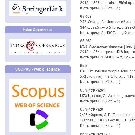
2012. – 328 с. : табл. – Бібліогр.:
К-сть прим.: 1 (К/сх. – 1)
65.053
Х76 Хома, І. Б. Фінансовий аналіз 
344 с. : табл. – Бібліогр.: с. 299-
Index Copernicus
К-сть прим.: 2 (ЧЗСЕ. – 1, К/сх. –
65.268
М58 Міжнародні фінанси [Текст] : н
2013. – 364 с. : рис. – Бібліогр.: с
К-сть прим.: 3 (ЧЗСЕ. – 2, К/сх. –
65.5
SCOPUS - Web of science
Е45 Економічна теорія. Міжнародн
ХХI століття). – Бібліогр.: с. 143.
К-сть прим.: 1 (К/сх. – 1)
65.9(4УКР)261
Н73 Новіков, С. Мале підприємницт
К-сть прим.: 1 (К/сх. – 1)
65.9(4УКР)28
Ж35 Жарова, Л. В. Екологічне пі
Жарова, Є. Ю. Какутич, Є. В. Хлоб
К-сть прим.: 1 (К/сх. – 1)
65.9(4УКР)291.21