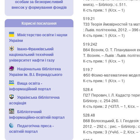
особам за безкорисливий
книга). – Бібліогр.: с. 511.
внесок у формування фондів
К-сть прим.: 1 (К/сх. – 1)
519.21
Корисні посилання
Т33 Теорія ймовірностей та матем
: Львів. політехніка, 2012. – 396 с.
Міністерство освіти і науки
К-сть прим.: 1 (К/сх. – 1)
України
519.242
Івано-Франківський
В64 Возняк, О. Т. Планування ек
національний технічний
Т. Возняк. – Львів : Львів. політех
університет нафти і газу
К-сть прим.: 1 (К/сх. – 1)
Національна бібліотека
519.7
України ім. В.І. Вернадського
Ф50 Фізико-математичне моделюван
К-сть прим.: 1 (К/сх. – 1)
Вища освіта -
інформаційний портал
528.4
П27 Перович, І. Л. Кадастр територ
Українська бібліотечна
Бібліогр.: с. 254-260.
асоціація
К-сть прим.: 2 (ЧЗТЛ. – 1, К/сх. – 
Бібліотечний
528.48
інформаційно-освітній портал
В68 Волосецький, Б. І. Геодезія у
Педагогічна преса -
2012. – 292 с. : рис. – Бібліогр.: 
освітній портал
К-сть прим.: 3 (УчАб. – 2, К/сх. – 