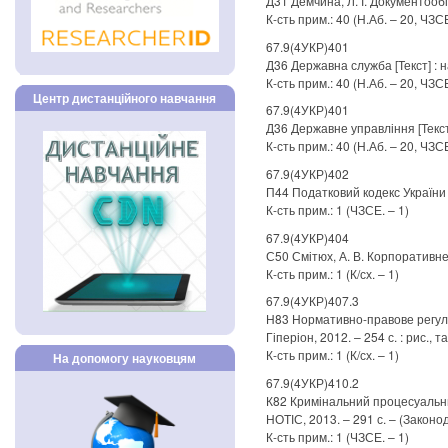
Д31 Демчина, Л. І. Документообіг 
К-сть прим.: 40 (Н.Аб. – 20, ЧЗСЕ.
67.9(4УКР)401
Д36 Державна служба [Текст] : на
К-сть прим.: 40 (Н.Аб. – 20, ЧЗСЕ.
Центр дистанційного навчання
67.9(4УКР)401
Д36 Державне управління [Текст] :
К-сть прим.: 40 (Н.Аб. – 20, ЧЗСЕ.
67.9(4УКР)402
П44 Податковий кодекс України [Т
К-сть прим.: 1 (ЧЗСЕ. – 1)
67.9(4УКР)404
С50 Смітюх, А. В. Корпоративне пр
К-сть прим.: 1 (К/сх. – 1)
67.9(4УКР)407.3
Н83 Нормативно-правове регулюв
Гіперіон, 2012. – 254 с. : рис., т
К-сть прим.: 1 (К/сх. – 1)
На допомогу науковцям
67.9(4УКР)410.2
К82 Кримінальний процесуальний 
НОТІС, 2013. – 291 с. – (Законо
К-сть прим.: 1 (ЧЗСЕ. – 1)