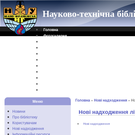
Науково-технічна біб
Головна
Фотогалерея
Контакти
Віртуальна довідка
Електронний каталог
Науковий архів
Каталог дисертацій
Рідкісні видання
Скановані книги
Читальня ONLINE
Відеоінструкція
Головна
»
Нові надходження
» Но
Меню
Нові надходження лі
Новини
Про бібліотеку
Користувачам
Нові надходження
Нові надходження
Інформаційні ресурси