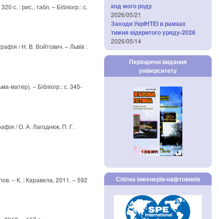
код мого роду
0 с. : рис., табл. – Бібліогр.: с.
2026/05/21
Заходи УкрІНТЕІ в рамках
тижня відкритого уряду-2026
2026/05/14
афія / Н. В. Войтович. – Львів :
Періодичні видання
університету
ма-матер). – Бібліогр.: с. 345-
фія / О. А. Лагоднюк, П. Г.
Спілка інженерів-нафтовиків
пов. – К. : Каравела, 2011. – 592