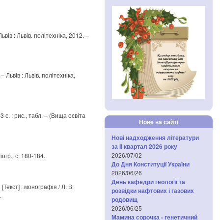
Львів : Львів. політехніка, 2012. –
 – Львів : Львів. політехніка,
 с. : рис., табл. – (Вища освіта
Нове на сайті
Нові надходження літератури
за IІ квартал 2026 року
2026/07/02
огр.: с. 180-184.
До Дня Конституції України
2026/06/26
День кафедри геології та
Текст] : монографія / Л. В.
розвідки нафтових і газових
.
родовищ
2026/06/25
Мамина сорочка - генетичний