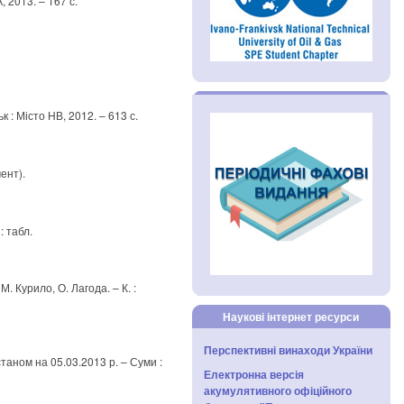
, 2013. – 167 с.
ьк : Місто НВ, 2012. – 613 с.
мент).
: табл.
 Курило, О. Лагода. – К. :
Наукові інтернет ресурси
Перспективні винаходи України
станом на 05.03.2013 р. – Суми :
Електронна версія
акумулятивного офіційного