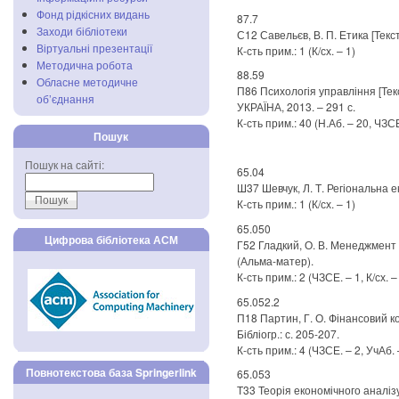
Фонд рідкісних видань
87.7
Заходи бібліотеки
С12 Савельєв, В. П. Етика [Текст] 
Віртуальні презентації
К-сть прим.: 1 (К/сх. – 1)
Методична робота
88.59
Обласне методичне
П86 Психологія управління [Текст] 
об’єднання
УКРАЇНА, 2013. – 291 с.
К-сть прим.: 40 (Н.Аб. – 20, ЧЗСЕ.
Пошук
Пошук на сайті:
65.04
Ш37 Шевчук, Л. Т. Регіональна екон
К-сть прим.: 1 (К/сх. – 1)
65.050
Цифрова бібліотека АСМ
Г52 Гладкий, О. В. Менеджмент рег
(Альма-матер).
К-сть прим.: 2 (ЧЗСЕ. – 1, К/сх. –
65.052.2
П18 Партин, Г. О. Фінансовий контр
Бібліогр.: с. 205-207.
К-сть прим.: 4 (ЧЗСЕ. – 2, УчАб. –
Повнотекстова база Springerlink
65.053
Т33 Теорія економічного аналізу [Т