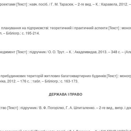
ктами [Текст] : навч. посіб. / Г. М. Тарасюк. – 2-ге вид. – К. : Каравела, 2012. – 32
 планування на підприємстві: теоретичний і практичний аспекти [Текст] : моногр
. – Бібліогр.: с. 195-214.
жмент [Текст] : підручник / О. О. Трут. – К. : Академвидав, 2013. – 348 с. – (Аль
 прибудинкових територій житлових багатоквартирних будинків [Текст] : моногра
іка, 2012. – 176 с. : табл. – Бібліогр.: с. 163-173.
ДЕРЖАВА І ПРАВО
о [Текст] : підручник / В. Ф. Погорілко, Г. А. Шпиталенко. – 2-ге вид., випр. і до