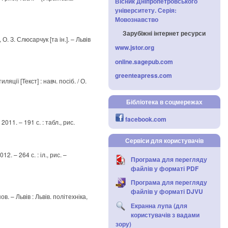
Вісник Дніпропетровського
університету. Серія:
Мовознавство
Зарубіжні інтернет ресурси
. З. Слюсарчук [та ін.]. – Львів
www.jstor.org
online.sagepub.com
greenteapress.com
ії [Текст] : навч. посіб. / О.
Бібліотека в соцмережах
facebook.com
011. – 191 с. : табл., рис.
Сервіси для користувачів
12. – 264 с. : іл., рис. –
Програма для перегляду
файлів у форматі PDF
Програма для перегляду
файлів у форматі DJVU
в. – Львів : Львів. політехніка,
Екранна лупа (для
користувачів з вадами
зору)