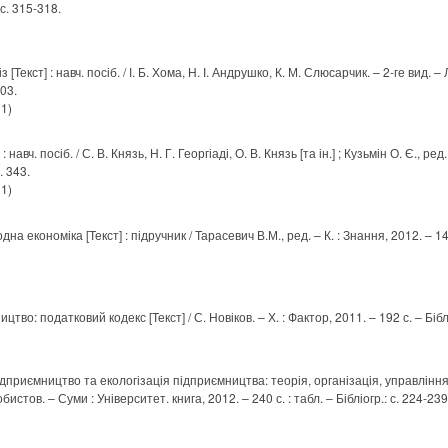
 с. 315-318.
[Текст] : навч. посіб. / І. Б. Хома, Н. І. Андрушко, К. М. Слюсарчик. – 2-ге вид. – 
303.
 1)
авч. посіб. / С. В. Князь, Н. Г. Георгіаді, О. В. Князь [та ін.] ; Кузьмін О. Є., ред.
. 343.
 1)
а економіка [Текст] : підручник / Тарасевич В.М., ред. – К. : Знання, 2012. – 143
во: податковий кодекс [Текст] / С. Новіков. – Х. : Фактор, 2011. – 192 с. – Біблі
дприємництво та екологізація підприємництва: теорія, організація, управління [
истов. – Суми : Університет. книга, 2012. – 240 с. : табл. – Бібліогр.: с. 224-239