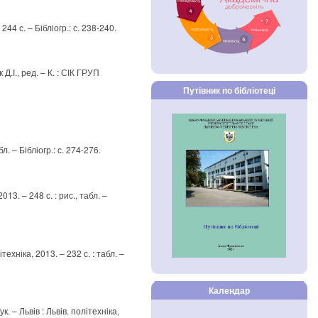
244 с. – Бібліогр.: с. 238-240.
 Д.І., ред. – К. : СІК ГРУП
Путівник по бібліотеці
бл. – Бібліогр.: с. 274-276.
13. – 248 с. : рис., табл. –
техніка, 2013. – 232 с. : табл. –
Календар
к. – Львів : Львів. політехніка,