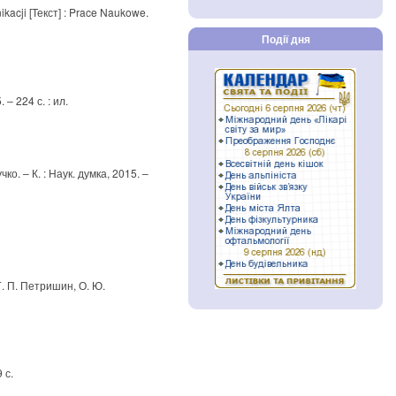
kacji [Текст] : Prace Naukowe.
Події дня
– 224 с. : ил.
ко. – К. : Наук. думка, 2015. –
Г. П. Петришин, О. Ю.
 с.