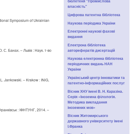
бюлетеня "Промислова
власність"
Цифрова патентна бібліотека
ational Symposium of Ukrainian
Наукова періодика України
Електронні наукові фахові
видання
Електрона бібліотека
 С. Банах. – Львів : Наук. т-во
авторефератів дисертацій
Наукова електронна бібліотека
періодичних видань НАН
України
Український центр інноватики та
L. Jankowski. – Krakow : INiG,
патентно-інформаційних послуг
Вісник ХНУ імені В. Н. Каразіна.
Серія «Іноземна філологія.
Методика викладання
іноземних мов»
Франківськ : ІФНТУНГ, 2014. –
Вісник Житомирського
державного університету імені
І.Франка