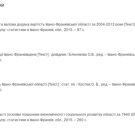
КИ
валова додана вартість Івано-Франківської області за 2004-2013 роки [Текст] : с
упр. статистики в Івано-Франків. обл., 2015. – 87 с.
Івано-Франківщини [Текст] : довідник / Бліннікова О.В., ред. – Івано-Франківськ
с.
вано-Франківської області [Текст] : стат. зб. / Костюк О. В., ред. – Івано-Франків
с.
ті (основні показники економічного і соціального розвитку області за 1940-2014 
упр. статистики в Івано-Франків. обл., 2015. – 260 с.