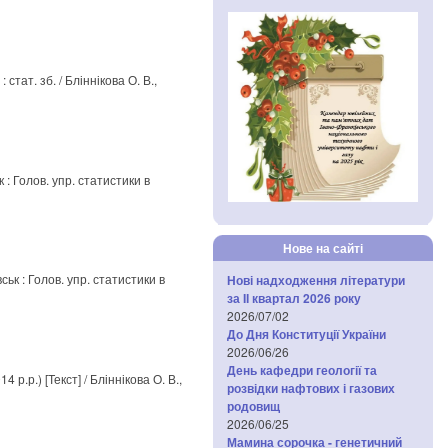
тат. зб. / Бліннікова О. В.,
 : Голов. упр. статистики в
Нове на сайті
ськ : Голов. упр. статистики в
Нові надходження літератури
за IІ квартал 2026 року
2026/07/02
До Дня Конституції України
2026/06/26
День кафедри геології та
р.р.) [Текст] / Бліннікова О. В.,
розвідки нафтових і газових
родовищ
2026/06/25
Мамина сорочка - генетичний