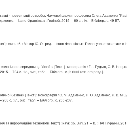
иставці - презентації розробок Наукової школи професора Олега Адаменка "Ра
аменко. – Івано-Франківськ : Голіней, 2015. – 60 с. : іл. – Бібліогр.: с. 49-57.
] : стат. зб. / Макар Ю. О., ред. – Івано-Франківськ : Голов. упр. статистики в І
ологічного середовища України [Текст] : монографія / Г. І. Рудько, О. В. Нецький,
 2015. – 724 с. : іл., рис., табл. – Бібліогр.: с. [в кінці кожного розд.].
чної безпеки [Текст] : монографія / О. М. Адаменко, Я. О. Адаменко, Л. В. Міщен
208 с. : іл., рис., табл. – Бібліогр.: с. 200-207.
а інформаційні технології [Текст] : наук. зб. Вип. 21. – К. : НАН України, 2015.