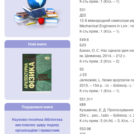
К-сть прим.: 1 (К/сх. – 1)
531
Д22
12-й міжнародний симпозіум украї
Mechanical Engineers in Lviv : тез
К-сть прим.: 1 (К/сх. – 1)
549.6
Нові книги
Б23
Банах, О. С. Нас єднала ідея нау
ім. Шевченка, 2014. – 212 с.
К-сть прим.: 2 (К/сх. – 2)
55
J-23
Jankowski, L. Nowe spojrzenie na
2015. – 154 p. : іл. – Бібліогр.: с
К-сть прим.: 1 (К/сх. – 1)
551.311
К89
Подаровані книги
Кузьменко, Е. Д. Прогнозування с
254 с. : рис., табл. – Бібліогр.: с
Науково-технічна бібліотека
К-сть прим.: 5 (Н.Аб. – 3, К/сх. – 
висловлює щиру подяку
553.98
організаціям і приватним
Т35