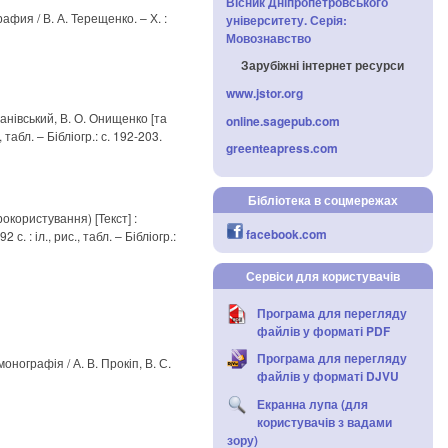
Вісник Дніпропетровського
фия / В. А. Терещенко. – Х. :
університету. Серія:
Мовознавство
Зарубіжні інтернет ресурси
www.jstor.org
жанівський, В. О. Онищенко [та
online.sagepub.com
 табл. – Бібліогр.: с. 192-203.
greenteapress.com
Бібліотека в соцмережах
окористування) [Текст] :
facebook.com
 с. : іл., рис., табл. – Бібліогр.:
Сервіси для користувачів
Програма для перегляду
файлів у форматі PDF
Програма для перегляду
онографія / А. В. Прокіп, В. С.
файлів у форматі DJVU
Екранна лупа (для
користувачів з вадами
зору)