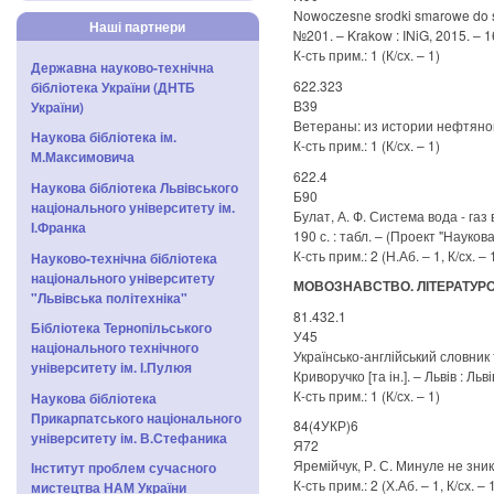
Nowoczesne srodki smarowe do sp
Наші партнери
№201. – Krakow : INiG, 2015. – 167
К-сть прим.: 1 (К/сх. – 1)
Державна науково-технічна
622.323
бібліотека України (ДНТБ
В39
України)
Ветераны: из истории нефтяной 
Наукова бібліотека ім.
К-сть прим.: 1 (К/сх. – 1)
М.Максимовича
622.4
Наукова бібліотека Львівського
Б90
національного університету ім.
Булат, А. Ф. Система вода - газ 
І.Франка
190 с. : табл. – (Проект "Наукова 
К-сть прим.: 2 (Н.Аб. – 1, К/сх. – 
Науково-технічна бібліотека
національного університету
МОВОЗНАВСТВО. ЛІТЕРАТУР
"Львівська політехніка"
81.432.1
Бібліотека Тернопільського
У45
національного технічного
Українсько-англійський словник 
університету ім. І.Пулюя
Криворучко [та ін.]. – Львів : Льв
К-сть прим.: 1 (К/сх. – 1)
Наукова бібліотека
Прикарпатського національного
84(4УКР)6
університету ім. В.Стефаника
Я72
Яремійчук, Р. С. Минуле не зникає
Інститут проблем сучасного
К-сть прим.: 2 (Х.Аб. – 1, К/сх. – 
мистецтва НАМ України