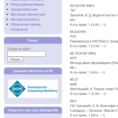
Фонд рідкісних видань
63.3(4УКР-4ІВА)
Заходи бібліотеки
Т67
Віртуальні презентації
Тригуб'як, В. Д. Видатні постаті п
Методична робота
261.
Обласне методичне
К-сть прим.: 1 (Х.Аб. – 1)
об’єднання
66.3(4УКР)
П75
Пошук
Прикарпатці в АТО [Текст] / Бонд
К-сть прим.: 1 (Х.Аб. – 1)
Пошук на сайті:
66.75(4УКР-4ІВА)
М75
Молодь Івано-Франківщини [Текст] 
68 с.
Цифрова бібліотека АСМ
К-сть прим.: 1 (К/сх. – 1)
86.37
Ш48
Шептицький, А. Перше слово Паст
К-сть прим.: 1 (Х.Аб. – 1)
88.3
Г81 Гречаний, О. Ф. Філософія з
Повнотекстова база Springerlink
Сабадуха. – Луганськ : Вид-во СНУ
К-сть прим.: 1 (К/сх. – 1)