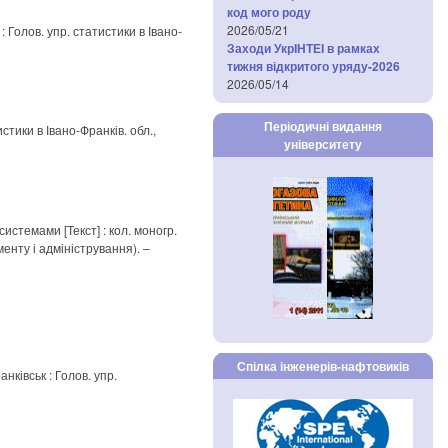
код мого роду
2026/05/21
: Голов. упр. статистики в Івано-
Заходи УкрІНТЕІ в рамках
тижня відкритого уряду-2026
2026/05/14
Періодичні видання
истики в Івано-Франків. обл.,
університету
стемами [Текст] : кол. моногр.
менту і адміністрування). –
Спілка інженерів-нафтовиків
анківськ : Голов. упр.