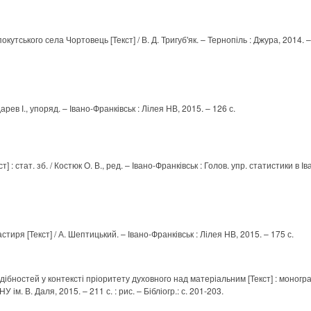
окутського села Чортовець [Текст] / В. Д. Тригуб'як. – Тернопіль : Джура, 2014. – 26
арев І., упоряд. – Івано-Франківськ : Лілея НВ, 2015. – 126 с.
: стат. зб. / Костюк О. В., ред. – Івано-Франківськ : Голов. упр. статистики в Ів
иря [Текст] / А. Шептицький. – Івано-Франківськ : Лілея НВ, 2015. – 175 с.
дібностей у контексті пріоритету духовного над матеріальним [Текст] : монограф
 ім. В. Даля, 2015. – 211 с. : рис. – Бібліогр.: с. 201-203.