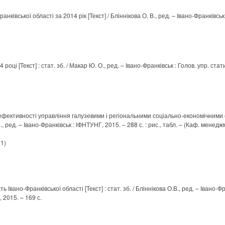
ківської області за 2014 рік [Текст] / Бліннікова О. В., ред. – Івано-Франківськ 
оці [Текст] : стат. зб. / Макар Ю. О., ред. – Івано-Франківськ : Голов. упр. стат
ефективності управління галузевими і регіональними соціально-економічними си
., ред. – Івано-Франківськ : ІФНТУНГ, 2015. – 288 с. : рис., табл. – (Каф. менедж
 1)
 Івано-Франківської області [Текст] : стат. зб. / Бліннікова О.В., ред. – Івано-Фр
, 2015. – 169 с.