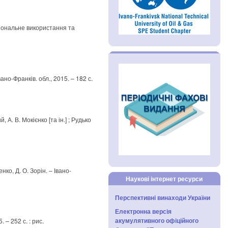
ціональне використання та
вано-Франків. обл., 2015. – 182 с.
 А. В. Мокієнко [та ін.] ; Рудько
ко, Д. О. Зорін. – Івано-
Наукові інтернет ресурси
Перспективні винаходи України
Електронна версія
акумулятивного офіційного
 – 252 с. : рис.