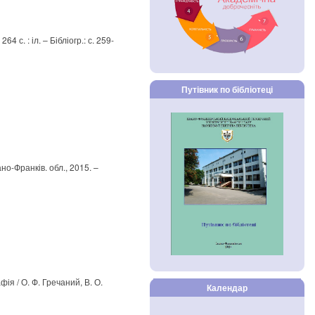
4 с. : іл. – Бібліогр.: с. 259-
Путівник по бібліотеці
ано-Франків. обл., 2015. –
ія / О. Ф. Гречаний, В. О.
Календар