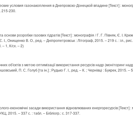
еские условия газонакопления в Днепровско-Донецкой впадине [Текст] : моногра
с. 215-230.
 основи розробки газових гідратів [Текст] : монографія / Г. Г. Півняк, Є. І. Кри
 Є. І., Онищенко В. О., ред. – Дніпропетровськ : Літограф, 2015. – 219 с. : іл., рис.,
 – 1, К/сх. – 2)
них об'єктів з метою оптимізації використання ресурсів надр (моніторинг надр
шовський, П. С. Голуб [та ін.] ; Рудько Г. І., ред. – К. ; Чернівці : Букрек, 2015. – 592
колого-економічні засади використання відновлюваних енергоресурсів [Текст] : м
УКЦ, 2015. – 337 с. : табл. – Бібліогр.: с. 317-337.