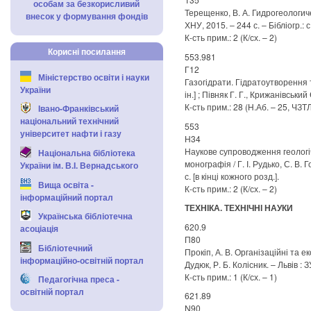
особам за безкорисливий
Терещенко, В. А. Гидрогеологич
внесок у формування фондів
ХНУ, 2015. – 244 с. – Бібліогр.: 
К-сть прим.: 2 (К/сх. – 2)
Корисні посилання
553.981
Г12
Міністерство освіти і науки
Газогідрати. Гідратоутворення та
України
ін.] ; Півняк Г. Г., Крижанівський
К-сть прим.: 28 (Н.Аб. – 25, ЧЗТЛ.
Івано-Франківський
національний технічний
553
університет нафти і газу
Н34
Наукове супроводження геологіч
Національна бібліотека
монографія / Г. І. Рудько, С. В. Го
України ім. В.І. Вернадського
с. [в кінці кожного розд.].
Вища освіта -
К-сть прим.: 2 (К/сх. – 2)
інформаційний портал
ТЕХНІКА. ТЕХНІЧНІ НАУКИ
Українська бібліотечна
620.9
асоціація
П80
Бібліотечний
Прокіп, А. В. Організаційні та е
інформаційно-освітній портал
Дудюк, Р. Б. Колісник. – Львів : З
К-сть прим.: 1 (К/сх. – 1)
Педагогічна преса -
освітній портал
621.89
N90