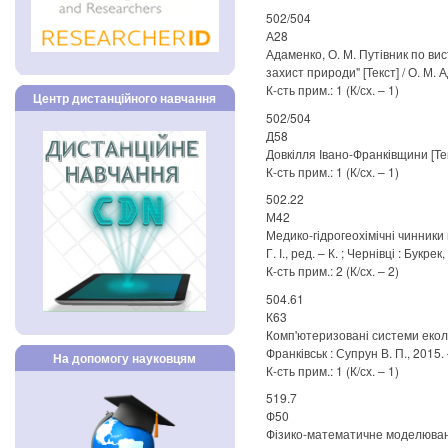
502/504
А28
Адаменко, О. М. Путівник по в
захист природи" [Текст] / О. М. Ад
К-сть прим.: 1 (К/сх. – 1)
Центр дистанційного навчання
502/504
Д58
Довкілля Івано-Франківщини [Текст
К-сть прим.: 1 (К/сх. – 1)
502.22
М42
Медико-гідрогеохімічні чинники ге
Г. І., ред. – К. ; Чернівці : Букрек,
К-сть прим.: 2 (К/сх. – 2)
504.61
К63
Комп'ютеризовані системи екологі
Франківськ : Супрун В. П., 2015. – 
На допомогу науковцям
К-сть прим.: 1 (К/сх. – 1)
519.7
Ф50
Фізико-математичне моделювання т