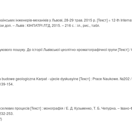
нських інженерів-механіків у Львові, 28-29 трав. 2015 р. [Текст] = 12-th Intern
и доп. – Львів : КІНПАТРІ ЛТД, 2015. – 216 с. : іл., рис., табл.
кового пошуку. До історії Львівської цеолітно-хроматографічної групи [Текст] / О.
 budowe geologiczna Karpat - ujecie dyskusyine [Текст] : Prace Naukowe. №202 / 
. 139-154.
елевих процесів [Текст] : монографія / Е. Д. Кузьменко, Т. Б. Чепурна. – Івано-
. 232-253.
2)