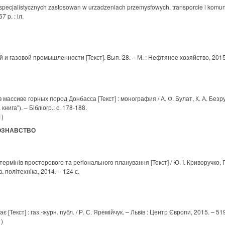
ecjalistycznych zastosowan w urzadzeniach przemysfowych, transporcie i komuni
 p. : іл.
и газовой промышленности [Текст]. Вып. 28. – М. : Нефтяное хозяйство, 2015. 
в массиве горных пород Донбасса [Текст] : монография / А. Ф. Булат, К. А. Безруч
книга"). – Бібліогр.: с. 178-188.
1)
ОЗНАВСТВО
термінів просторового та регіонального планування [Текст] / Ю. І. Криворучко, 
ів. політехніка, 2014. – 124 с.
 [Текст] : газ.-журн. публ. / Р. С. Яремійчук. – Львів : Центр Європи, 2015. – 519
1)