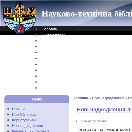
Науково-технічна біб
Головна
Фотогалерея
Контакти
Віртуальна довідка
Електронний каталог
Науковий архів
Каталог дисертацій
Рідкісні видання
Скановані книги
Читальня ONLINE
Відеоінструкція
Головна
»
Нові надходження
» Но
Меню
Нові надходження лі
Новини
Про бібліотеку
Користувачам
Нові надходження
Нові надходження
СОЦІАЛЬНІ ТА ГУМАНІТАРНІ 
Інформаційні ресурси