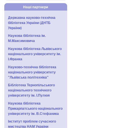
Наші партнери
Державна науково-технічна
бібліотека України (ДНТБ
України)
Наукова бібліотека ім.
М.Максимовича
Наукова бібліотека Львівського
національного університету ім.
І.Франка
Науково-технічна бібліотека
національного університету
"Львівська політехніка"
Бібліотека Тернопільського
національного технічного
університету ім. І.Пулюя
Наукова бібліотека
Прикарпатського національного
університету ім. В.Стефаника
Інститут проблем сучасного
мистецтва НАМ України