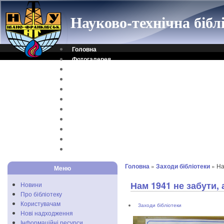
Науково-технічна біб
Головна
Фотогалерея
Контакти
Віртуальна довідка
Електронний каталог
Науковий архів
Каталог дисертацій
Рідкісні видання
Скановані книги
Читальня ONLINE
Відеоінструкція
Головна
»
Заходи бібліотеки
» На
Меню
Нам 1941 не забути, 
Новини
Про бібліотеку
Користувачам
Заходи бібліотеки
Нові надходження
Інформаційні ресурси