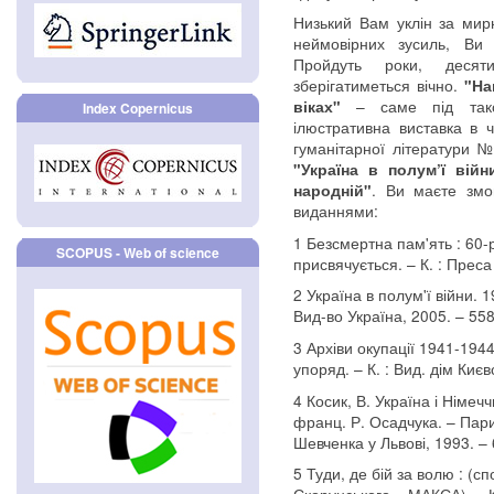
Низький Вам уклін за мир
неймовірних зусиль, Ви 
Пройдуть роки, десят
зберігатиметься вічно.
"На
– саме під такою
віках"
Index Copernicus
ілюстративна виставка в 
гуманітарної літератури №
"Україна в полум’ї війн
. Ви маєте змо
народній"
виданнями:
1 Безсмертна пам'ять : 60-
SCOPUS - Web of science
присвячується. – К. : Преса 
2 Україна в полум'ї війни. 1
Вид-во Україна, 2005. – 558
3 Архіви окупації 1941-1944
упоряд. – К. : Вид. дім Киє
4 Косик, В. Україна і Німеччи
франц. Р. Осадчука. – Париж
Шевченка у Львові, 1993. – 
5 Туди, де бій за волю : (