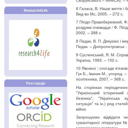
Скорунського – МАКСА). – К.
6 Галаса, В. Наше життя і бо
Research4Life
Вид-во Мс, 2005. – 272 с.
7 Пігідо-Правобережний, Ф.
роздуми очевидця / Ф. Пігі
2002. – 288 с.
8 Педак, В. П. Дякуємо і мер
Педак. – Дніпропетровськ : 
9 Сусленський, Я. М. Справж
Україна, 1993. – 152 с.
10 Явожно : спогади в'язні
Гук Б., Іваник М., упоряд. 
політехніка, 2007. – 368 с.
Реєстрація
На сторінках періодичних
"Український історичний
безпека", "Українська к
ситуація" та ін.) ряд стат
війни.
Запрошуємо відвідати ч
гуманітарної літератури № 
матеріалами виставки.