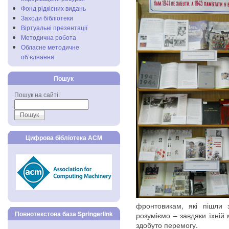
Фонд рідкісних видань
Заходи бібліотеки
Віртуальні презентації
Методична робота
Обласне методичне
об’єднання
Пошук
Пошук на сайті:
Цифрова бібліотека АСМ
фронтовикам, які пішли 
Повнотекстова база Springerlink
розуміємо – завдяки їхній
здобуто перемогу.