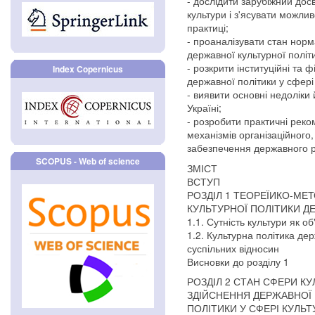
- дослідити зарубіжний дос
культури і з'ясувати можлив
практиці;
- проаналізувати стан нор
державної культурної політи
- розкрити інституційні та 
Index Copernicus
державної політики у сфері 
- виявити основні недоліки
Україні;
- розробити практичні реко
механізмів організаційного
забезпечення державного р
SCOPUS - Web of science
ЗМІСТ
ВСТУП
РОЗДІЛ 1 ТЕОРЕЇИКО-МЕ
КУЛЬТУРНОЇ ПОЛІТИКИ Д
1.1. Сутність культури як о
1.2. Культурна політика де
суспільних відносин
Висновки до розділу 1
РОЗДІЛ 2 СТАН СФЕРИ К
ЗДІЙСНЕННЯ ДЕРЖАВНОЇ
ПОЛІТИКИ У СФЕРІ КУЛЬ