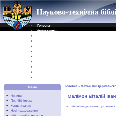
Науково-технічна біб
Головна
Фотогалерея
Контакти
Віртуальна довідка
Електронний каталог
Науковий архів
Каталог дисертацій
Рідкісні видання
Скановані книги
Читальня ONLINE
Відеоінструкція
Головна
»
Механізми державного
Меню
Малімон Віталій Іва
Новини
Про бібліотеку
Користувачам
Механізми державного управління
Нові надходження
Інформаційні ресурси