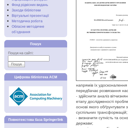
Фонд рідкісних видань
Заходи бібліотеки
Віртуальні презентації
Методична робота
Обласне методичне
об’єднання
Пошук
Пошук на сайті:
Цифрова бібліотека АСМ
напрямів їх удосконалення 
передбачає розвязання нас
- здійснити аналіз вітчизнян
етапу дослідженості пробле
основі якого обґрунтувати 
суспільних трансформацій;
- визначити сутність та осн
Повнотекстова база Springerlink
держави;