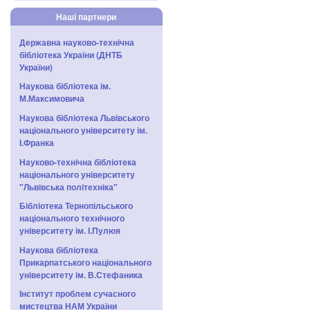
Наші партнери
Державна науково-технічна
бібліотека України (ДНТБ
України)
Наукова бібліотека ім.
М.Максимовича
Наукова бібліотека Львівського
національного університету ім.
І.Франка
Науково-технічна бібліотека
національного університету
"Львівська політехніка"
Бібліотека Тернопільського
національного технічного
університету ім. І.Пулюя
Наукова бібліотека
Прикарпатського національного
університету ім. В.Стефаника
Інститут проблем сучасного
мистецтва НАМ України