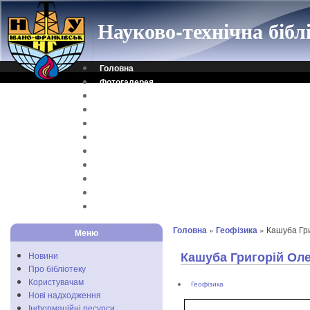
Науково-технічна біб
Головна
Фотогалерея
Контакти
Віртуальна довідка
Електронний каталог
Науковий архів
Каталог дисертацій
Рідкісні видання
Скановані книги
Читальня ONLINE
Відеоінструкція
Головна
»
Геофізика
» Кашуба Гри
Меню
Кашуба Григорій Ол
Новини
Про бібліотеку
Користувачам
Геофізика
Нові надходження
Інформаційні ресурси