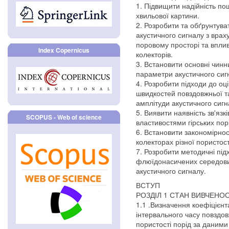
1. Підвищити надійність пош
хвильової картини.
2. Розробити та обґрунтув
акустичного сигналу з врах
поровому просторі та впли
Index Copernicus
колекторів.
3. Встановити основні чинн
параметри акустичного сиг
4. Розробити підходи до оці
швидкостей повздовжньої т
амплітуди акустичного сигн
5. Виявити наявність зв'яз
SCOPUS - Web of science
властивостями гірських пор
6. Встановити закономірнос
колекторах різної пористост
7. Розробити методичні пі
флюїдонасичених середови
акустичного сигналу.
ВСТУП
РОЗДІЛ 1 СТАН ВИВЧЕНО
1.1 .Визначення коефіцієнт
інтервального часу повздов
пористості порід за даними