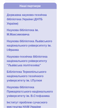
Наші партнери
Державна науково-технічна
бібліотека України (ДНТБ
України)
Наукова бібліотека ім.
М.Максимовича
Наукова бібліотека Львівського
національного університету ім.
І.Франка
Науково-технічна бібліотека
національного університету
"Львівська політехніка"
Бібліотека Тернопільського
національного технічного
університету ім. І.Пулюя
Наукова бібліотека
Прикарпатського національного
університету ім. В.Стефаника
Інститут проблем сучасного
мистецтва НАМ України