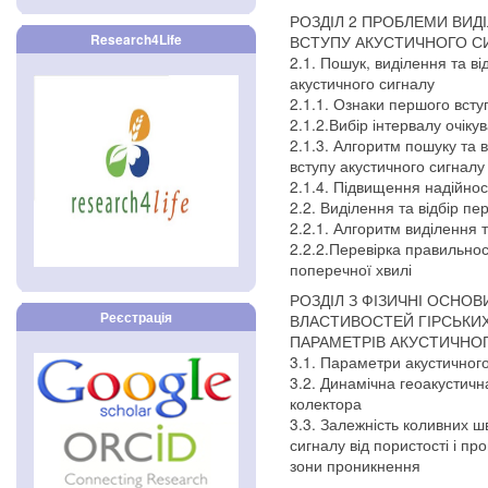
РОЗДІЛ 2 ПРОБЛЕМИ ВИД
Research4Life
ВСТУПУ АКУСТИЧНОГО СИ
2.1. Пошук, виділення та ві
акустичного сигналу
2.1.1. Ознаки першого всту
2.1.2.Вибір інтервалу очік
2.1.3. Алгоритм пошуку та
вступу акустичного сигналу
2.1.4. Підвищення надійнос
2.2. Виділення та відбір пе
2.2.1. Алгоритм виділення 
2.2.2.Перевірка правильнос
поперечної хвилі
РОЗДІЛ З ФІЗИЧНІ ОСНО
Реєстрація
ВЛАСТИВОСТЕЙ ГІРСЬКИХ
ПАРАМЕТРІВ АКУСТИЧНО
3.1. Параметри акустичног
3.2. Динамічна геоакустич
колектора
3.3. Залежність коливних ш
сигналу від пористості і 
зони проникнення