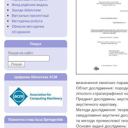
Фонд рідкісних видань
Заходи бібліотеки
Віртуальні презентації
Методична робота
Обласне методичне
об’єднання
Пошук
Пошук на сайті:
Цифрова бібліотека АСМ
визначення ємнісних параме
Об'єкт дослідження: породи
літолого-стратиграфічної н
Предмет досліджень: акуст
акустичного каротажу.
Методи дослідження: теор
свердловинні акустичні до
Повнотекстова база Springerlink
та методи промислової гео
Основні задачі досліджень: