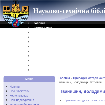
Науково-технічна біб
Головна
Фотогалерея
Контакти
Віртуальна довідка
Електронний каталог
Науковий архів
Каталог дисертацій
Рідкісні видання
Скановані книги
Читальня ONLINE
Відеоінструкція
Головна
»
Прилади і методи кон
Меню
Іванишин, Володимир Петрович
Новини
Іванишин, Володими
Про бібліотеку
Користувачам
Нові надходження
Прилади і методи контролю та виз
Інформаційні ресурси