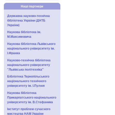
Наші партнери
Державна науково-технічна
бібліотека України (ДНТБ
України)
Наукова бібліотека ім.
М.Максимовича
Наукова бібліотека Львівського
національного університету ім.
І.Франка
Науково-технічна бібліотека
національного університету
"Львівська політехніка"
Бібліотека Тернопільського
національного технічного
університету ім. І.Пулюя
Наукова бібліотека
Прикарпатського національного
університету ім. В.Стефаника
Інститут проблем сучасного
мистецтва НАМ України