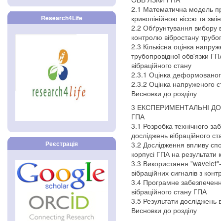
2.1 Математична модель п
криволінійною віссю та зм
Research4Life
2.2 Обґрунтування вибору в
контролю вібростану трубоп
2.3 Кількісна оцінка напр
трубопровідної обв'язки ГП
вібраційного стану
2.3.1 Оцінка деформованог
2.3.2 Оцінка напруженого с
Висновки до розділу
3 ЕКСПЕРИМЕНТАЛЬНІ ДО
ГПА
3.1 Розробка технічного з
досліджень вібраційного ст
Реєстрація
3.2 Дослідження впливу сп
корпусі ГПА на результати 
3.3 Використання "wavelet"
вібраційних сигналів з кон
3.4 Програмне забезпечен
вібраційного стану ГПА
3.5 Результати досліджень 
Висновки до розділу