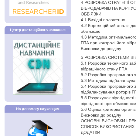
4 РОЗРОБКА СТРАТЕГІЇ
ВІБРОДАВАЧІВ НА КОРПУС
ОБВ'ЯЗКИ
4.1 Вихідні положення
4.2 Кореляційний аналіз д
Центр дистанційного навчання
обв'язкою
4.3 Методика оптимального
ГПА при контролі його вібр
Висновки до розділу
5 РОЗРОБКА СИСТЕМИ ВІ
5.1 Розробка технічного з
вібраційного стану ГПА
5.2 Розробка програмного 
5.3 Методика підбалансува
5.4 Розробка програмного 
підбалансування роторів Г
5.5 Розрахунок вірогідност
вірогідності при обмеженом
5.6 Оцінка критерію органі
На допомогу науковцям
Висновки до розділу
ОСНОВНІ ВИСНОВКИ І РЕ
СПИСОК ВИКОРИСТАНИХ
ДОДАТКИ