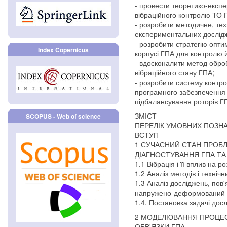
- провести теоретико-експ
вібраційного контролю ТО 
- розробити методичне, тех
експериментальних дослідж
- розробити стратегію опт
Index Copernicus
корпусі ГПА для контролю й
- вдосконалити метод обро
вібраційного стану ГПА;
- розробити систему контрол
програмного забезпечення
підбалансування роторів Г
ЗМІСТ
SCOPUS - Web of science
ПЕРЕЛІК УМОВНИХ ПОЗН
ВСТУП
1 СУЧАСНИЙ СТАН ПРОБЛ
ДІАГНОСТУВАННЯ ГПА ТА
1.1 Вібрація і її вплив на 
1.2 Аналіз методів і техніч
1.3 Аналіз досліджень, пов'
напружено-деформований с
1.4. Постановка задачі дос
2 МОДЕЛЮВАННЯ ПРОЦЕ
ОБВ'ЯЗКИ ГПА