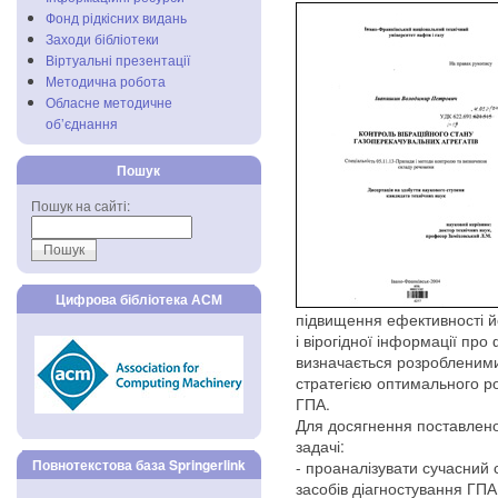
Фонд рідкісних видань
Заходи бібліотеки
Віртуальні презентації
Методична робота
Обласне методичне
об’єднання
Пошук
Пошук на сайті:
Цифрова бібліотека АСМ
підвищення ефективності йо
і вірогідної інформації про
визначається розробленими
стратегією оптимального ро
ГПА.
Для досягнення поставлено
задачі:
Повнотекстова база Springerlink
- проаналізувати сучасний с
засобів діагностування ГПА