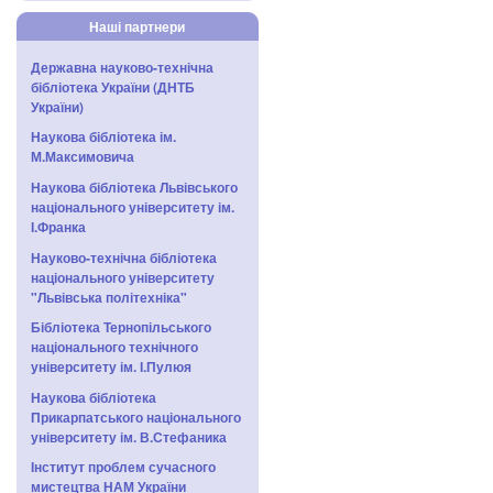
Наші партнери
Державна науково-технічна
бібліотека України (ДНТБ
України)
Наукова бібліотека ім.
М.Максимовича
Наукова бібліотека Львівського
національного університету ім.
І.Франка
Науково-технічна бібліотека
національного університету
"Львівська політехніка"
Бібліотека Тернопільського
національного технічного
університету ім. І.Пулюя
Наукова бібліотека
Прикарпатського національного
університету ім. В.Стефаника
Інститут проблем сучасного
мистецтва НАМ України