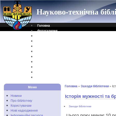
Науково-технічна біб
Головна
Фотогалерея
Контакти
Віртуальна довідка
Електронний каталог
Науковий архів
Каталог дисертацій
Рідкісні видання
Скановані книги
Читальня ONLINE
Відеоінструкція
Головна
»
Заходи бібліотеки
» Іс
Меню
Історія мужності та б
Новини
Про бібліотеку
Користувачам
Заходи бібліотеки
Нові надходження
Цього року минає 10 р
Інформаційні ресурси