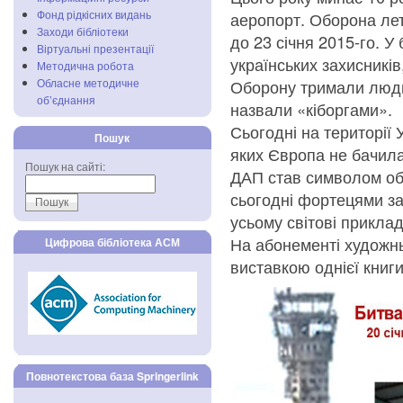
Фонд рідкісних видань
аеропорт. Оборона лет
Заходи бібліотеки
до 23 січня 2015-го. У
Віртуальні презентації
українських захисникі
Методична робота
Обласне методичне
Оборону тримали люди,
об’єднання
назвали «кіборгами».
Сьогодні на території 
Пошук
яких Європа не бачила 
Пошук на сайті:
ДАП став символом обо
сьогодні фортецями за
усьому світові приклад 
На абонементі художнь
Цифрова бібліотека АСМ
виставкою однієї книг
Повнотекстова база Springerlink