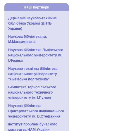
Наші партнери
Державна науково-технічна
бібліотека України (ДНТБ
України)
Наукова бібліотека ім.
М.Максимовича
Наукова бібліотека Львівського
національного університету ім.
І.Франка
Науково-технічна бібліотека
національного університету
"Львівська політехніка"
Бібліотека Тернопільського
національного технічного
університету ім. І.Пулюя
Наукова бібліотека
Прикарпатського національного
університету ім. В.Стефаника
Інститут проблем сучасного
мистецтва НАМ України