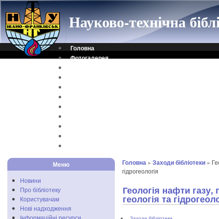
Науково-технічна біб
Головна
Фотогалерея
Контакти
Віртуальна довідка
Електронний каталог
Науковий архів
Каталог дисертацій
Рідкісні видання
Скановані книги
Читальня ONLINE
Відеоінструкція
Головна
»
Заходи бібліотеки
» Ге
Меню
гідрогеологія
Новини
Геологія нафти газу,
Про бібліотеку
геологія та гідрогеол
Користувачам
Нові надходження
Інформаційні ресурси
Заходи бібліотеки