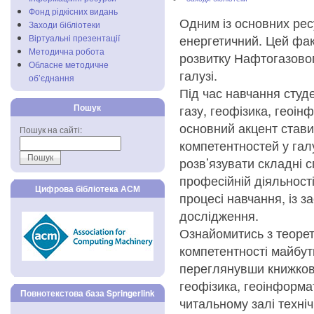
Фонд рідкісних видань
Одним із основних рес
Заходи бібліотеки
енергетичний. Цей фак
Віртуальні презентації
Методична робота
розвитку Нафтогазовог
Обласне методичне
галузі.
об’єднання
Під час навчання студ
Пошук
газу, геофізика, геоін
основний акцент стави
Пошук на сайті:
компетентностей у галу
розв’язувати складні с
професійній діяльност
Цифрова бібліотека АСМ
процесі навчання, із з
дослідження.
Ознайомитись з теоре
компетентності майбутн
переглянувши книжково
геофізика, геоінформат
Повнотекстова база Springerlink
читальному залі техніч