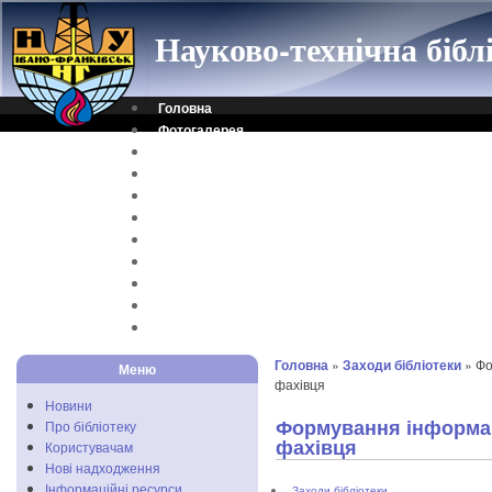
Науково-технічна біб
Головна
Фотогалерея
Контакти
Віртуальна довідка
Електронний каталог
Науковий архів
Каталог дисертацій
Рідкісні видання
Скановані книги
Читальня ONLINE
Відеоінструкція
Головна
»
Заходи бібліотеки
» Фо
Меню
фахівця
Новини
Формування інформац
Про бібліотеку
фахівця
Користувачам
Нові надходження
Інформаційні ресурси
Заходи бібліотеки