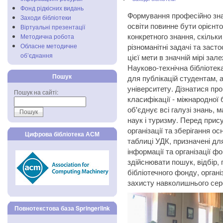
Фонд рідкісних видань
Формування професійно зна
Заходи бібліотеки
освіти повинне бути орієнто
Віртуальні презентації
конкретного знання, скільк
Методична робота
різноманітні задачі та зас
Обласне методичне
об’єднання
цієї мети в значній мірі зал
Науково-технічна бібліотек
Пошук
для публікацій студентам, 
університету. Дізнатися про
Пошук на сайті:
класифікації - міжнародної
об'єднує всі галузі знань,
наук і туризму. Перед прис
організації та зберігання о
Цифрова бібліотека АСМ
таблиці УДК, призначені дл
інформації та організації ф
здійснювати пошук, відбір,
бібліотечного фонду, орган
захисту навколишнього се
Повнотекстова база Springerlink