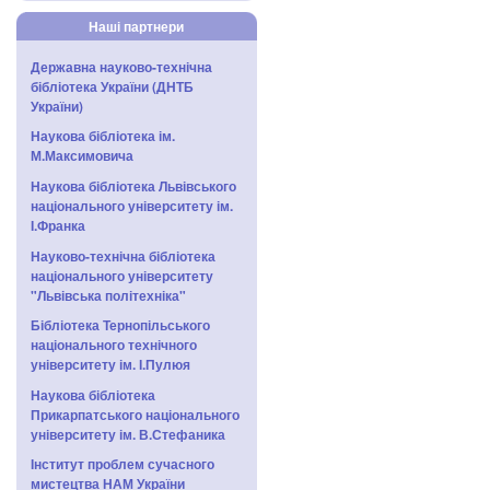
Наші партнери
Державна науково-технічна
бібліотека України (ДНТБ
України)
Наукова бібліотека ім.
М.Максимовича
Наукова бібліотека Львівського
національного університету ім.
І.Франка
Науково-технічна бібліотека
національного університету
"Львівська політехніка"
Бібліотека Тернопільського
національного технічного
університету ім. І.Пулюя
Наукова бібліотека
Прикарпатського національного
університету ім. В.Стефаника
Інститут проблем сучасного
мистецтва НАМ України