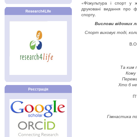
«Фізкультура і спорт у 
друковані видання про ф
Research4Life
спорту.
Вислови відомих л
Спорт виховує тоді, кол
В.О
Та ким 
Кому 
Перема
Хто б не
Реєстрація
П'
Гімнастика п