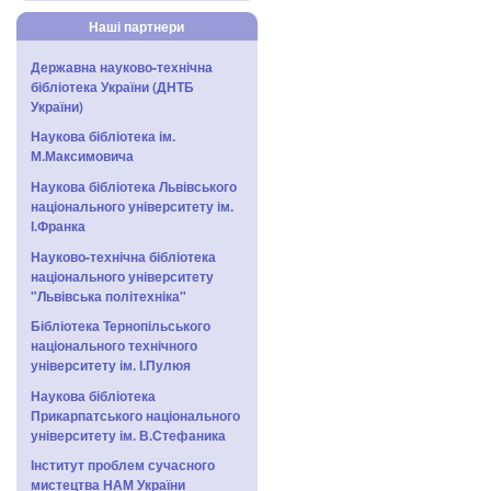
Наші партнери
Державна науково-технічна
бібліотека України (ДНТБ
України)
Наукова бібліотека ім.
М.Максимовича
Наукова бібліотека Львівського
національного університету ім.
І.Франка
Науково-технічна бібліотека
національного університету
"Львівська політехніка"
Бібліотека Тернопільського
національного технічного
університету ім. І.Пулюя
Наукова бібліотека
Прикарпатського національного
університету ім. В.Стефаника
Інститут проблем сучасного
мистецтва НАМ України