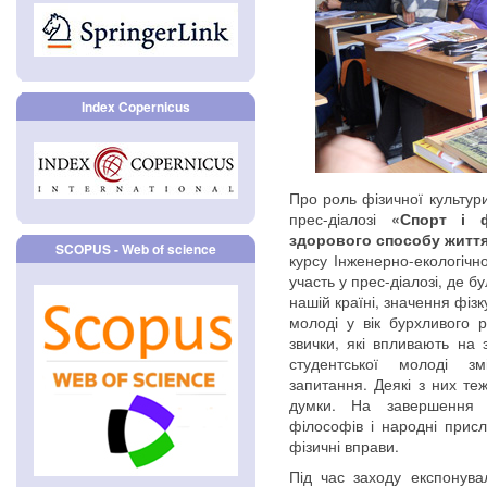
Index Copernicus
Про роль фізичної культур
прес-діалозі
«Спорт і 
здорового способу житт
SCOPUS - Web of science
курсу Інженерно-екологічно
участь у прес-діалозі, де б
нашій країні, значення фіз
молоді у вік бурхливого ро
звички, які впливають на 
студентської молоді зм
запитання. Деякі з них те
думки. На завершення 
філософів і народні прислі
фізичні вправи.
Під час заходу експонува