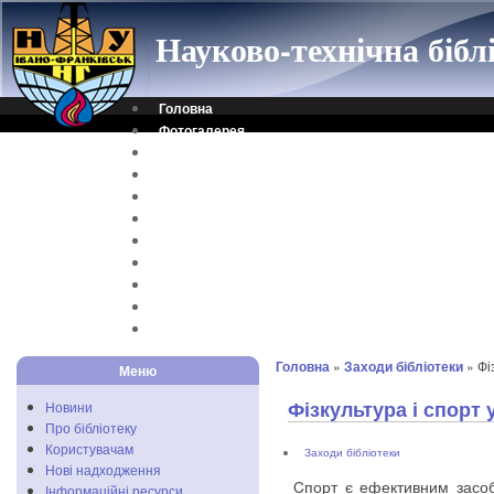
Науково-технічна біб
Головна
Фотогалерея
Контакти
Віртуальна довідка
Електронний каталог
Науковий архів
Каталог дисертацій
Рідкісні видання
Скановані книги
Читальня ONLINE
Відеоінструкція
Головна
»
Заходи бібліотеки
» Фі
Меню
Фізкультура і спорт 
Новини
Про бібліотеку
Користувачам
Заходи бібліотеки
Нові надходження
Cпорт є ефективним засоб
Інформаційні ресурси