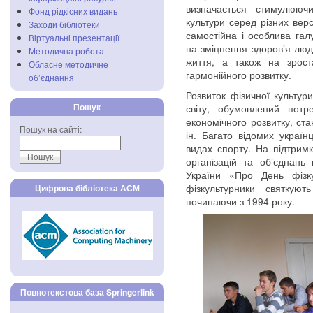
визначається стимулюю
Фонд рідкісних видань
культури серед різних вер
Заходи бібліотеки
самостійна і особлива гал
Віртуальні презентації
на зміцнення здоров’я люд
Методична робота
життя, а також на зрост
Обласне методичне
гармонійного розвитку.
об’єднання
Розвиток фізичної культури 
Пошук
світу, обумовлений потр
економічного розвитку, ста
Пошук на сайті:
ін. Багато відомих украї
видах спорту. На підтримку
організацій та об’єднань
України «Про День фізк
фізкультурники святкую
Цифрова бібліотека АСМ
починаючи з 1994 року.
Повнотекстова база Springerlink