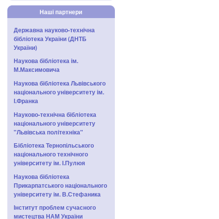
Наші партнери
Державна науково-технічна
бібліотека України (ДНТБ
України)
Наукова бібліотека ім.
М.Максимовича
Наукова бібліотека Львівського
національного університету ім.
І.Франка
Науково-технічна бібліотека
національного університету
"Львівська політехніка"
Бібліотека Тернопільського
національного технічного
університету ім. І.Пулюя
Наукова бібліотека
Прикарпатського національного
університету ім. В.Стефаника
Інститут проблем сучасного
мистецтва НАМ України