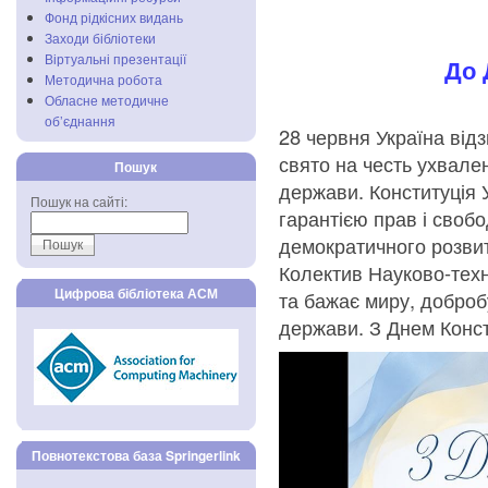
Фонд рідкісних видань
Заходи бібліотеки
Віртуальні презентації
До 
Методична робота
Обласне методичне
об’єднання
28 червня Україна від
свято на честь ухвале
Пошук
держави. Конституція 
Пошук на сайті:
гарантією прав і сво
демократичного розвит
Колектив Науково-техні
Цифрова бібліотека АСМ
та бажає миру, доброб
держави. З Днем Консти
Повнотекстова база Springerlink