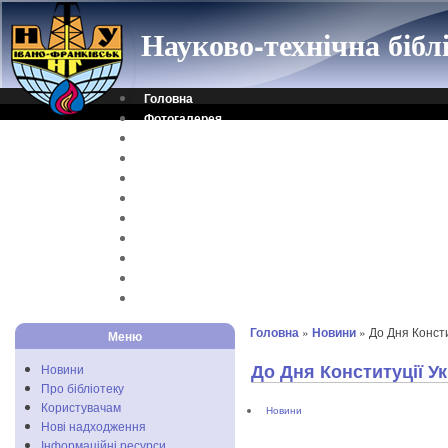
Науково-технічна біб
Головна
Фотогалерея
Контакти
Віртуальна довідка
Електронний каталог
Науковий архів
Каталог дисертацій
Рідкісні видання
Скановані книги
Читальня ONLINE
Відеоінструкція
Головна
»
Новини
» До Дня Консти
Меню
До Дня Конституції У
Новини
Про бібліотеку
Користувачам
Новини
Нові надходження
Інформаційні ресурси