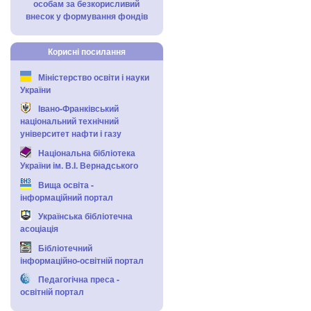
особам за безкорисливий
внесок у формування фондів
Корисні посилання
Міністерство освіти і науки
України
Івано-Франківський
національний технічний
університет нафти і газу
Національна бібліотека
України ім. В.І. Вернадського
Вища освіта -
інформаційний портал
Українська бібліотечна
асоціація
Бібліотечний
інформаційно-освітній портал
Педагогічна преса -
освітній портал