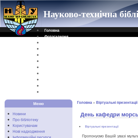
Науково-технічна біб
Головна
Фотогалерея
Контакти
Віртуальна довідка
Електронний каталог
Науковий архів
Каталог дисертацій
Рідкісні видання
Скановані книги
Читальня ONLINE
Відеоінструкція
Головна
»
Віртуальні презентації
Меню
День кафедри морсь
Новини
Про бібліотеку
Користувачам
Віртуальні презентації
Нові надходження
Пропонуємо Вашій увазі мульт
Інформаційні ресурси