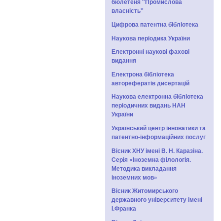
бюлетеня "Промислова
власність"
Цифрова патентна бібліотека
Наукова періодика України
Електронні наукові фахові
видання
Електрона бібліотека
авторефератів дисертацій
Наукова електронна бібліотека
періодичних видань НАН
України
Український центр інноватики та
патентно-інформаційних послуг
Вісник ХНУ імені В. Н. Каразіна.
Серія «Іноземна філологія.
Методика викладання
іноземних мов»
Вісник Житомирського
державного університету імені
І.Франка