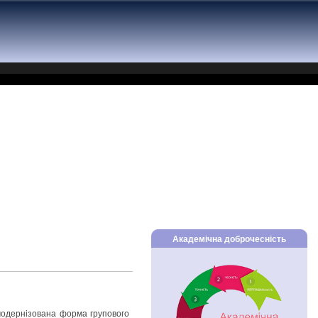
Академічна доброчесність
модернізована форма групового