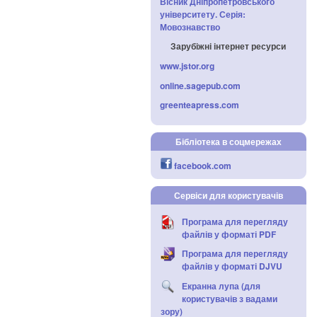
Вісник Дніпропетровського
університету. Серія:
Мовознавство
Зарубіжні інтернет ресурси
www.jstor.org
online.sagepub.com
greenteapress.com
Бібліотека в соцмережах
facebook.com
Сервіси для користувачів
Програма для перегляду
файлів у форматі PDF
Програма для перегляду
файлів у форматі DJVU
Екранна лупа (для
користувачів з вадами
зору)