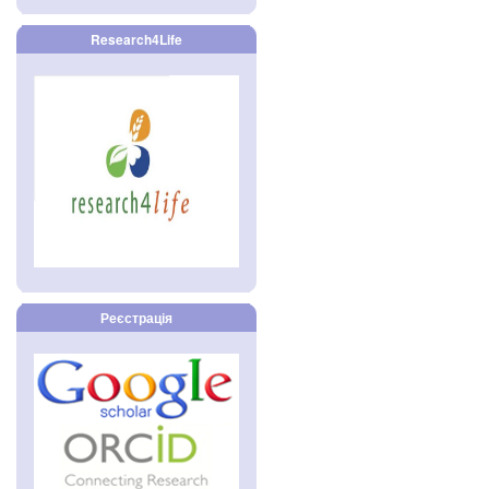
Research4Life
Реєстрація