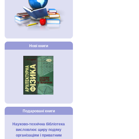
Нові книги
Подаровані книги
Науково-технічна бібліотека
висловлює щиру подяку
організаціям і приватним