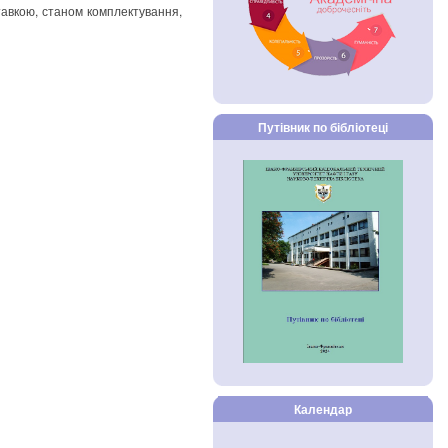
тавкою, станом комплектування,
Путівник по бібліотеці
Календар