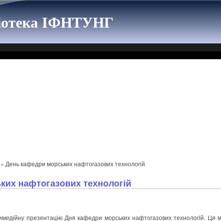
ліотека ІФНТУНГ
» День кафедри морських нафтогазових технологій
ких нафтогазових технологій
имедійну презентацію Дня кафедри морських нафтогазових технологій. Ця 