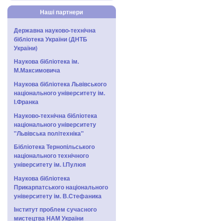
Наші партнери
Державна науково-технічна
бібліотека України (ДНТБ
України)
Наукова бібліотека ім.
М.Максимовича
Наукова бібліотека Львівського
національного університету ім.
І.Франка
Науково-технічна бібліотека
національного університету
"Львівська політехніка"
Бібліотека Тернопільського
національного технічного
університету ім. І.Пулюя
Наукова бібліотека
Прикарпатського національного
університету ім. В.Стефаника
Інститут проблем сучасного
мистецтва НАМ України