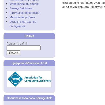
бібліографічного інформування
Фонд рідкісних видань
аналізом використання студен
Заходи бібліотеки
Віртуальні презентації
Методична робота
Обласне методичне
об’єднання
Пошук
Пошук на сайті:
Цифрова бібліотека АСМ
Повнотекстова база Springerlink