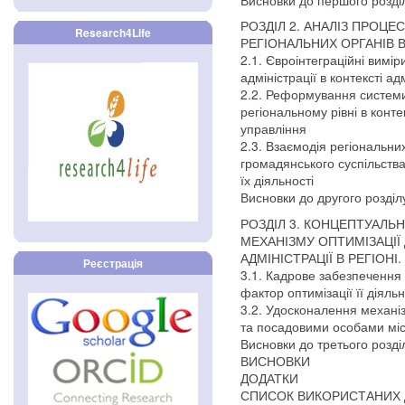
РОЗДІЛ 2. АНАЛІЗ ПРОЦЕ
Research4Life
РЕГІОНАЛЬНИХ ОРГАНІВ 
2.1. Євроінтеграційні виміри
адміністрації в контексті 
2.2. Реформування системи
регіональному рівні в конт
управління
2.3. Взаємодія регіональних
громадянського суспільства
їх діяльності
Висновки до другого розділ
РОЗДІЛ 3. КОНЦЕПТУАЛЬ
МЕХАНІЗМУ ОПТИМІЗАЦІЇ 
АДМІНІСТРАЦІЇ В РЕГІОНІ.
Реєстрація
3.1. Кадрове забезпечення 
фактор оптимізації її діяльн
3.2. Удосконалення механ
та посадовими особами мі
Висновки до третього розді
ВИСНОВКИ
ДОДАТКИ
СПИСОК ВИКОРИСТАНИХ