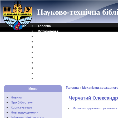
Науково-технічна біб
Головна
Фотогалерея
Контакти
Віртуальна довідка
Електронний каталог
Науковий архів
Каталог дисертацій
Рідкісні видання
Скановані книги
Читальня ONLINE
Відеоінструкція
Головна
»
Механізми державного
Меню
Черчатий Олександр
Новини
Про бібліотеку
Користувачам
Механізми державного управління
Нові надходження
Інформаційні ресурси