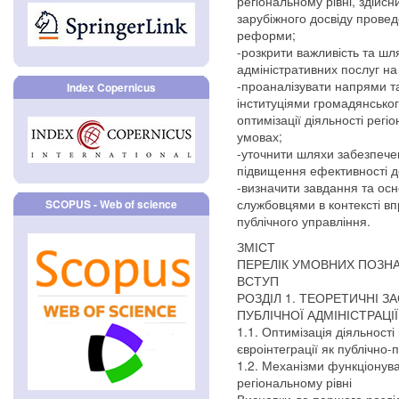
регіональному рівні, здійсн
зарубіжного досвіду провед
реформи;
-розкрити важливість та ш
адміністративних послуг на
-проаналізувати напрями та
Index Copernicus
інституціями громадянськог
оптимізації діяльності регі
умовах;
-уточнити шляхи забезпечен
підвищення ефективності д
-визначити завдання та ос
службовцями в контексті в
SCOPUS - Web of science
публічного управління.
ЗМІСТ
ПЕРЕЛІК УМОВНИХ ПОЗНА
ВСТУП
РОЗДІЛ 1. ТЕОРЕТИЧНІ З
ПУБЛІЧНОЇ АДМІНІСТРАЦІ
1.1. Оптимізація діяльності
євроінтеграції як публічно-
1.2. Механізми функціонува
регіональному рівні
Висновки до першого розді