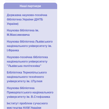
Наші партнери
Державна науково-технічна
бібліотека України (ДНТБ
України)
Наукова бібліотека ім.
М.Максимовича
Наукова бібліотека Львівського
національного університету ім.
І.Франка
Науково-технічна бібліотека
національного університету
"Львівська політехніка"
Бібліотека Тернопільського
національного технічного
університету ім. І.Пулюя
Наукова бібліотека
Прикарпатського національного
університету ім. В.Стефаника
Інститут проблем сучасного
мистецтва НАМ України