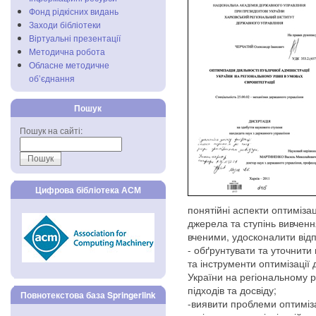
Фонд рідкісних видань
Заходи бібліотеки
Віртуальні презентації
Методична робота
Обласне методичне
об’єднання
Пошук
Пошук на сайті:
Цифрова бібліотека АСМ
понятійні аспекти оптимізаці
джерела та ступінь вивчен
вченими, удосконалити відп
- обґрунтувати та уточнити
та інструменти оптимізації д
України на регіональному р
підходів та досвіду;
Повнотекстова база Springerlink
-виявити проблеми оптимізац