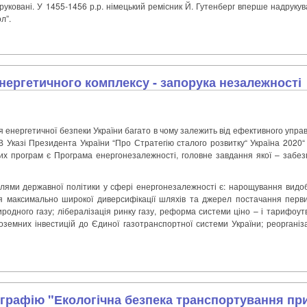
ковані. У 1455-1456 р.р. німецький ремісник Й. Гутенберг вперше надрукува
л”.
нергетичного комплексу - запорука незалежності
 енергетичної безпеки України багато в чому залежить від ефективного упра
В Указі Президента України “Про Стратегію сталого розвитку“ Україна 2020“ 
х програм є Програма енергонезалежності, головне завдання якої – забез
лями державної політики у сфері енергонезалежності є: нарощування видобу
я максимально широкої диверсифікації шляхів та джерел постачання перви
родного газу; лібералізація ринку газу, реформа системи ціно – і тарифоут
оземних інвестицій до Єдиної газотранспортної системи України; реоргані
графію "Екологічна безпека транспортування пр