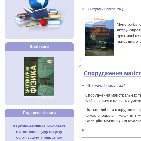
Віртуальні презентації
Монографія є
як трубопров
практичні пи
природного г
Нові книги
Спорудження магіс
Віртуальні презентації
Спорудження магістральних тр
здійснюється в польових умова
На сьогодні при спорудженні 
Подаровані книги
також спеціальні машини і ме
ізоляційні машини). Одночасно
Науково-технічна бібліотека
висловлює щиру подяку
організаціям і приватним