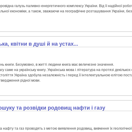
ровідна галузь паливно-енергетичного комплексу України. Від її надійної роб
альної економіки, а також, зважаючи на географічне розташування України, без
а, квітни в душі й на устах...
День книги. Безумовно, в житті людини книга має величезне значення.
гу саме на українську книгу. Українська мова і література на протязі декількох 
 століття Україна здобула незалежність і перед її інтелектуальною елітою по
утвердження рідної мови.
ошуку та розвідки родовищ нафти і газу
а нафту та газ проводять з метою виявлення родовищ, вивчення їх геологічно