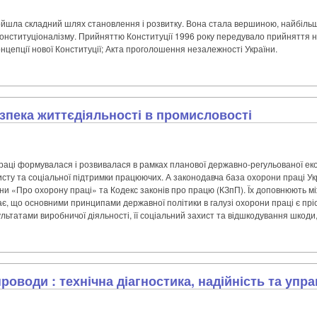
ойшла складний шлях становлення і розвитку. Вона стала вершиною, найбіль
 конституціоналізму. Прийняттю Конституції 1996 року передувало прийняття ни
нцепції нової Конституції; Акта проголошення незалежності України.
езпека життєдіяльності в промисловості
раці формувалася і розвивалася в рамках планової державно-регульованої еко
исту та соціальної підтримки працюючих. А законодавча база охорони праці Укр
ни «Про охорону праці» та Кодекс законів про працю (КЗпП). Їх доповнюють між
ає, що основними принципами державної політики в галузі охорони праці є прі
ьтатами виробничої діяльності, її соціальний захист та відшкодування шкоди,
роводи : технічна діагностика, надійність та упр