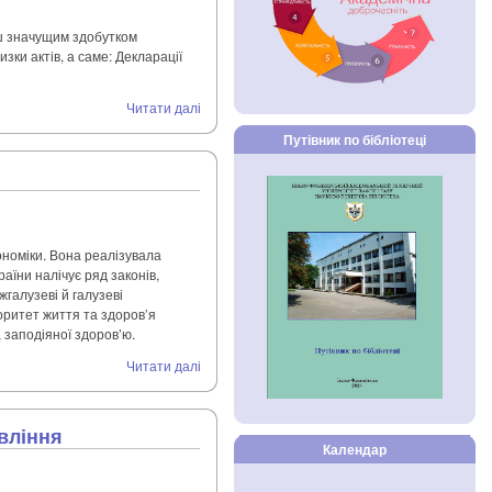
ш значущим здобутком
зки актів, а саме: Декларації
Читати далі
Путівник по бібліотеці
номіки. Вона реалізувала
аїни налічує ряд законів,
галузеві й галузеві
оритет життя та здоров’я
 заподіяної здоров’ю.
Читати далі
авління
Календар