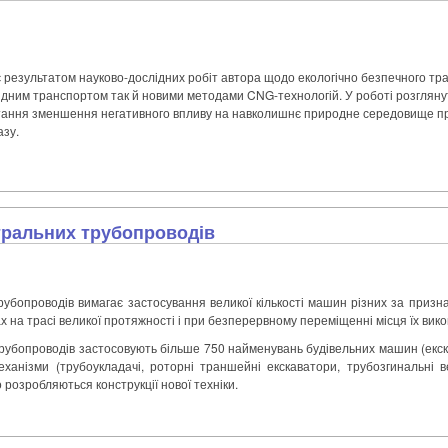
 результатом науково-дослідних робіт автора щодо екологічно безпечного тр
ідним транспортом так й новими методами CNG-технологій. У роботі розглянути
тання зменшення негативного впливу на навколишнє природне середовище п
азу.
тральних трубопроводів
убопроводів вимагає застосування великої кількості машин різних за призна
х на трасі великої протяжності і при безперервному переміщенні місця їх вик
трубопроводів застосовують більше 750 найменувань будівельних машин (екска
ханізми (трубоукладачі, роторні траншейні екскаватори, трубозгинальні в
 розробляються конструкції нової техніки.