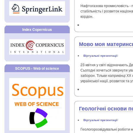
Нафтогазова промисловість - п
стабільність і розвиток націон
кордон.
Index Copernicus
Мово моя материнськ
Віртуальні презентації
23 квітня у світі відзначають 
SCOPUS - Web of science
Сьогодні хочеться звернути ува
заборон. Тільки наприкінці ХХ
української нації, розвиток та 
Геологічні основи п
Віртуальні презентації
Геологорозвідувальні роботи н