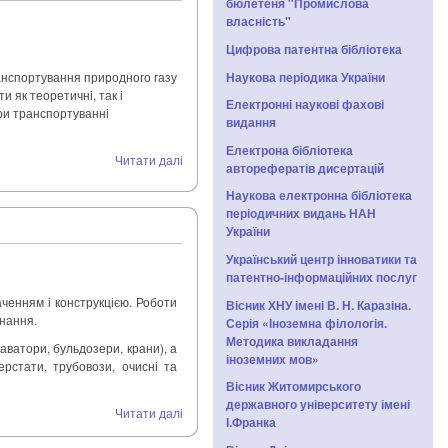
бюлетеня "Промислова
власність"
Цифрова патентна бібліотека
Наукова періодика України
анспортування природного газу
 як теоретичні, так і
Електронні наукові фахові
ри транспортуванні
видання
Електрона бібліотека
Читати далі
авторефератів дисертацій
Наукова електронна бібліотека
періодичних видань НАН
України
Український центр інноватики та
патентно-інформаційних послуг
ченням і конструкцією. Роботи
Вісник ХНУ імені В. Н. Каразіна.
онання.
Серія «Іноземна філологія.
Методика викладання
ватори, бульдозери, крани), а
іноземних мов»
ерстати, трубовози, очисні та
Вісник Житомирського
державного університету імені
Читати далі
І.Франка