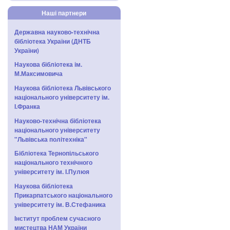
Наші партнери
Державна науково-технічна
бібліотека України (ДНТБ
України)
Наукова бібліотека ім.
М.Максимовича
Наукова бібліотека Львівського
національного університету ім.
І.Франка
Науково-технічна бібліотека
національного університету
"Львівська політехніка"
Бібліотека Тернопільського
національного технічного
університету ім. І.Пулюя
Наукова бібліотека
Прикарпатського національного
університету ім. В.Стефаника
Інститут проблем сучасного
мистецтва НАМ України