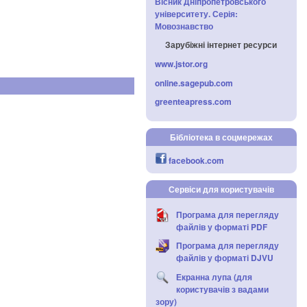
Вісник Дніпропетровського
університету. Серія:
Мовознавство
Зарубіжні інтернет ресурси
www.jstor.org
online.sagepub.com
greenteapress.com
Бібліотека в соцмережах
facebook.com
Сервіси для користувачів
Програма для перегляду
файлів у форматі PDF
Програма для перегляду
файлів у форматі DJVU
Екранна лупа (для
користувачів з вадами
зору)