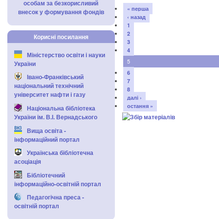
особам за безкорисливий
« перша
внесок у формування фондів
‹ назад
1
2
Корисні посилання
3
4
Міністерство освіти і науки
5
України
6
Івано-Франківський
7
національний технічний
8
університет нафти і газу
далі ›
остання »
Національна бібліотека
України ім. В.І. Вернадського
Вища освіта -
інформаційний портал
Українська бібліотечна
асоціація
Бібліотечний
інформаційно-освітній портал
Педагогічна преса -
освітній портал