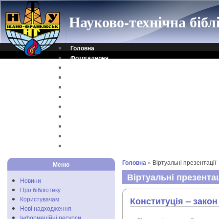
Науково-технічна біб
Головна
Фотогалерея
Контакти
Віртуальна довідка
Електронний каталог
Науковий архів
Каталог дисертацій
Рідкісні видання
Скановані книги
Читальня ONLINE
Відеоінструкція
Головна
» Віртуальні презентації
Меню
Віртуальні презентац
Новини
Про бібліотеку
Користувачам
Конституція – зако
Нові надходження
Інформаційні ресурси