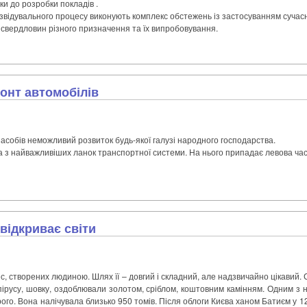
вки до розробки покладів .
звідувального процесу виконують комплекс обстежень із застосуванням сучасн
ня свердловин різного призначення та їх випробовування.
монт автомобілів
асобів неможливий розвиток будь-якої галузі народного господарства.
з найважливіших ланок транспортної системи. На нього припадає левова част
 відкриває світи
ес, створених людиною. Шлях її – довгий і складний, але надзвичайно цікавий.
апірусу, шовку, оздоблювали золотом, сріблом, коштовним камінням. Одним з
ого. Вона налічувала близько 950 томів. Після облоги Києва ханом Батиєм у 12