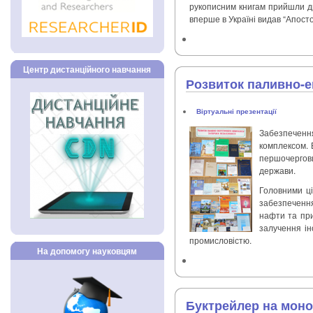
рукописним книгам прийшли дру
вперше в Україні видав “Апосто
Центр дистанційного навчання
Розвиток паливно-е
Віртуальні презентації
Забезпечення
комплексом. 
першочергови
держави.
Головними ці
забезпеченн
нафти та при
залучення ін
промисловістю.
На допомогу науковцям
Буктрейлер на моно