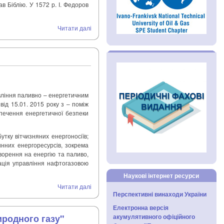
в Біблію. У 1572 р. І. Федоров
Читати далі
вління паливно – енергетичним
від 15.01. 2015 року з – поміж
печення енергетичної безпеки
тку вітчизняних енергоносіїв;
нних енергоресурсів, зокрема
ворення на енергію та паливо,
зація управління нафтогазовою
Наукові інтернет ресурси
Читати далі
Перспективні винаходи України
Електронна версія
иродного газу"
акумулятивного офіційного