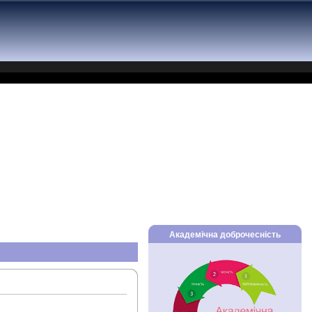
Академічна доброчесність