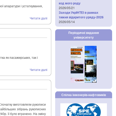
код мого роду
ої апаратури і устаткування,
2026/05/21
Заходи УкрІНТЕІ в рамках
тижня відкритого уряду-2026
Читати далі
2026/05/14
Періодичні видання
університету
ка як пасажирських, так і
Читати далі
Спілка інженерів-нафтовиків
 Спочатку виготовляли рукописи
 найбільших зібрань рукописних
40р. її було втрачено. На зміну