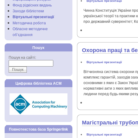
Віртуальні презентації
Фонд рідкісних видань
Чинна Конституція України пр
Заходи бібліотеки
української теорії та практики
Віртуальні презентації
про державний суверенітет; Ко
Методична робота
Обласне методичне
об’єднання
Пошук
Охорона праці та б
Пошук на сайті:
Віртуальні презентації
Вітчизняна система охорони п
комплекс гарантій, заходів зах
основними з яких є Закон Украї
Цифрова бібліотека АСМ
нормативні акти з яких виплив
людини перед будь-якими резул
Магістральні трубоп
Повнотекстова база Springerlink
Віртуальні презентації