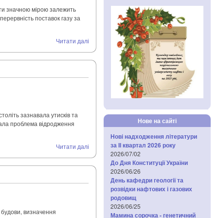
оти значною мірою залежить
перервність поставок газу за
Читати далі
століть зазнавала утисків та
Нове на сайті
стала проблема відродження
Нові надходження літератури
за IІ квартал 2026 року
Читати далі
2026/07/02
До Дня Конституції України
2026/06/26
День кафедри геології та
розвідки нафтових і газових
родовищ
2026/06/25
ї будови, визначення
Мамина сорочка - генетичний