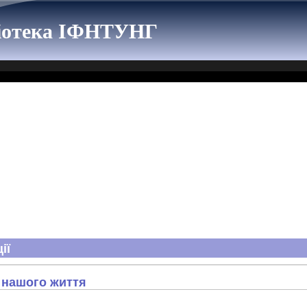
ліотека ІФНТУНГ
ії
н нашого життя