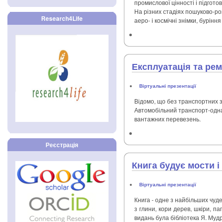
промислової цінності і підгото
На різних стадіях пошуково-ро
Research4Life
аеро- і космічні знімки, бурін
Експлуатація та ре
Віртуальні презентації
Відомо, що без транспортних з
Автомобільний транспорт-одна 
вантажних перевезень.
Реєстрація
Книга будує мости і
Віртуальні презентації
Книга - одне з найбільших чуд
з глини, кори дерев, шкіри, п
видань була бібліотека Я. Мудр